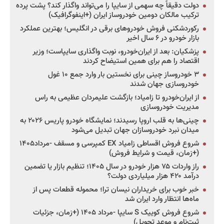
دولت دقیقاً چه سهمی از سایپا را می‌تواند واگذار کند؟ پشت پرده
ترکیب مالکان دومین خودروساز ایران (+اینفوگرافیک)
رکوردشکنی فروش خودروهای برقی در انگلیس؛ بهترین عملکرد
بازار خودرو در ۶ سال اخیر
پزشکیان: بعد از ایران‌خودرو، نوبت واگذاری سایپاست؛ وزیر
اقتصاد را هم برای همین استیضاح کردند
۳ خودروساز چینی برای نخستین بار وارد جمع ۱۰ غول
خودروسازی جهان شدند
از ایران‌خودرو تا زامیاد؛ بازگشت علیمردان عظیمی به راس
مدیریت خودروسازی
چینی‌ها به قلب اروپا رسیدند؛ نمایشگاه خودرو پاریس ۲۰۲۶ به
میدان نبرد خودروسازان جهان تبدیل می‌شود
شروع فروش اقساطی زامیاد EX کمپرسی و مسقف -مرداد۱۴۰۵
(+زمان، قیمت و شرایط فروش)
راز واردات ۷۵ هزار خودرو در سال ۱۴۰۵؛ تنظیم بازار یا تضمین
درآمد ۴۲۰ هزار میلیاردی دولت؟
خبر خوب برای خریداران نیسان ترا؛ محموله قطعات پس از
ماه‌ها انتظار وارد ایران شد
شروع فروش کوییک S سایپا -مرداد ۱۴۰۵ (+زمان، جزئیات
ثبت‌نام و موعد تحویل)