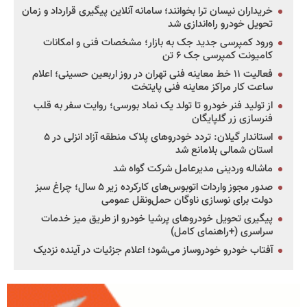
خریداران نیسان ترا بخوانند؛ سامانه آنلاین پیگیری قرارداد و زمان
تحویل خودرو راه‌اندازی شد
ورود کمپرسی جدید جک به بازار؛ مشخصات فنی و امکانات
کامیونت کمپرسی جک ۶ تن
فعالیت ۱۱ خط معاینه فنی تهران در روز اربعین حسینی؛ اعلام
ساعت کار مراکز معاینه فنی پایتخت
از تولید فنر خودرو تا تولد یک نماد بورسی؛ روایت سفر به قلب
فنرسازی زر گلپایگان
استاندار گیلان: تردد خودروهای پلاک منطقه آزاد انزلی در ۵
استان شمالی بلامانع شد
ماشاله وردینی مدیرعامل شرکت گواه شد
صدور مجوز واردات اتوبوس‌های کارکرده زیر ۵ سال؛ چراغ سبز
دولت برای نوسازی ناوگان حمل‌ونقل عمومی
پیگیری تحویل خودروهای پرشیا خودرو از طریق میز خدمات
سراسری (+راهنمای کامل)
آفتاب خودرو خودروساز می‌شود؛ اعلام جزئیات در آینده نزدیک