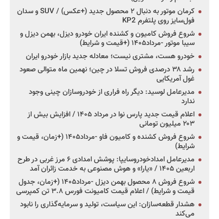
کرمان موتور به دنبال ۲ محصول جدید (+عکس) / SUV و سدان
فول‌سایز روی پلتفرم KP2
شروع فروش کامیون و کشنده ایران خودرو دیزل، بهمن دیزل و
سیبا موتور -مرداد۱۴۰۵ (+قیمت و شرایط)
خودرو هست، مشتری نیست؛ معادله جدید بازار خودرو ایران
رشد ۳۸ درصدی فروش تسلا در چین؛ نهمین ماه متوالی صعود
غول آمریکایی
مدیرعامل لوسید: دیگر راه فراری از خودروسازان چینی وجود
ندارد
اعلام قیمت جدید پارس نوا در مرداد ۱۴۰۵ / افزایش بیش از
۲۰۳ میلیون تومانی
شروع فروش کشنده و کامیون فاو -مرداد۱۴۰۵ (+زمان، قیمت و
شرایط)
مدیرعامل امدادخودروسایپا: پوشش امدادی ۶ مرز غربی در طرح
اربعین ۱۴۰۵ / «یارا» و هوش مصنوعی به خدمت زائران آمد
شروع فروش ۸ محصول بهمن دیزل -مرداد۱۴۰۵ (+زمان، جدول
قیمت و شرایط) / اعلام قیمت کامیونت فورس ۳.۸ تن کمپرسی
هشدار قطعه‌سازان: این سیاست، تولید و سرمایه‌گذاری را نابود
می‌کند