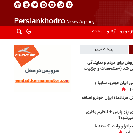
از خودرو
آرشیو
مقالات
پربحث ترین
فروش برای مردم و نمایندگی
فی شد (+مشخصات و جزئیات
 ایران‌خودرو، سایپا و
 مردادماه ایران خودرو اضافه
 پژو پارس + تنظیم بخاری
می‌شود؟
پادرا و وانت اکستند با
 آید