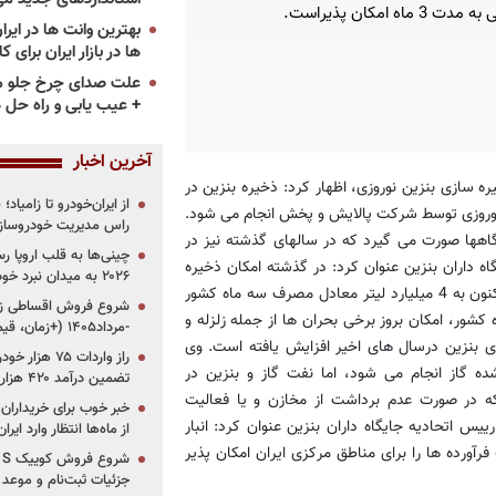
 3 ماه امکان پذیراست.
ها در بازار ایران برای ک
علت صدای چرخ جلو م
+ عیب یابی و راه حل 
آخرین اخبار
ه سازی بنزین نوروزی، اظهار کرد: ذخیره بنزین در
از ایران‌خودرو تا زامیا
 نوروزی توسط شرکت پالایش و پخش انجام می شود.
راس مدیریت خودروساز
شگاهها صورت می گیرد که در سالهای گذشته نیز در
چینی‌ها به قلب اروپا ر
اه داران بنزین عنوان کرد: در گذشته امکان ذخیره
۲۰۲۶ به میدان نبرد خودروسازان جهان تبدیل می‌شود
سازی فرآورده ها بیش از سه تا چهار روز نبود اما امکان ذخیره سازی اکنون به 4 میلیارد لیتر معادل مصرف سه ماه کشور
شور، امکان بروز برخی بحران ها از جمله زلزله و
-مرداد۱۴۰۵ (+زمان، قیمت و شرایط فروش)
ی بنزین درسال های اخیر افزایش یافته است. وی
ده گاز انجام می شود، اما نفت گاز و بنزین در
تضمین درآمد ۴۲۰ هزار میلیاردی دولت؟
ه در صورت عدم برداشت از مخازن و یا فعالیت
خبر خوب برای خریداران
یس اتحادیه جایگاه داران بنزین عنوان کرد: انبار
از ماه‌ها انتظار وارد ایر
آورده ها را برای مناطق مرکزی ایران امکان پذیر
جزئیات ثبت‌نام و موعد