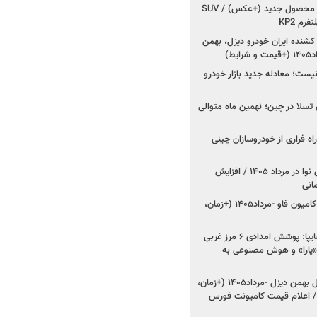
کرمان موتور به دنبال ۲ محصول جدید (+عکس) / SUV
رم KP2
شنده ایران خودرو دیزل، بهمن
ط)
ت؛ معادله جدید بازار خودرو
وش تسلا در چین؛ نهمین ماه متوالی
اه فراری از خودروسازان چینی
اعلام قیمت جدید پارس نوا در مرداد ۱۴۰۵ / افزایش
شروع فروش کشنده و کامیون فاو -مرداد۱۴۰۵ (+زمان،
مدیرعامل امدادخودروسایپا: پوشش امدادی ۶ مرز غربی
رح اربعین ۱۴۰۵ / «یارا» و هوش مصنوعی به
شروع فروش ۸ محصول بهمن دیزل -مرداد۱۴۰۵ (+زمان،
 اعلام قیمت کامیونت فورس