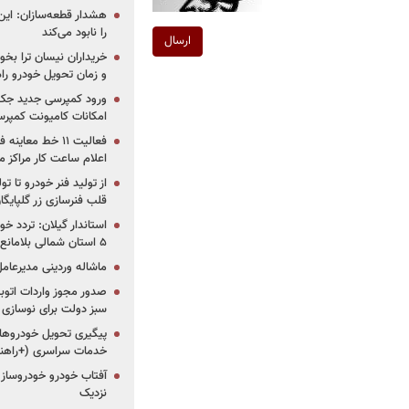
هشدار قطعه‌سازان: این
را نابود می‌کند
ارسال
خریداران نیسان ترا بخوا
و زمان تحویل خودرو راه
ورود کمپرسی جدید جک 
امکانات کامیونت کمپرسی 
فعالیت ۱۱ خط مع
اعلام ساعت کار مراکز م
از تولید فنر خودرو تا ت
قلب فنرسازی زر گلپایگا
استاندار گیلان: تردد خو
۵ استان شمالی بلامانع شد
ماشاله وردینی مدیرعا
سبز دولت برای نوسازی 
پیگیری تحویل خودروهای
خدمات سراسری (+راهنم
آفتاب خودرو خودروساز م
نزدیک