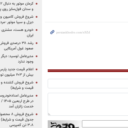
و سدان فول‌سایز روی پلتف
شروع فروش کامیون و ک
دیزل و سیبا موتور -مرداد۱۴۰۵ (+قیمت و شرای
خودرو هست، مشتری نیس
ایران
رشد ۳۸ درصدی فر
صعود غول آمریکایی
مدیرعامل لوسید: دیگر ر
وجود ندارد
بیش از ۲۰۳ میلیون تومانی
قیمت و شرایط)
در ط
خدمت زائران آمد
جدول قیمت و شرایط) /
۳.۸ تن کمپرسی