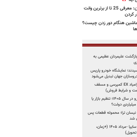
بهترین وانت ها در ایران: معرفی 25 تا از برترین وانت
ار کردن
اشین هنگام دور زدن چیست؟
ها
د؛ بازگشت علیمردان عظیمی به
ی
سیدند؛ نمایشگاه خودرو پاریس
شروع فروش اقساطی زامیاد EX کمپرسی و مسقف
راز واردات ۷۵ هزار خودرو در سال ۱۴۰۵؛ تنظیم بازار یا
 نیسان ترا؛ محموله قطعات پس
ان شد
شروع فروش کوییک S سایپا -مرداد ۱۴۰۵ (+زمان،
 تحویل)