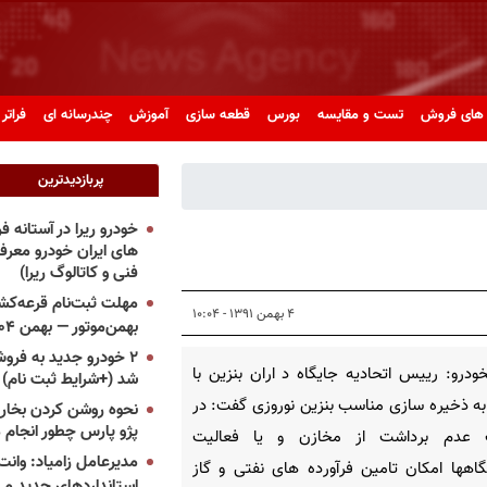
های فروش
تست و مقایسه
بورس
قطعه سازی
آموزش
چندرسانه ای
فراتر 
پربازدیدترین
خودرو ریرا در آستانه 
های ایران خودرو معر
فنی و کاتالوگ ریرا)
مهلت ثبت‌نام قرعه‌کشی
۴ بهمن ۱۳۹۱ - ۱۰:۰۴
بهمن‌موتور — بهمن ۱۴۰۴
۲ خودرو جدید به فروش
ودرو: رییس اتحادیه جایگاه د اران بنزین با
شد (+شرایط ثبت نام)
به ذخیره سازی مناسب بنزین نوروزی گفت: در
نحوه روشن کردن بخاری
پژو پارس چطور انجام 
عدم برداشت از مخازن و یا فعالیت
مدیرعامل زامیاد: وانت 
گاهها امکان تامین فرآورده های نفتی و گاز
استانداردهای جدید می