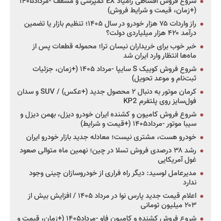
شروع فروش اقساطی زامیاد EX کمپرسی و مسقف -مرداد۱۴۰۵
(+زمان، قیمت و شرایط فروش)
راز واردات ۷۵ هزار خودرو در سال ۱۴۰۵؛ تنظیم بازار یا تضمین
درآمد ۴۲۰ هزار میلیاردی دولت؟
خبر خوب برای خریداران نیسان ترا؛ محموله قطعات پس از
ماه‌ها انتظار وارد ایران شد
شروع فروش کوییک S سایپا -مرداد ۱۴۰۵ (+زمان، جزئیات
ثبت‌نام و موعد تحویل)
کرمان موتور به دنبال ۲ محصول جدید (+عکس) / SUV و سدان
فول‌سایز روی پلتفرم KP2
شروع فروش کامیون و کشنده ایران خودرو دیزل، بهمن دیزل و
سیبا موتور -مرداد۱۴۰۵ (+قیمت و شرایط)
خودرو هست، مشتری نیست؛ معادله جدید بازار خودرو ایران
رشد ۳۸ درصدی فروش تسلا در چین؛ نهمین ماه متوالی صعود
غول آمریکایی
مدیرعامل لوسید: دیگر راه فراری از خودروسازان چینی وجود
ندارد
اعلام قیمت جدید پارس نوا در مرداد ۱۴۰۵ / افزایش بیش از
۲۰۳ میلیون تومانی
شروع فروش کشنده و کامیون فاو -مرداد۱۴۰۵ (+زمان، قیمت و