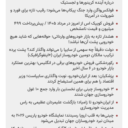
درباره آینده کریدورها و لجستیک
فولکس‌واگن وارد جنگ پیکاپ‌ها می‌شود؛ رقیب تازه برای فورد و
شورولت در آمریکا
فروش کوییک اس از امروز در مرداد ۱۴۰۵ / پیش‌پرداخت ۴۹۹
میلیون و قیمت نامشخص
هشدار تازه به بازار خودروهای وارداتی؛ حواله‌هایی که شاید هیچ
خودرویی پشت آن‌ها نباشد!
دولت دقیقاً چه سهمی از سایپا را می‌تواند واگذار کند؟ پشت پرده
ترکیب مالکان دومین خودروساز ایران (+اینفوگرافیک)
رکوردشکنی فروش خودروهای برقی در انگلیس؛ بهترین عملکرد
بازار خودرو در ۶ سال اخیر
پزشکیان: بعد از ایران‌خودرو، نوبت واگذاری سایپاست؛ وزیر
اقتصاد را هم برای همین استیضاح کردند
۳ خودروساز چینی برای نخستین بار وارد جمع ۱۰ غول
خودروسازی جهان شدند
از ایران‌خودرو تا زامیاد؛ بازگشت علیمردان عظیمی به راس
مدیریت خودروسازی
چینی‌ها به قلب اروپا رسیدند؛ نمایشگاه خودرو پاریس ۲۰۲۶ به
میدان نبرد خودروسازان جهان تبدیل می‌شود