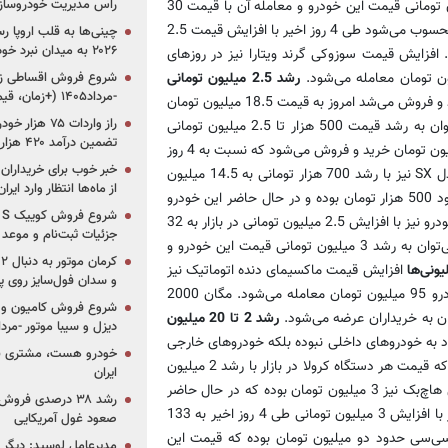
راس مدیریت خودروساز
مورد رانا، محصول جدید ایران خودرو نیز می‌توان به افزایش 2.5 میلیون تومانی قیمت این خودرو و معامله آن با قیمت 30
میلیون تومان در بازار اشاره کرد. سمند LX نیز که خودرویی کاملاً ملی محسوب می‌شود طی 4 روز اخیر با افزایش قیمت 2.5
چینی‌ها به قلب اروپا ر
۲۰۲۶ به میدان نبرد خودروسازان جهان تبدیل می‌شود
ن عرضه می‌شود. افزایش قیمت سوزوکی گرند ویتارا نیز در روزهای
رشد 2.5 میلیون تومانی
-مرداد۱۴۰۵ (+زمان، قیمت و شرایط فروش)
تیبا نیز که تا 4 روز پیش 16 میلیون و 200 هزار تومان خرید و فروش می‌شد امروز به قیمت 18.5 میلیون تومان
به مشتریان عرضه می‌شود. در مورد محصولات پرفروش سایپا نیز می‌توان به رشد قیمت 500 هزار تا 2.5 میلیون تومانی
تضمین درآمد ۴۲۰ هزار میلیاردی دولت؟
اشاره کرد. در حال حاضر هر دستگاه سایپا 111 مدل SX در بازار 16 میلیون تومان خرید و فروش می‌شود که نسبت به 4 روز
خبر خوب برای خریداران
پیش افزایش 2.5 میلیون تومانی را نشان می‌دهد. قیمت سایپا 131 مدل SX نیز با رشد 700 هزار تومانی به 14.5 میلیون
از ماه‌ها انتظار وارد ایر
تومان رسیده است. این افزایش قیمت در مورد سایپا 132 مدل SX حدود 500 هزار تومان بوده و در حال حاضر این خودرو
14 میلیون و 300 هزار تومان معامله می‌شود. تندر 90 مدل E2 پارس خودرو نیز با افزایش 2.5 میلیون تومانی در بازار به 32
جزئیات ثبت‌نام و موعد
میلیون تومان رسیده و در مورد تیانا، محصول دیگر پارس خودرو نیز می‌توان به رشد 3 میلیون تومانی قیمت این خودرو و
افزایش قیمت ماکسیمای دنده اتوماتیک نیز
و سدان فول‌سایز روی پلتف
در بازار طی روزهای اخیر 2 میلیون تومان بوده و در حال حاضر این خودرو 95 میلیون تومان معامله می‌شود. مگان 2000
شروع فروش کامیون و ک
رشد 2 تا 20 میلیون
دیزل و سیبا موتور -مرداد۱۴۰۵ (+قیمت و شرای
د به خودروهای داخلی نبوده بلکه خودروهای خارجی
خودرو هست، مشتری نیس
نیز طی 2 تا 3 روز اخیر افزایش قیمت قابل توجهی را داشته‌اند به طوری که قیمت هر دستگاه کرولا در بازار با رشد 2 میلیون
ایران
تومانی به 95 میلیون تومان رسیده و این افزایش قیمت در مورد یاریس هاچ‌بک نیز 3 میلیون تومان بوده که در حال حاضر
رشد ۳۸ درصدی فر
78 میلیون تومان معامله می‌شود. قیمت اپتیما، محصول شرکت کیا نیز با افزایش 3 میلیون تومانی طی 4 روز اخیر به 133
صعود غول آمریکایی
ون تومان رسیده است. این رشد قیمت در مورد اسپورتیج 2400 سی‌سی حدود دو میلیون تومان بوده که قیمت این
مدیرعامل لوسید: دیگر ر