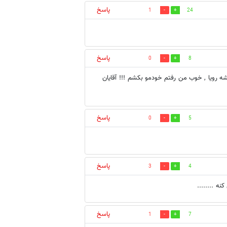
پاسخ
1
24
پاسخ
0
8
شه رویا , خوب من رفتم خودمو بکشم !!! آقایان
پاسخ
0
5
پاسخ
3
4
نه ........
پاسخ
1
7