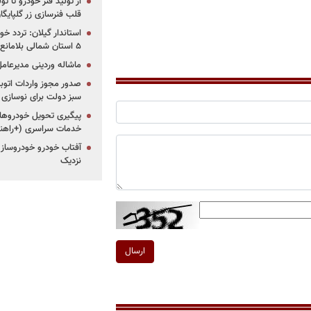
از تولید فنر خودرو تا ت
قلب فنرسازی زر گلپایگا
استاندار گیلان: تردد خو
۵ استان شمالی بلامانع شد
ماشاله وردینی مدیرعا
سبز دولت برای نوسازی 
پیگیری تحویل خودروهای
خدمات سراسری (+راهنم
آفتاب خودرو خودروساز م
نزدیک
ارسال