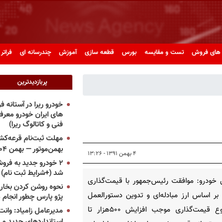
های فروش
تست و مقایسه
بورس
قطعه سازی
آموزش
چندرسانه ای
فراتر 
پربازدیدترین
خودرو ریرا در آستانه 
های ایران خودرو معر
فنی و کاتالوگ ریرا)
مهلت ثبت‌نام قرعه‌کشی
بهمن‌موتور — بهمن ۱۴۰۴
۴ بهمن ۱۳۹۱ - ۱۳:۲۶
۲ خودرو جدید به فروش
شد (+شرایط ثبت نام)
خودرو: موافقت رئیس‌جمهور با قیمت‌گذاری
نحوه روشن کردن بخاری
بر اساس ارز مبادله‌ای و تدوین دستورالعمل
پژو پارس چطور انجام 
این نوع قیمت‌گذاری موجب افزایش ۵۰۰هزار تا
مدیرعامل زامیاد: وانت 
استانداردهای جدید می