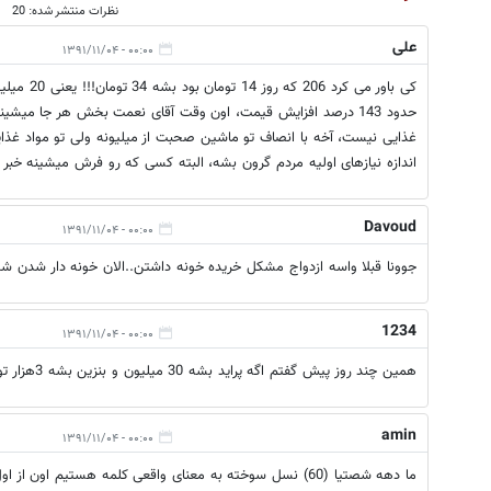
نظرات منتشر شده: 20
علی
۰۰:۰۰ - ۱۳۹۱/۱۱/۰۴
کی باور می 
حدود 143 درصد افزایش قیمت، اون وقت آقای نعمت بخش هر جا میشی
غذایی نیست، آخه با انصاف تو ماشین صحبت از میلیونه ولی تو مواد غذای
اندازه نیازهای اولیه مردم گرون بشه، البته کسی که رو فرش میشینه خبر 
Davoud
۰۰:۰۰ - ۱۳۹۱/۱۱/۰۴
جوونا قبلا واسه ازدواج مشكل خريده خونه داشتن..الان خونه دار شدن شد
1234
۰۰:۰۰ - ۱۳۹۱/۱۱/۰۴
همین چند روز پیش گفتم اگه پراید بشه 30 میلیون و بنزین بشه 3هزار تومن، بازم میریم میخریم و صدامون هم درنمیاد!!!
amin
۰۰:۰۰ - ۱۳۹۱/۱۱/۰۴
ما دهه شصتیا (60) نسل سوخته به معنای واقعی کلمه هستیم اون