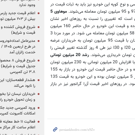
 142 میلیون تومان رسانده است. در مورد سراتو 2000 سی‌سی و نوع کوپه این خودرو نیز باید به ثبات قیمت در
وجود ندارد
موهاوی 5
بازار 155 میلیون تومان است که تغییری را نسبت به روزهای اخیر نشان
بیش از ۲۰۳ میلیون تومانی
نمی‌دهد. افزایش قیمت موهاوی هم در بازار حدود 5 میلیون تومان بوده و قیمت این خودرو در حال حاضر 160 میلیون
قیمت و شرایط)
تومان است. رشد قیمت مزدا 2 نیز 3 میلیون تومان بوده که هم اکنون 58 میلیون تومان معامله می شود. در مورد مزدا 3
نیز طی روزهای اخیر افزایش قیمتی اتفاق نیفتاده و این خودرو همچنان با قیمت 95 میلیون تومان به خریداران عرضه
در ط
می‌شود که در واقع همان قیمت نمایندگی است. در عین حال هیوندایی I20 و I30 نیز طی 4 روز گذشته تغییر قیمتی را
خدمت زائران آمد
رشد 20 میلیون تومانی
در مقابل، قیمت هر دستگاه جنسیس با افزایش 20 میلیون تومانی به 230 میلیون تومان
جدول قیمت و شرایط) /
رسیده است. این افزایش قیمت در مورد سانتافه 13 میلیون تومان بوده و در حال حاضر قیمت این خودرو در بازار به 155
۳.۸ تن کمپرسی
میلیون تومان رسیده است. افزایش قیمت سوناتا هم طی روزهای اخیر 5 میلیون تومان بوده و این خودرو به قیمت 135
هشدار قطعه‌سازان: این
 در روزهای اخیر قیمت آزرا گرانجور نیز در بازار
را نابود می‌کند
خریداران نیسان ترا بخوا
و زمان تحویل خودرو راه
ورود کمپرسی جدید جک 
امکانات کامیونت کمپرسی 
فعالیت ۱۱ خط مع
اعلام ساعت کار مراکز م