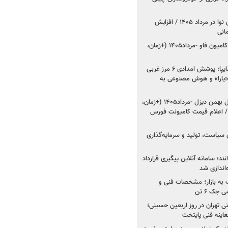
اعلام قیمت جدید پارس نوا در مرداد ۱۴۰۵ / افزایش
شروع فروش کشنده و کامیون فاو -مرداد۱۴۰۵ (+زمان،
مدیرعامل امدادخودروسایپا: پوشش امدادی ۶ مرز غربی
رح اربعین ۱۴۰۵ / «یارا» و هوش مصنوعی به
شروع فروش ۸ محصول بهمن دیزل -مرداد۱۴۰۵ (+زمان،
 اعلام قیمت کامیونت فورس
 سیاست، تولید و سرمایه‌گذاری
نند؛ سامانه آنلاین پیگیری قرارداد
‌اندازی شد
به بازار؛ مشخصات فنی و
جک ۶ تن
اینه فنی تهران در روز اربعین حسینی؛
عاینه فنی پایتخت