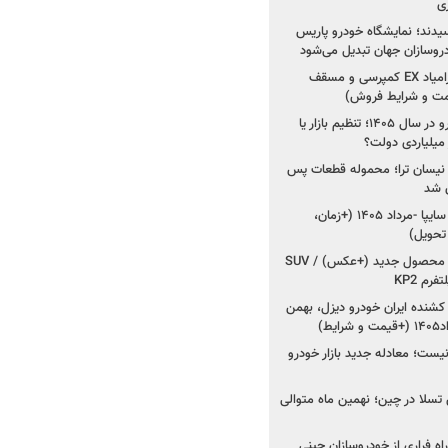
ی
سیدند؛ نمایشگاه خودرو پاریس
شروع فروش اقساطی زامیاد EX کمپرسی و مسقف
راز واردات ۷۵ هزار خودرو در سال ۱۴۰۵؛ تنظیم بازار یا
 نیسان ترا؛ محموله قطعات پس
ان شد
شروع فروش کوییک S سایپا -مرداد ۱۴۰۵ (+زمان،
 تحویل)
کرمان موتور به دنبال ۲ محصول جدید (+عکس) / SUV
رم KP2
شنده ایران خودرو دیزل، بهمن
ط)
ت؛ معادله جدید بازار خودرو
وش تسلا در چین؛ نهمین ماه متوالی
اه فراری از خودروسازان چینی