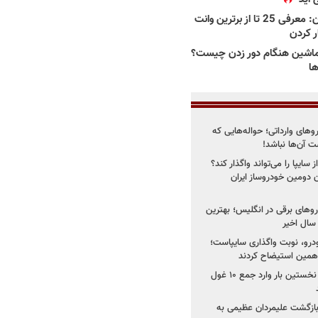
بهترین وانت ها در ایران: معرفی 25 تا از برترین وانت
ار کردن
اشین هنگام دور زدن چیست؟
ها
روهای وارداتی؛ حواله‌هایی که
 آن‌ها نباشد!
سایپا را می‌تواند واگذار کند؟
 دومین خودروساز ایران
های برقی در انگلیس؛ بهترین
خودرو، نوبت واگذاری سایپاست؛
ی همین استیضاح کردند
۳ خودروساز چینی برای نخستین بار وارد جمع ۱۰ غول
د؛ بازگشت علیمردان عظیمی به