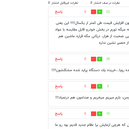
نظرات در صف انتشار: 0
نظرات غیرقابل انتشار: 0
پاسخ
0
23
کرد 206 که روز 14 تومان بود بشه 34 تومان!!! یعنی 20 میلیون افزایش قیمت طی کمتر از یکسال!!!! این یعنی
نه میگه تورم در بخش خودرو قابل مقایسه با مواد
ی صحبت از هزار، درثانی مگه قراره ماشین هم
از حصیر نشین نداره
پاسخ
0
28
ه رويا...خريده يك دستگاه پرايد شده مشكلشون!!!!
پاسخ
0
5
پاسخ
0
10
 از اول که هرچی ازمایش برا نظام جدید قدیم بود رو ما