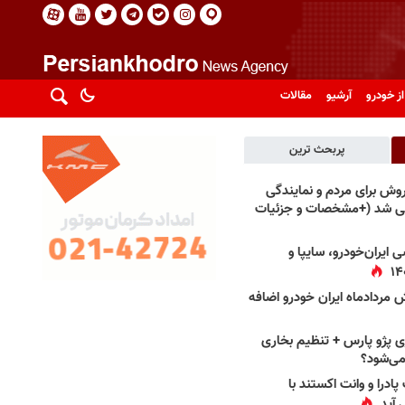
از خودرو
آرشیو
مقالات
پربحث ترین
فروش برای مردم و نمایندگی
فی شد (+مشخصات و جزئیات
 ایران‌خودرو، سایپا و
 مردادماه ایران خودرو اضافه
 پژو پارس + تنظیم بخاری
می‌شود؟
پادرا و وانت اکستند با
 آید