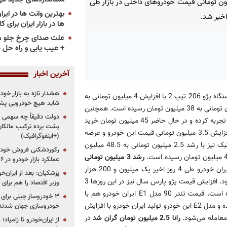
ون تومانی قیمت خودروهای داخلی در بازار طی
ها در بازار ایران برای ک
علت صدای چرخ جلو م
+ عیب یابی و راه حل 
آخرین اخبار
هشدار تازه به بازار خود
به گزارش «پرشین خودرو» به نقل از فارس، طی 4 روز اخیر قیمت هر دستگاه پژو 206 تیپ 2 با افزایش 4 میلیون تومانی به
شاید هیچ خودرویی پشت
34 میلیون تومان و قیمت هر دستگاه پژو 206 تیپ 5 با رشد 2.5 میلیون تومانی به 38 میلیون تومان رسیده است. همچنین
دولت دقیقاً چه سهمی از 
قیمت هر دستگاه 206 تیپ 6 رشد 4 میلیون تومانی را در چند روز اخیر تجربه کرده و در حال حاضر 45 میلیون تومان خرید
پشت پرده ترکیب مالکان
و فروش می‌شود. در مورد پژو 206 صندوقدار مدل V20 نیز می‌توان به افزایش 3.5 میلیون تومانی قیمت این خودرو و عرضه
(+اینفوگرافیک)
آن با قیمت 33.5 میلیون تومان اشاره کرد. قیمت پژو 207 دنده اتوماتیک نیز با رشد 2.5 میلیون تومانی به 48.5 میلیون
رکوردشکنی فروش خودرو
رشد 3 میلیون تومانی
عملکرد بازار خودرو در ۶ سال اخیر
پژو 405 بنزینی نیز به عنوان پرفروش‌ترین محصول ایران خودرو طی 4 روز اخیر یک میلیون و 200 هزار
پزشکیان: بعد از ایران‌
تومان افزایش قیمت داشته و هم اکنون 21 میلیون تومان معامله می‌شود. افزایش قیمت پژو پارس سال نیز در این روزها 3
وزیر اقتصاد را هم برا
میلیون تومان بوده که قیمت این خودرو را به 30 میلیون تومان رسانده است. قیمت تندر 90 مدل E1 ایران خودرو هم با
افزایش قیمت 2 میلیون و 700 هزار تومانی به 27.5 میلیون تومان رسیده و مدل E2 این خودرو تولید ایران خودرو با افزایش
خودروسازی جهان شدند
رانا 2.5 میلیون تومان گران شد
در
از ایران‌خودرو تا زامیا