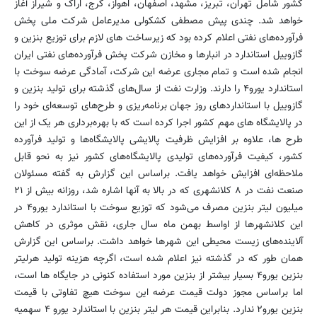
کشور شامل تهران، تبریز، مشهد، اصفهان، اهواز، کرج، اراک و شیراز آغاز
خواهد شد. چندی پیش مصطفی کشکولی مدیرعامل شرکت ملی پخش
فرآورده‌های نفتی اعلام کرده بود که زیرساخت های لازم برای توزیع بنزین و
گازوییل استاندارد در انبارها و مخازن شرکت پخش فرآورده‌های نفتی ایران
انجام شده است و تمام مجاری عرضه این شرکت، آمادگی عرضه سوخت با
استاندارد یورو۴ را دارند. وزارت نفت از سال‌های گذشته برای تولید بنزین و
گازوییل با استانداردهای روز جهان برنامه‌ریزی و طرح‌های توسعه‌ای خود را
در پالایشگاه های مهم کشور اجرا کرده است که با بهره‌برداری هر یک از این
طرح ها، علاوه بر افزایش ظرفیت پالایشی پالایشگاه‌ها و تولید فرآورده
کشور، کیفیت فرآورده‌های تولیدی پالایشگاه‌های کشور نیز به نحو قابل
ملاحظه‌ای افزایش خواهد یافت. براساس این گزارش به گفته مسئولان
صنعت نفت در ۸ کلانشهری که در بالا به آنها اشاره شد، روزانه بیش از ۲۱
میلیون لیتر بنزین مصرف می‌شود که توزیع سوخت با استاندارد یورو۴ در
این کلانشهرها از اواسط بهمن ماه سال جاری، نقش موثری در کاهش
آلاینده‌های زیست محیطی این شهرها خواهد داشت. براساس این گزارش
همان طور که در گذشته نیز اعلام شده است، اگرچه هزینه تولید هرلیتر
بنزین یورو۴ بسیار بیشتر از بنزین مورد استفاده کنونی در جایگاه ها است،
اما براساس مجوز دولت قیمت عرضه این سوخت هیچ تفاوتی با قیمت
بنزین یورو۲ ندارد. بنابراین قیمت هر لیتر بنزین با استاندارد یورو ۴ سهمیه