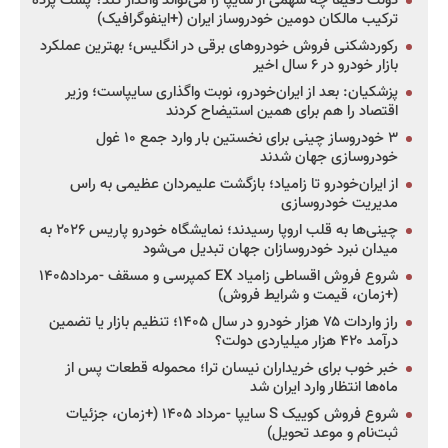
دولت دقیقاً چه سهمی از سایپا را می‌تواند واگذار کند؟ پشت پرده
ترکیب مالکان دومین خودروساز ایران (+اینفوگرافیک)
رکوردشکنی فروش خودروهای برقی در انگلیس؛ بهترین عملکرد
بازار خودرو در ۶ سال اخیر
پزشکیان: بعد از ایران‌خودرو، نوبت واگذاری سایپاست؛ وزیر
اقتصاد را هم برای همین استیضاح کردند
۳ خودروساز چینی برای نخستین بار وارد جمع ۱۰ غول
خودروسازی جهان شدند
از ایران‌خودرو تا زامیاد؛ بازگشت علیمردان عظیمی به راس
مدیریت خودروسازی
چینی‌ها به قلب اروپا رسیدند؛ نمایشگاه خودرو پاریس ۲۰۲۶ به
میدان نبرد خودروسازان جهان تبدیل می‌شود
شروع فروش اقساطی زامیاد EX کمپرسی و مسقف -مرداد۱۴۰۵
(+زمان، قیمت و شرایط فروش)
راز واردات ۷۵ هزار خودرو در سال ۱۴۰۵؛ تنظیم بازار یا تضمین
درآمد ۴۲۰ هزار میلیاردی دولت؟
خبر خوب برای خریداران نیسان ترا؛ محموله قطعات پس از
ماه‌ها انتظار وارد ایران شد
شروع فروش کوییک S سایپا -مرداد ۱۴۰۵ (+زمان، جزئیات
ثبت‌نام و موعد تحویل)