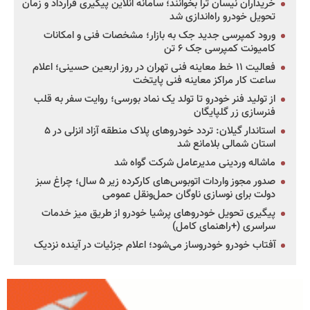
خریداران نیسان ترا بخوانند؛ سامانه آنلاین پیگیری قرارداد و زمان
تحویل خودرو راه‌اندازی شد
ورود کمپرسی جدید جک به بازار؛ مشخصات فنی و امکانات
کامیونت کمپرسی جک ۶ تن
فعالیت ۱۱ خط معاینه فنی تهران در روز اربعین حسینی؛ اعلام
ساعت کار مراکز معاینه فنی پایتخت
از تولید فنر خودرو تا تولد یک نماد بورسی؛ روایت سفر به قلب
فنرسازی زر گلپایگان
استاندار گیلان: تردد خودروهای پلاک منطقه آزاد انزلی در ۵
استان شمالی بلامانع شد
ماشاله وردینی مدیرعامل شرکت گواه شد
صدور مجوز واردات اتوبوس‌های کارکرده زیر ۵ سال؛ چراغ سبز
دولت برای نوسازی ناوگان حمل‌ونقل عمومی
پیگیری تحویل خودروهای پرشیا خودرو از طریق میز خدمات
سراسری (+راهنمای کامل)
آفتاب خودرو خودروساز می‌شود؛ اعلام جزئیات در آینده نزدیک