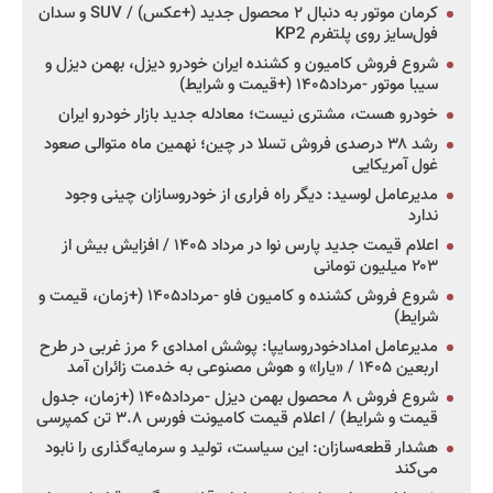
کرمان موتور به دنبال ۲ محصول جدید (+عکس) / SUV و سدان
فول‌سایز روی پلتفرم KP2
شروع فروش کامیون و کشنده ایران خودرو دیزل، بهمن دیزل و
سیبا موتور -مرداد۱۴۰۵ (+قیمت و شرایط)
خودرو هست، مشتری نیست؛ معادله جدید بازار خودرو ایران
رشد ۳۸ درصدی فروش تسلا در چین؛ نهمین ماه متوالی صعود
غول آمریکایی
مدیرعامل لوسید: دیگر راه فراری از خودروسازان چینی وجود
ندارد
اعلام قیمت جدید پارس نوا در مرداد ۱۴۰۵ / افزایش بیش از
۲۰۳ میلیون تومانی
شروع فروش کشنده و کامیون فاو -مرداد۱۴۰۵ (+زمان، قیمت و
شرایط)
مدیرعامل امدادخودروسایپا: پوشش امدادی ۶ مرز غربی در طرح
اربعین ۱۴۰۵ / «یارا» و هوش مصنوعی به خدمت زائران آمد
شروع فروش ۸ محصول بهمن دیزل -مرداد۱۴۰۵ (+زمان، جدول
قیمت و شرایط) / اعلام قیمت کامیونت فورس ۳.۸ تن کمپرسی
هشدار قطعه‌سازان: این سیاست، تولید و سرمایه‌گذاری را نابود
می‌کند