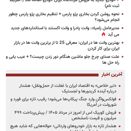
۲ خودرو جدید به فروش مردادماه ایران خودرو اضافه شد (+شرایط
ثبت نام)
نحوه روشن کردن بخاری پژو پارس + تنظیم بخاری پژو پارس چطور
انجام می‌شود؟
مدیرعامل زامیاد: وانت پادرا و وانت اکستند با استانداردهای جدید
می آید
بهترین وانت ها در ایران: معرفی 25 تا از برترین وانت ها در بازار
ایران برای کار کردن
علت صدای چرخ جلو ماشین هنگام دور زدن چیست؟ + عیب یابی و
راه حل ها
آخرین اخبار
«تیر خلاص» به اقتصاد ایران با غفلت از حمل‌ونقل؛ هشدار
درباره آینده کریدورها و لجستیک
فولکس‌واگن وارد جنگ پیکاپ‌ها می‌شود؛ رقیب تازه برای فورد و
شورولت در آمریکا
فروش کوییک اس از امروز در مرداد ۱۴۰۵ / پیش‌پرداخت ۴۹۹
میلیون و قیمت نامشخص
هشدار تازه به بازار خودروهای وارداتی؛ حواله‌هایی که شاید هیچ