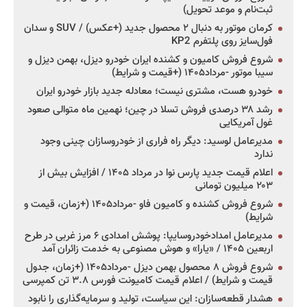
ثبت‌نام و موعد تحویل)
کرمان موتور به دنبال ۲ محصول جدید (+عکس) / SUV و سدان
فول‌سایز روی پلتفرم KP2
شروع فروش کامیون و کشنده ایران خودرو دیزل، بهمن دیزل و
سیبا موتور -مرداد۱۴۰۵ (+قیمت و شرایط)
خودرو هست، مشتری نیست؛ معادله جدید بازار خودرو ایران
رشد ۳۸ درصدی فروش تسلا در چین؛ نهمین ماه متوالی صعود
غول آمریکایی
مدیرعامل لوسید: دیگر راه فراری از خودروسازان چینی وجود
ندارد
اعلام قیمت جدید پارس نوا در مرداد ۱۴۰۵ / افزایش بیش از
۲۰۳ میلیون تومانی
شروع فروش کشنده و کامیون فاو -مرداد۱۴۰۵ (+زمان، قیمت و
شرایط)
مدیرعامل امدادخودروسایپا: پوشش امدادی ۶ مرز غربی در طرح
اربعین ۱۴۰۵ / «یارا» و هوش مصنوعی به خدمت زائران آمد
شروع فروش ۸ محصول بهمن دیزل -مرداد۱۴۰۵ (+زمان، جدول
قیمت و شرایط) / اعلام قیمت کامیونت فورس ۳.۸ تن کمپرسی
هشدار قطعه‌سازان: این سیاست، تولید و سرمایه‌گذاری را نابود