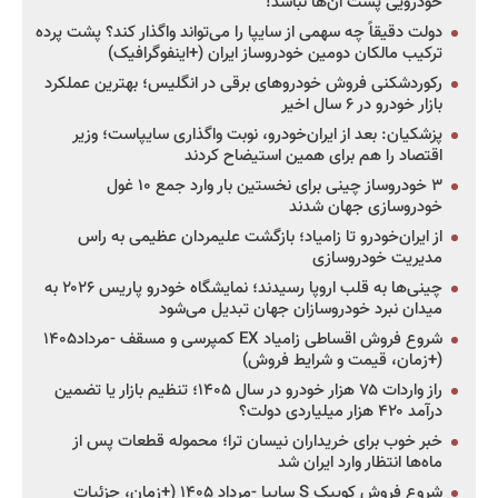
خودرویی پشت آن‌ها نباشد!
دولت دقیقاً چه سهمی از سایپا را می‌تواند واگذار کند؟ پشت پرده
ترکیب مالکان دومین خودروساز ایران (+اینفوگرافیک)
رکوردشکنی فروش خودروهای برقی در انگلیس؛ بهترین عملکرد
بازار خودرو در ۶ سال اخیر
پزشکیان: بعد از ایران‌خودرو، نوبت واگذاری سایپاست؛ وزیر
اقتصاد را هم برای همین استیضاح کردند
۳ خودروساز چینی برای نخستین بار وارد جمع ۱۰ غول
خودروسازی جهان شدند
از ایران‌خودرو تا زامیاد؛ بازگشت علیمردان عظیمی به راس
مدیریت خودروسازی
چینی‌ها به قلب اروپا رسیدند؛ نمایشگاه خودرو پاریس ۲۰۲۶ به
میدان نبرد خودروسازان جهان تبدیل می‌شود
شروع فروش اقساطی زامیاد EX کمپرسی و مسقف -مرداد۱۴۰۵
(+زمان، قیمت و شرایط فروش)
راز واردات ۷۵ هزار خودرو در سال ۱۴۰۵؛ تنظیم بازار یا تضمین
درآمد ۴۲۰ هزار میلیاردی دولت؟
خبر خوب برای خریداران نیسان ترا؛ محموله قطعات پس از
ماه‌ها انتظار وارد ایران شد
شروع فروش کوییک S سایپا -مرداد ۱۴۰۵ (+زمان، جزئیات