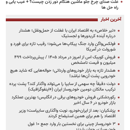
علت صدای چرخ جلو ماشین هنگام دور زدن چیست؟ + عیب یابی و
راه حل ها
آخرین اخبار
«تیر خلاص» به اقتصاد ایران با غفلت از حمل‌ونقل؛ هشدار
درباره آینده کریدورها و لجستیک
فولکس‌واگن وارد جنگ پیکاپ‌ها می‌شود؛ رقیب تازه برای فورد و
شورولت در آمریکا
فروش کوییک اس از امروز در مرداد ۱۴۰۵ / پیش‌پرداخت ۴۹۹
میلیون و قیمت نامشخص
هشدار تازه به بازار خودروهای وارداتی؛ حواله‌هایی که شاید هیچ
خودرویی پشت آن‌ها نباشد!
دولت دقیقاً چه سهمی از سایپا را می‌تواند واگذار کند؟ پشت پرده
ترکیب مالکان دومین خودروساز ایران (+اینفوگرافیک)
رکوردشکنی فروش خودروهای برقی در انگلیس؛ بهترین عملکرد
بازار خودرو در ۶ سال اخیر
پزشکیان: بعد از ایران‌خودرو، نوبت واگذاری سایپاست؛ وزیر
اقتصاد را هم برای همین استیضاح کردند
۳ خودروساز چینی برای نخستین بار وارد جمع ۱۰ غول
خودروسازی جهان شدند