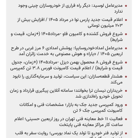
مدیرعامل لوسید: دیگر راه فراری از خودروسازان چینی وجود
ندارد
اعلام قیمت جدید پارس نوا در مرداد ۱۴۰۵ / افزایش بیش از
۲۰۳ میلیون تومانی
شروع فروش کشنده و کامیون فاو -مرداد۱۴۰۵ (+زمان، قیمت و
شرایط)
مدیرعامل امدادخودروسایپا: پوشش امدادی ۶ مرز غربی در طرح
اربعین ۱۴۰۵ / «یارا» و هوش مصنوعی به خدمت زائران آمد
شروع فروش ۸ محصول بهمن دیزل -مرداد۱۴۰۵ (+زمان، جدول
قیمت و شرایط) / اعلام قیمت کامیونت فورس ۳.۸ تن کمپرسی
هشدار قطعه‌سازان: این سیاست، تولید و سرمایه‌گذاری را نابود
می‌کند
خریداران نیسان ترا بخوانند؛ سامانه آنلاین پیگیری قرارداد و زمان
تحویل خودرو راه‌اندازی شد
ورود کمپرسی جدید جک به بازار؛ مشخصات فنی و امکانات
کامیونت کمپرسی جک ۶ تن
فعالیت ۱۱ خط معاینه فنی تهران در روز اربعین حسینی؛ اعلام
ساعت کار مراکز معاینه فنی پایتخت
از تولید فنر خودرو تا تولد یک نماد بورسی؛ روایت سفر به قلب