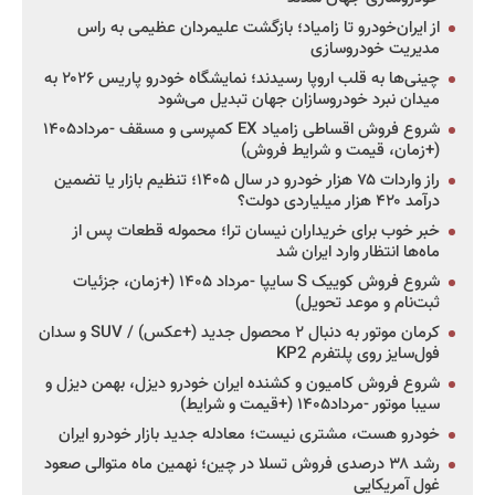
از ایران‌خودرو تا زامیاد؛ بازگشت علیمردان عظیمی به راس
مدیریت خودروسازی
چینی‌ها به قلب اروپا رسیدند؛ نمایشگاه خودرو پاریس ۲۰۲۶ به
میدان نبرد خودروسازان جهان تبدیل می‌شود
شروع فروش اقساطی زامیاد EX کمپرسی و مسقف -مرداد۱۴۰۵
(+زمان، قیمت و شرایط فروش)
راز واردات ۷۵ هزار خودرو در سال ۱۴۰۵؛ تنظیم بازار یا تضمین
درآمد ۴۲۰ هزار میلیاردی دولت؟
خبر خوب برای خریداران نیسان ترا؛ محموله قطعات پس از
ماه‌ها انتظار وارد ایران شد
شروع فروش کوییک S سایپا -مرداد ۱۴۰۵ (+زمان، جزئیات
ثبت‌نام و موعد تحویل)
کرمان موتور به دنبال ۲ محصول جدید (+عکس) / SUV و سدان
فول‌سایز روی پلتفرم KP2
شروع فروش کامیون و کشنده ایران خودرو دیزل، بهمن دیزل و
سیبا موتور -مرداد۱۴۰۵ (+قیمت و شرایط)
خودرو هست، مشتری نیست؛ معادله جدید بازار خودرو ایران
رشد ۳۸ درصدی فروش تسلا در چین؛ نهمین ماه متوالی صعود
غول آمریکایی