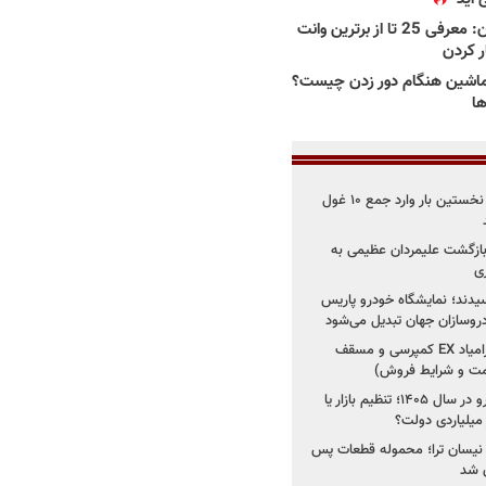
بهترین وانت ها در ایران: معرفی 25 تا از برترین وانت
ار کردن
اشین هنگام دور زدن چیست؟
ها
۳ خودروساز چینی برای نخستین بار وارد جمع ۱۰ غول
د؛ بازگشت علیمردان عظیمی به
ی
سیدند؛ نمایشگاه خودرو پاریس
شروع فروش اقساطی زامیاد EX کمپرسی و مسقف
راز واردات ۷۵ هزار خودرو در سال ۱۴۰۵؛ تنظیم بازار یا
 نیسان ترا؛ محموله قطعات پس
ان شد