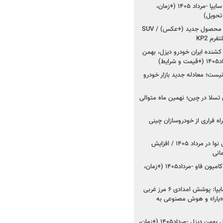
شروع فروش کوییک S سایپا -مرداد ۱۴۰۵ (+زمان،
 تحویل)
کرمان موتور به دنبال ۲ محصول جدید (+عکس) / SUV
رم KP2
شنده ایران خودرو دیزل، بهمن
ط)
ت؛ معادله جدید بازار خودرو
وش تسلا در چین؛ نهمین ماه متوالی
اه فراری از خودروسازان چینی
اعلام قیمت جدید پارس نوا در مرداد ۱۴۰۵ / افزایش
شروع فروش کشنده و کامیون فاو -مرداد۱۴۰۵ (+زمان،
مدیرعامل امدادخودروسایپا: پوشش امدادی ۶ مرز غربی
رح اربعین ۱۴۰۵ / «یارا» و هوش مصنوعی به
شروع فروش ۸ محصول بهمن دیزل -مرداد۱۴۰۵ (+زمان،