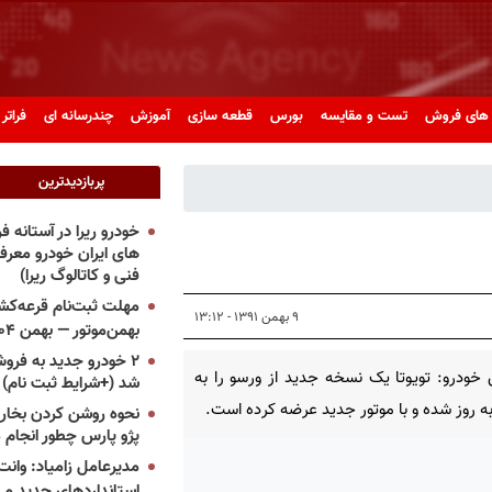
های فروش
تست و مقایسه
بورس
قطعه سازی
آموزش
چندرسانه ای
فراتر 
پربازدیدترین
خودرو ریرا در آستانه 
های ایران خودرو معر
فنی و کاتالوگ ریرا)
مهلت ثبت‌نام قرعه‌کشی
۹ بهمن ۱۳۹۱ - ۱۳:۱۲
بهمن‌موتور — بهمن ۱۴۰۴
۲ خودرو جدید به فروش
خودرو: تویوتا یک نسخه جدید از ورسو را به
شد (+شرایط ثبت نام)
 روز شده و با موتور جدید عرضه کرده است.
نحوه روشن کردن بخاری
پژو پارس چطور انجام 
مدیرعامل زامیاد: وانت 
استانداردهای جدید می