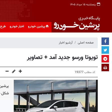
پنجشنبه ۱۵ مرداد ۱۴۰۵
پرشین خودرو
اخبار خودرو
طرح 
صفحه اصلی
آرشیو اخبار
تویوتا ورسو جدید آمد + تصاویر
کد مطلب
19377
پرشین 
شکل به