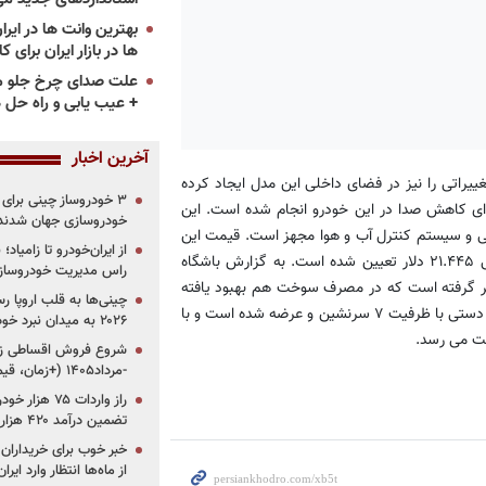
ها در بازار ایران برای ک
علت صدای چرخ جلو م
+ عیب یابی و راه حل 
آخرین اخبار
ییراتی را نیز در فضای داخلی این مدل ایجاد کرده
ای کاهش صدا در این خودرو انجام شده است. این
خودروسازی جهان شدند
روز کنترل، آینه کنترل درب، دوربین عقب، چرخ های ۱۶ اینچی و سیستم کنترل آب و هوا مجهز است. قیمت این
از ایران‌خودرو تا زامیا
خودرو که مصرف سوخت آن ۵۷.۶ mpg است از سوی خودروساز ژاپنی ۲۱.۴۴۵ دلار تعیین شده است. به گزارش باشگاه
راس مدیریت خودروساز
جدید تویوتا یک موتور ۲ لیتری D-۴D را هم درنظر گرفته است که در مصرف سوخت هم بهبود یافته
چینی‌ها به قلب اروپا ر
است و ۱۲۲ اسب بخار قدرت دارد. این مدل ورسو با جعبه دنده ۶ سرعته دستی با ظرفیت ۷ سرنشین و عرضه شده است و با
۲۰۲۶ به میدان نبرد خودروسازان جهان تبدیل می‌شود
-مرداد۱۴۰۵ (+زمان، قیمت و شرایط فروش)
تضمین درآمد ۴۲۰ هزار میلیاردی دولت؟
خبر خوب برای خریداران
از ماه‌ها انتظار وارد ایر