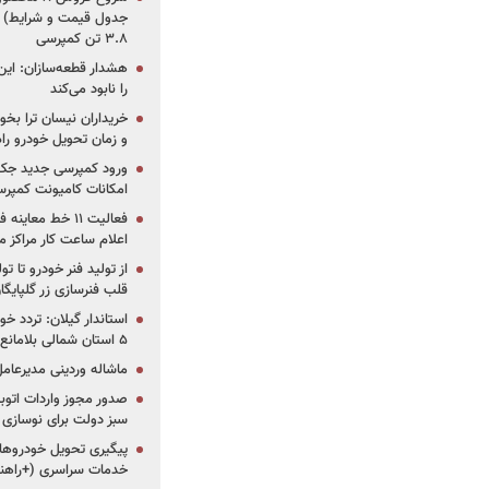
جدول قیمت و شرایط) /
۳.۸ تن کمپرسی
هشدار قطعه‌سازان: این
را نابود می‌کند
خریداران نیسان ترا بخوا
و زمان تحویل خودرو راه
ورود کمپرسی جدید جک 
امکانات کامیونت کمپرسی 
فعالیت ۱۱ خط مع
اعلام ساعت کار مراکز م
از تولید فنر خودرو تا ت
قلب فنرسازی زر گلپایگا
استاندار گیلان: تردد خو
۵ استان شمالی بلامانع شد
ماشاله وردینی مدیرعا
سبز دولت برای نوسازی 
پیگیری تحویل خودروهای
خدمات سراسری (+راهنم