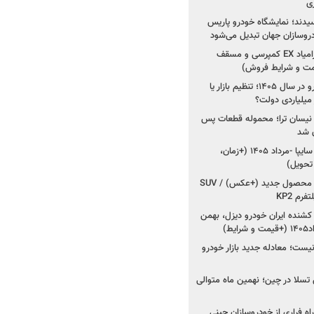
ی
سیدند؛ نمایشگاه خودرو پاریس
شروع فروش اقساطی زامیاد EX کمپرسی و مسقف
راز واردات ۷۵ هزار خودرو در سال ۱۴۰۵؛ تنظیم بازار یا
 نیسان ترا؛ محموله قطعات پس
ان شد
شروع فروش کوییک S سایپا -مرداد ۱۴۰۵ (+زمان،
 تحویل)
کرمان موتور به دنبال ۲ محصول جدید (+عکس) / SUV
رم KP2
شنده ایران خودرو دیزل، بهمن
ط)
ت؛ معادله جدید بازار خودرو
وش تسلا در چین؛ نهمین ماه متوالی
اه فراری از خودروسازان چینی