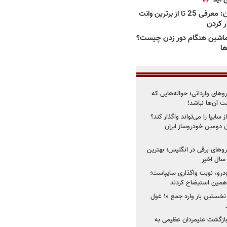
بهترین وانت ها در ایران: معرفی 25 تا از برترین وانت
ار کردن
اشین هنگام دور زدن چیست؟
ها
روهای وارداتی؛ حواله‌هایی که
 آن‌ها نباشد!
سایپا را می‌تواند واگذار کند؟
 دومین خودروساز ایران
های برقی در انگلیس؛ بهترین
خودرو، نوبت واگذاری سایپاست؛
ی همین استیضاح کردند
۳ خودروساز چینی برای نخستین بار وارد جمع ۱۰ غول
د؛ بازگشت علیمردان عظیمی به