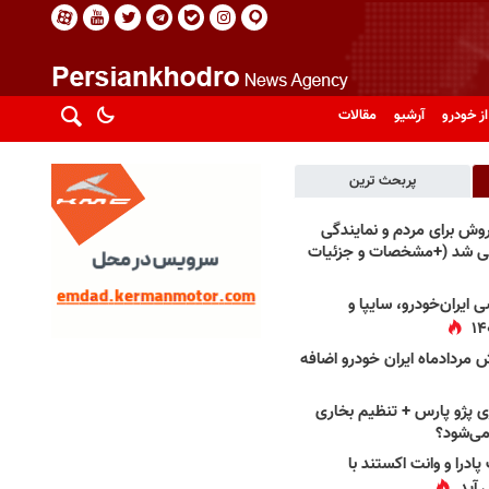
از خودرو
آرشیو
مقالات
پربحث ترین
فروش برای مردم و نمایندگی
فی شد (+مشخصات و جزئیات
 ایران‌خودرو، سایپا و
 مردادماه ایران خودرو اضافه
 پژو پارس + تنظیم بخاری
می‌شود؟
پادرا و وانت اکستند با
 آید