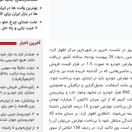
ها در بازار ایران برای ک
علت صدای چرخ جلو م
+ عیب یابی و راه حل 
آخرین اخبار
روز در نشست خبری در شهرداری مرکز اظهار کرد:
هشدار تازه به بازار خود
عوارض خودرو بر اساس ماده 43 قانون مالیات بر ارزش افزوده و همچنین ردیف 26 پیوست بودجه سالانه کشور دریافت
شاید هیچ خودرویی پشت
می‌شود. معاون مالی و اداری شهرداری مشهد افزود: مبنای محاسبه عوارض خودرو به صورت 1.5 در هزار قیمت فروش
دولت دقیقاً چه سهمی از 
 ماشین‌هایی که در گذشته خریده شده نیز به ازای
پشت پرده ترکیب مالکان
 اینکه عوارض خودرو باید در ابتدای دوره پرداخت شود،
(+اینفوگرافیک)
 مانند آسفالت، جدول‌گزاری و ترافیکی و همچنین
رکوردشکنی فروش خودرو
آلودگی هوا از افراد گرفته می‌شود. وی یادآور شد: امسال بر اساس آمار 860 هزار خودرو در مشهد وجود دارد و پیش‌بینی
عملکرد بازار خودرو در ۶ سال اخیر
می‌کنیم تا در بودجه 12 میلیارد تومان از محل عوارض خودرویی دریافت کنیم که از این میزان تاکنون 7 میلیارد تومان
پزشکیان: بعد از ایران‌
وصول شده است. معاون مالی و اداری شهرداری مشهد تصریح کرد: امسال پرداخت عوارض خودرو 15 درصد افزایش داشته
وزیر اقتصاد را هم برا
است؛ و افرادی‌ که تاخیر در پرداخت دارند به ازای هر ماه 2 درصد جریمه می‌شوند. انتظاری اظهار کرد: بر مبنای ماده 42
خودروسازی جهان شدند
انندگی منتقل شود با پرداخت عوارض می‌توان آن را
ترخیص کرد؛ همچنین در نقل و انتقال خودرو فیش پرداخت عوارض لازم است. وی تاکید کرد: در ردیف 158 ابلاغی از سوی
از ایران‌خودرو تا زامیا