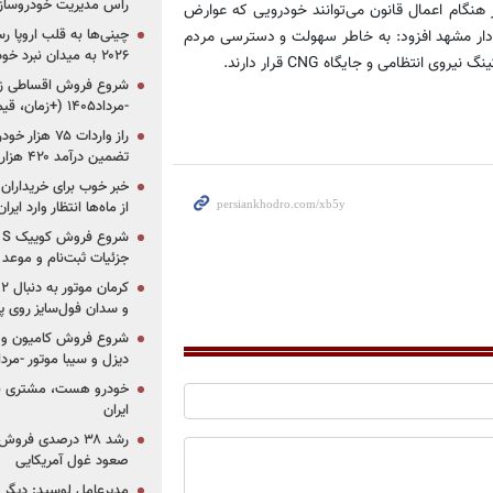
راس مدیریت خودروساز
ر هنگام اعمال قانون می‌توانند خودرویی که عوارض
چینی‌ها به قلب اروپا ر
 اداری شهردار مشهد افزود: به خاطر سهولت و دسترسی مردم
۲۰۲۶ به میدان نبرد خودروسازان جهان تبدیل می‌شود
تظامی و جایگاه CNG قرار دارند.
-مرداد۱۴۰۵ (+زمان، قیمت و شرایط فروش)
تضمین درآمد ۴۲۰ هزار میلیاردی دولت؟
خبر خوب برای خریداران
از ماه‌ها انتظار وارد ایر
جزئیات ثبت‌نام و موعد
و سدان فول‌سایز روی پلتف
شروع فروش کامیون و ک
دیزل و سیبا موتور -مرداد۱۴۰۵ (+قیمت و شرای
خودرو هست، مشتری نیس
ایران
رشد ۳۸ درصدی فر
صعود غول آمریکایی
مدیرعامل لوسید: دیگر ر