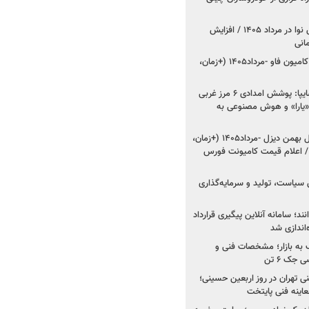
اعلام قیمت جدید پارس نوا در مرداد ۱۴۰۵ / افزایش
شروع فروش کشنده و کامیون فاو -مرداد۱۴۰۵ (+زمان،
مدیرعامل امدادخودروسایپا: پوشش امدادی ۶ مرز غربی
رح اربعین ۱۴۰۵ / «یارا» و هوش مصنوعی به
شروع فروش ۸ محصول بهمن دیزل -مرداد۱۴۰۵ (+زمان،
 اعلام قیمت کامیونت فورس
 سیاست، تولید و سرمایه‌گذاری
نند؛ سامانه آنلاین پیگیری قرارداد
‌اندازی شد
به بازار؛ مشخصات فنی و
جک ۶ تن
اینه فنی تهران در روز اربعین حسینی؛
عاینه فنی پایتخت