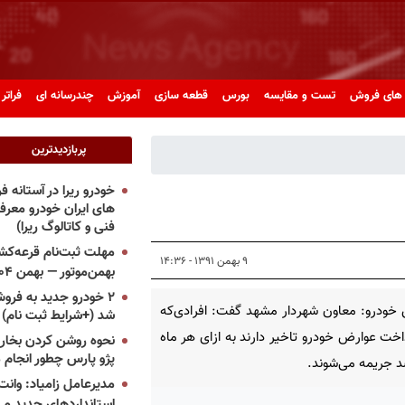
های فروش
تست و مقایسه
بورس
قطعه سازی
آموزش
چندرسانه ای
فراتر 
پربازدیدترین
خودرو ریرا در آستانه 
های ایران خودرو معر
فنی و کاتالوگ ریرا)
مهلت ثبت‌نام قرعه‌کشی
۹ بهمن ۱۳۹۱ - ۱۴:۳۶
بهمن‌موتور — بهمن ۱۴۰۴
۲ خودرو جدید به فروش
خودرو: معاون شهردار مشهد گفت: افرادی‌که
شد (+شرایط ثبت نام)
اخت عوارض خودرو تاخیر دارند به ازای هر ماه
نحوه روشن کردن بخاری
پژو پارس چطور انجام 
مدیرعامل زامیاد: وانت 
استانداردهای جدید می