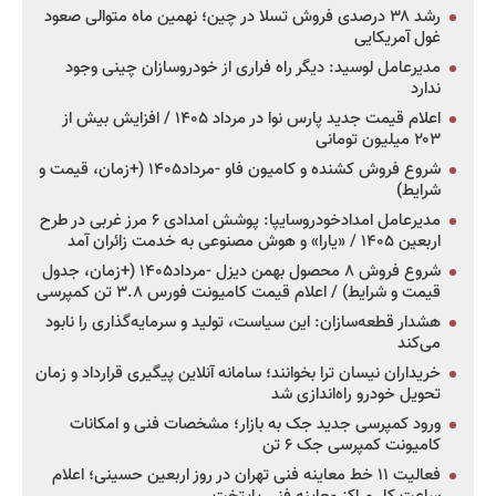
رشد ۳۸ درصدی فروش تسلا در چین؛ نهمین ماه متوالی صعود
غول آمریکایی
مدیرعامل لوسید: دیگر راه فراری از خودروسازان چینی وجود
ندارد
اعلام قیمت جدید پارس نوا در مرداد ۱۴۰۵ / افزایش بیش از
۲۰۳ میلیون تومانی
شروع فروش کشنده و کامیون فاو -مرداد۱۴۰۵ (+زمان، قیمت و
شرایط)
مدیرعامل امدادخودروسایپا: پوشش امدادی ۶ مرز غربی در طرح
اربعین ۱۴۰۵ / «یارا» و هوش مصنوعی به خدمت زائران آمد
شروع فروش ۸ محصول بهمن دیزل -مرداد۱۴۰۵ (+زمان، جدول
قیمت و شرایط) / اعلام قیمت کامیونت فورس ۳.۸ تن کمپرسی
هشدار قطعه‌سازان: این سیاست، تولید و سرمایه‌گذاری را نابود
می‌کند
خریداران نیسان ترا بخوانند؛ سامانه آنلاین پیگیری قرارداد و زمان
تحویل خودرو راه‌اندازی شد
ورود کمپرسی جدید جک به بازار؛ مشخصات فنی و امکانات
کامیونت کمپرسی جک ۶ تن
فعالیت ۱۱ خط معاینه فنی تهران در روز اربعین حسینی؛ اعلام