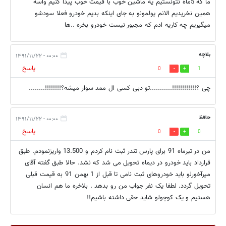
ما که 5ماه نتونستیم یه ماشین خوب با قیمت خوب پیدا کنیم واسه
همین نخریدیم الانم پولمونو به جای اینکه بدیم خودرو فعلا سودشو
میگیریم چه کاریه ادم که مجبور نیست خودرو بخره ..ها
بلاچه
۰۰:۰۰ - ۱۳۹۱/۱۱/۲۲
پاسخ
0
1
چی ؟!!!!!!!!!!!!...........تو دبی کسی ال ممد سوار میشه؟!!!!!!!!........
حافظ
۰۰:۰۰ - ۱۳۹۱/۱۱/۲۲
پاسخ
0
0
من در تیرماه 91 برای پارس تندر ثبت نام کردم و 13.500 واریزنمودم. طبق
قرارداد باید خودرو در دیماه تحویل می شد که نشد. حالا طبق گفته آقای
میرآخورلو باید خودروهای ثبت نامی تا قبل از 1 بهمن 91 به قیمت قبلی
تحویل گردد. لطفا یک نفر جواب من رو بدهد . بلاخره ما هم انسان
هستیم و یک کوچولو شاید حقی داشته باشیم!!