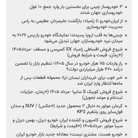
۳ خودروساز چینی برای نخستین بار وارد جمع ۱۰ غول
خودروسازی جهان شدند
از ایران‌خودرو تا زامیاد؛ بازگشت علیمردان عظیمی به راس
مدیریت خودروسازی
چینی‌ها به قلب اروپا رسیدند؛ نمایشگاه خودرو پاریس ۲۰۲۶ به
میدان نبرد خودروسازان جهان تبدیل می‌شود
شروع فروش اقساطی زامیاد EX کمپرسی و مسقف -مرداد۱۴۰۵
(+زمان، قیمت و شرایط فروش)
راز واردات ۷۵ هزار خودرو در سال ۱۴۰۵؛ تنظیم بازار یا تضمین
درآمد ۴۲۰ هزار میلیاردی دولت؟
خبر خوب برای خریداران نیسان ترا؛ محموله قطعات پس از
ماه‌ها انتظار وارد ایران شد
شروع فروش کوییک S سایپا -مرداد ۱۴۰۵ (+زمان، جزئیات
ثبت‌نام و موعد تحویل)
کرمان موتور به دنبال ۲ محصول جدید (+عکس) / SUV و سدان
فول‌سایز روی پلتفرم KP2
شروع فروش کامیون و کشنده ایران خودرو دیزل، بهمن دیزل و
سیبا موتور -مرداد۱۴۰۵ (+قیمت و شرایط)
خودرو هست، مشتری نیست؛ معادله جدید بازار خودرو ایران