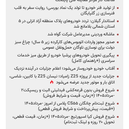
ساعت کار مراکز معاینه فنی پایتخت
از تولید فنر خودرو تا تولد یک نماد بورسی؛ روایت سفر به قلب
فنرسازی زر گلپایگان
استاندار گیلان: تردد خودروهای پلاک منطقه آزاد انزلی در ۵
استان شمالی بلامانع شد
ماشاله وردینی مدیرعامل شرکت گواه شد
صدور مجوز واردات اتوبوس‌های کارکرده زیر ۵ سال؛ چراغ سبز
دولت برای نوسازی ناوگان حمل‌ونقل عمومی
پیگیری تحویل خودروهای پرشیا خودرو از طریق میز خدمات
سراسری (+راهنمای کامل)
آفتاب خودرو خودروساز می‌شود؛ اعلام جزئیات در آینده نزدیک
جزئیات جدید از پروژه Z25 زامیاد؛ نیسان Z25 با کابین، شاسی،
اتاق بار و موتور جدید عرضه می‌شود
شروع فروش بدون قرعه‌کشی فیدلیتی الیت و ریسپکت۲
-مرداد۱۴۰۵ (+زمان، قیمت و شرایط فروش)
شروع ثبت‌نام چانگان CS۵۵ پلاس از امروز -مرداد۱۴۰۵
(+قیمت، پیش‌پرداخت و شرایط فروش قطعی)
شروع فروش کیا اسپورتیج -مرداد۱۴۰۵ (+زمان، قیمت قطعی،
تحویل ۲۰ روزه و لینک ثبت‌نام)