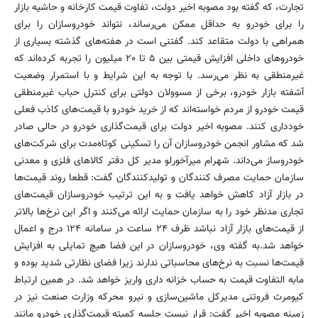
تجارت، که گفته بود مصوبه اخیر دولت، تفاوت قیمت کارخانه و حاشیه بازار
را برای خودرو به حداقل ممکن می‌رساند، نتواند خودروسازان را برای
همراهی با دولت متقاعد کند. گفتنی است در هفته‌های گذشته بسیاری از
خودروهای داخلی افزایش قیمتی بین ۵ تا ۲۰ میلیون را تجربه کرده‌اند که
غیرمنطقی به نظر می‌رسد. با توجه به این شرایط و با استمرار وضعیت
آشفته بازار خودرو، برخی از مسوولان دولتی برای کنترل حباب غیرمنطقی
قیمت خودرو از مردم خواسته‌اند که از خرید خودرو با قیمت‌های کاذب فعلی
خودداری کنند. مصوبه اخیر دولت برای قیمت‌گذاری خودرو در حالی صادر
شد که مشاور انجمن خودروسازان آن را تسکینی کوتاه‌مدت برای شرکت‌های
خودروساز می‌داند. شهرام میرآخورلو مدیر کل دفتر کالاهای فلزی و معدنی
سازمان حمایت مصرف کنندگان و تولیدکنندگان گفت: قطعا روند قیمت‌ها
در بازار آزاد کاهش خواهد یافت و به این ترتیب خودروسازان قیمت‌های
تجاری مدنظر خود را به سازمان حمایت ارائه می‌کنند و اگر این نرخ‌ها بالاتر
از قیمت‌های بازار آزاد نباشد ظرف ۲۴ ساعت در سامانه ۱۲۴ درج و اعمال
خواهد شد.به گفته وی، خودروسازان در این فضا هیچ تمایلی به افزایش
قیمت‌ها نسبت به نرخ‌های محاسباتی ندارند زیرا فضای نظارتی شدید بوده و
مابه التفاوت قیمت به حساب خزانه داری واریز خواهد شد. در همین ارتباط
کیومرث فروتنی مدیرکل ماشین‌سازی و نیرو محرکه وزارت صنعت نیز در
زمینه مصوبه اخیر گفت: قرار نیست جلسه کمیته قیمت‌گذاری خودرو مانند