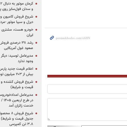
و سدان فول‌سایز روی پلتف
شروع فروش کامیون و ک
دیزل و سیبا موتور -مرداد۱۴۰۵ (+قیمت و شرای
خودرو هست، مشتری نیس
ایران
رشد ۳۸ درصدی فر
صعود غول آمریکایی
مدیرعامل لوسید: دیگر ر
وجود ندارد
بیش از ۲۰۳ میلیون تومانی
قیمت و شرایط)
در ط
خدمت زائران آمد
جدول قیمت و شرایط) /
۳.۸ تن کمپرسی