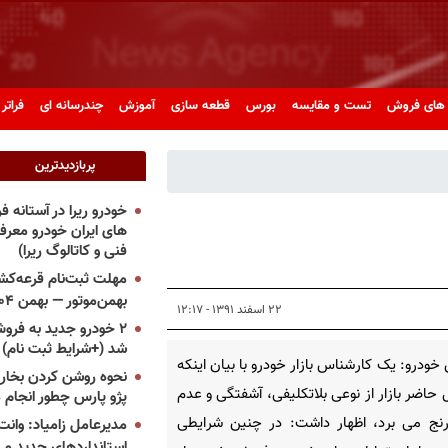
های فروش
تست و مقایسه
بورس
قطعه سازی
آموزش
چندرسانه ای
فراتر 
پربازدیدترین
خودرو ریرا در آستانه 
های ایران خودرو معر
فنی و کاتالوگ ریرا)
مهلت ثبت‌نام قرعه‌کشی
بهمن‌موتور — بهمن ۱۴۰۴
۲۲ اسفند ۱۳۹۱ - ۱۲:۱۷
۲ خودرو جدید به فروش
شد (+شرایط ثبت نام)
خودرو: یک کارشناس بازار خودرو با بیان اینکه
نحوه روشن کردن بخاری
 حاضر بازار از نوعی بلاتکلیفی، آشفتگی و عدم
پژو پارس چطور انجام 
رنج می برد، اظهار داشت: در چنین شرایطی
مدیرعامل زامیاد: وانت 
استانداردهای جدید می