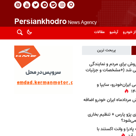
از خودرو
آرشیو
مقالات
پربحث ترین
فروش برای مردم و نمایندگی
فی شد (+مشخصات و جزئیات
 ایران‌خودرو، سایپا و
 مردادماه ایران خودرو اضافه
 پژو پارس + تنظیم بخاری
می‌شود؟
پادرا و وانت اکستند با
 آید