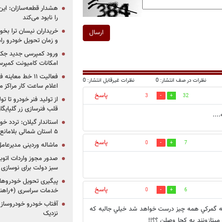
هشدار قطعه‌سازان: این
را نابود می‌کند
خریداران نیسان ترا بخوا
ارسال
و زمان تحویل خودرو راه
ورود کمپرسی جدید جک 
امکانات کامیونت کمپرسی 
فعالیت ۱۱ خط مع
نظرات در صف انتشار: 0
نظرات غیرقابل انتشار: 0
اعلام ساعت کار مراکز م
پاسخ
3
32
از تولید فنر خودرو تا ت
قلب فنرسازی زر گلپایگا
...
استاندار گیلان: تردد خو
۵ استان شمالی بلامانع شد
پاسخ
0
7
ماشاله وردینی مدیرعا
سبز دولت برای نوسازی 
پیگیری تحویل خودروهای
پاسخ
خدمات سراسری (+راهنم
0
6
آفتاب خودرو خودروساز م
فه گمركي همه چيز درست خواهد شد خيلي جالبه كه
نزدیک
يتازونند به كجا وصلن ؟؟!!