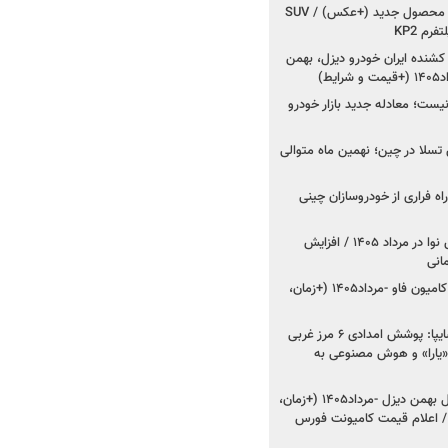
کرمان موتور به دنبال ۲ محصول جدید (+عکس) / SUV
رم KP2
شنده ایران خودرو دیزل، بهمن
ط)
ت؛ معادله جدید بازار خودرو
وش تسلا در چین؛ نهمین ماه متوالی
اه فراری از خودروسازان چینی
اعلام قیمت جدید پارس نوا در مرداد ۱۴۰۵ / افزایش
شروع فروش کشنده و کامیون فاو -مرداد۱۴۰۵ (+زمان،
مدیرعامل امدادخودروسایپا: پوشش امدادی ۶ مرز غربی
رح اربعین ۱۴۰۵ / «یارا» و هوش مصنوعی به
شروع فروش ۸ محصول بهمن دیزل -مرداد۱۴۰۵ (+زمان،
 اعلام قیمت کامیونت فورس