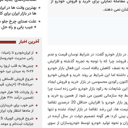
معامله تمایلی برای خرید و فروش خودرو از
ان نمی دهند.
ها در بازار ایران برای ک
علت صدای چرخ جلو م
+ عیب یابی و راه حل 
آخرین اخبار
از ایران‌خودرو تا زامیا
 در بازار خودرو گفت: در شرایط نوسان قیمت و عدم
راس مدیریت خودروساز
می فروشد چرا که با توجه به تجربه گذشته و افزایش
چینی‌ها به قلب اروپا ر
 به نصف کاهش یافته است. این فعال بازار خودرو
۲۰۲۶ به میدان نبرد خودروسازان جهان تبدیل می‌شود
 داشته اما این شرایط بر روند خرید و فروش خودرو
اکنون رکودی محسوسی در بازار خرید و فروش ایجاد
-مرداد۱۴۰۵ (+زمان، قیمت و شرایط فروش)
ین شایعات به رکود بازار خودرو دامن زده است چرا
ط چه سازمانی تعیین می شود از همین رو خرید و
تضمین درآمد ۴۲۰ هزار میلیاردی دولت؟
فروش را متوقف کرده اند. نیکخواه با بیان اینکه هر ساله در آستانه نوروز بازار خودرو با افزایش حداقل 20 درصدی تقاضا
خبر خوب برای خریداران
ت ها، این رشد تقاضا در بازار ایجاد نشده و تنها
از ماه‌ها انتظار وارد ایر
ش بینی کرد: هر گونه تصمیم دولت در سال آینده در
ن و نحوه تولید خودرو توسط خودروسازان از سوی
جزئیات ثبت‌نام و موعد