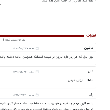
*
لطفا عدد مقابل را در جعبه متن وارد کنید
نظرات
نظرات منتشر شده: 5
ماشین
۰۰:۰۰ - ۱۳۹۱/۱۲/۲۲
توی بازار که هر روز داره ارزون تر میشه انشاالله همچنان ادامه داشته باشه.
علی
۰۰:۰۰ - ۱۳۹۱/۱۲/۲۲
انشاا... ارزانی خودرو
رضا
۰۰:۰۰ - ۱۳۹۱/۱۲/۲۳
با همكاري مردم و نخريدن خودرو به مدت فقط چند ماه و صفر كردن تعر
در ايران هيچكس زورش به خودروسازها نميرسه و هر جوري كه ميخواهند م