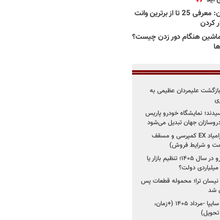
بهترین وانت ها در ایران: معرفی 25 تا از برترین وانت
ار کردن
اشین هنگام دور زدن چیست؟
ها
د؛ بازگشت علیمردان عظیمی به
ی
سیدند؛ نمایشگاه خودرو پاریس
شروع فروش اقساطی زامیاد EX کمپرسی و مسقف
راز واردات ۷۵ هزار خودرو در سال ۱۴۰۵؛ تنظیم بازار یا
 نیسان ترا؛ محموله قطعات پس
ان شد
شروع فروش کوییک S سایپا -مرداد ۱۴۰۵ (+زمان،
 تحویل)