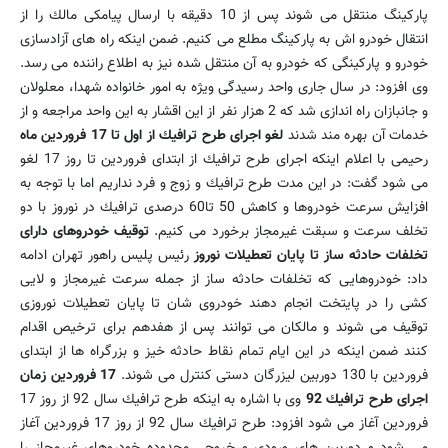
پاركینگ منتقل می شوند پس از 10 دقیقه با ارسال پیامكی مالك را از
انتقال خودرو اش به پاركینگ مطلع می كنیم. ضمن اینكه راه های آزادسازی
خودرو و پاركینگی كه خودرو به آن منتقل شده نیز به اطلاع راننده می رسد.
وی افزود: در سال جاری واحد رسیدگی ویژه به امور خانواده شهدا، معلولان
و جانبازان راه اندازی شد كه 2 هزار نفر از این اقشار به این واحد مراجعه و از
خدمات آن بهره مند شدند
لغو اجرای طرح ترافیك از اول تا 17 فروردین ماه
رحیمی با اعلام اینكه اجرای طرح ترافیك از ابتدای فروردین تا روز 17 لغو
می شود گفت: در این مدت طرح ترافیك و زوج و فرد نداریم اما با توجه به
افزایش سرعت خودروها و كاهش 50 تا60 درصدی ترافیك در نوروز با دو
تخلف سرعت و سبقت غیرمجاز برخورد می كنیم.
توقیف خودروهای دارای
تخلفات حادثه ساز تا پایان تعطیلات نوروز
رئیس پلیس راهور تهران ادامه
داد: خودروهایی كه تخلفات حادثه ساز از جمله سرعت غیرمجاز و لایی
كشی را در پایتخت انجام دهند خودروی شان تا پایان تعطیلات نوروزی
توقیف می شوند و مالكان می توانند پس از هفدهم برای ترخیص اقدام
كنند ضمن اینكه در این ایام تمام نقاط حادثه خیز و بزرگراه ها از ابتدای
فروردین با 130 دوربین لیزرگان دستی كنترل می شوند.
17 فروردین زمان
اجرای طرح ترافیك 92
وی با اشاره به اینكه طرح ترافیك سال 92 از روز 17
فروردین آغاز می شود افزود: طرح ترافیك سال 92 از روز 17 فروردین آغاز
می شود و دوربین های ورودی و خروجی محدوده خودروهای غیرمجاز را