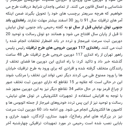
شناسایی و اعمال قانون می كنند. از تمامی واجدان شرایط دریافت طرح می
خواهیم كه هرچه سریعتر برچسب های خود را تحویل بگیرند ضمن اینكه
آمر های ترافیك سال 91 تا روز 30 اسفند بیشتر مهلت ندارند.
راه‌اندازی باند
جنوبی تونل نیایش قبل از سال نو
به گفته رحیمی باند جنوبی تونل نیایش
تا قبل از پایان سال افتتاح می شود و همانند دو تونل رسالت و توحید 20
دوربین ثبت سرعت غیرمجاز و تردد در باند اضطرار تخلفات انجام شده را
ثبت می كنند.
راه‌اندازی 117 دوربین خروجی های طرح ترافیك
رئیس پلیس
راهور تهران از راه اندازی 117 دوربین خروجی طرح ترافیك طی 48 ساعت
گذشته خبر داد و تاكید كرد: با راه اندازی این دوربین ها فضای تخلف از
رانندگان متخلف گرفته شده و افرادی كه برای ورود به طرح ترافیك خیابان
ها را ورود ممنوع طی می كردند دیگر نمی تواند این تخلف را مرتكب شوند
این در حالی است كه علاوه بر 15 تقاطع كه دارای دوربین ثبت تخلف عبور
از چراغ قرمز بود در حال حاضر 34 تقاطع دیگر نیز به این دوربین مجهز شد
با توجه به افزایش استفاده از تجهیزات الكترونیكی در تونل های نیایش،
رسالت و توحید نیز از این پس تردد خودروهای غیرجاز از جمله اتوبوس ها و
كامیون ها الكترونیكی انجام می شود. وی ادامه داد: 60 دوربین ثبت سرعت
نیز در بزرگراه های امام رضا(ع)، شهید ستاری، آزادگان، شهید خرازی و
بابایی نصب شده است رحیمی در مورد تمهیدات ترافیكی چهارشنبه آخر