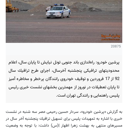
20875
پرشین خودرو: راه‌اندازی باند جنوبی تونل نیایش تا پایان سال، اعلام
محدودیتهای ترافیكی پنجشنبه آخرسال، اجرای طرح ترافیك سال
92 از 17 فروردین و توقیف خودروی رانندگان پرخطر و مخاطره آمیز
تا پایان تعطیلات در نوروز از مهمترین بخشهای نشست خبری رئیس
پلیس راهنمایی و رانندگی تهران است.
به گزارش «پرشین خودرو»، سردار حسین رحیمی عصر سه شنبه در نشست
خبری با اشاره به تمهیدات پلیس برای تسهیل ترافیك پنجشنبه آخر سال در
مسیرهای منتهی به بهشت زهرا اظهار |(س) داشت: با توجه به وضعیت