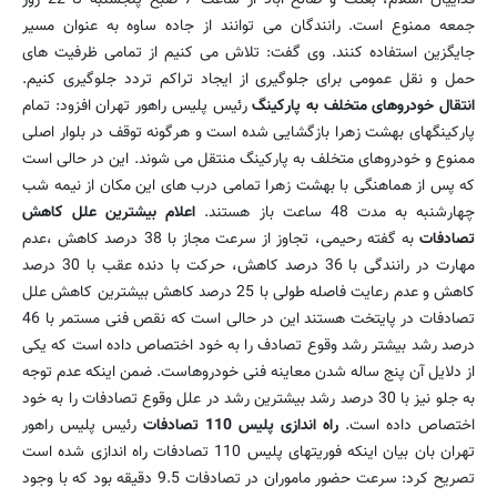
جمعه ممنوع است. رانندگان می توانند از جاده ساوه به عنوان مسیر
جایگزین استفاده كنند. وی گفت: تلاش می كنیم از تمامی ظرفیت های
حمل و نقل عمومی برای جلوگیری از ایجاد تراكم تردد جلوگیری كنیم.
انتقال خودروهای متخلف به پاركینگ
رئیس پلیس راهور تهران افزود: تمام
پاركینگهای بهشت زهرا بازگشایی شده است و هرگونه توقف در بلوار اصلی
ممنوع و خودروهای متخلف به پاركینگ منتقل می شوند. این در حالی است
كه پس از هماهنگی با بهشت زهرا تمامی درب های این مكان از نیمه شب
چهارشنبه به مدت 48 ساعت باز هستند.
اعلام بیشترین علل كاهش
تصادفات
به گفته رحیمی، تجاوز از سرعت مجاز با 38 درصد كاهش ،عدم
مهارت در رانندگی با 36 درصد كاهش، حركت با دنده عقب با 30 درصد
كاهش و عدم رعایت فاصله طولی با 25 درصد كاهش بیشترین كاهش علل
تصادفات در پایتخت هستند این در حالی است كه نقص فنی مستمر با 46
درصد رشد بیشتر رشد وقوع تصادف را به خود اختصاص داده است كه یكی
از دلایل آن پنج ساله شدن معاینه فنی خودروهاست. ضمن اینكه عدم توجه
به جلو نیز با 30 درصد رشد بیشترین رشد در علل وقوع تصادفات را به خود
اختصاص داده است.
راه اندازی پلیس 110 تصادفات
رئیس پلیس راهور
تهران بان بیان اینكه فوریتهای پلیس 110 تصادفات راه اندازی شده است
تصریح كرد: سرعت حضور ماموران در تصادفات 9.5 دقیقه بود كه با وجود