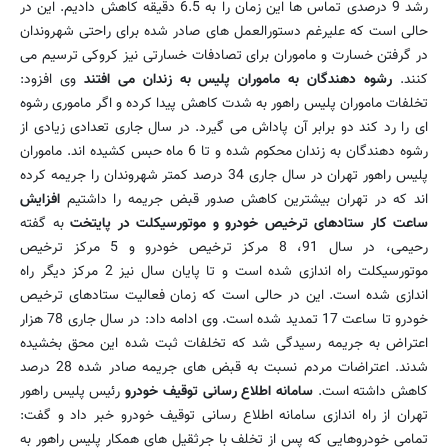
رشد 9 درصدی تماس ها این زمان را به 6.5 دقیقه كاهش دادیم. این در
حالی است كه علیرغم دستورالعمل های صادر شده برای راحتی شهروندان
در گرفتن خسارت و ماموران برای تصادفات خسارتی نیز كروكی ترسیم می
كنند.
رشوه دهندگان به ماموران پلیس به زندان می افتند
وی افزود:
تخلفات ماموران پلیس راهور به شدت كاهش پیدا كرده و اگر ماموری رشوه
ای را رد كند دو برابر آن پاداش می گیرد. در سال جاری تعدادی زیادی از
رشوه دهندگان به زندان محكوم شده و تا 6 ماه حبس كشیده اند. ماموران
پلیس راهور تهران در سال جاری 34 درصد كمتر شهروندان را جریمه كرده
اند كه در تهران بیشترین كاهش صدور قبض جریمه را داشتیم
افزایش
ساعت كار ستادهای ترخیص خودرو و موتورسیكلت در پایتخت
به گفته
رحیمی، در سال 91، 8 مركز ترخیص خودرو و 5 مركز ترخیص
موتورسیكلت راه اندازی شده است و تا پایان سال نیز 2 مركز دیگر راه
اندازی شده است. این در حالی است كه زمان فعالیت ستادهای ترخیص
خودرو تا ساعت 17 تمدید شده است. وی ادامه داد: در سال جاری 78 هزار
اعتراض به جریمه رسیدگی شد كه تخلفات ثبت شده این محق بخشیده
شدند. اعتراضات مردم نسبت به قبض های جریمه صادر شده 28 درصد
كاهش داشته است.
سامانه اطلاع رسانی توقیف خودرو
رئیس پلیس راهور
تهران از راه اندازی سامانه اطلاع رسانی توقیف خودرو خبر داد و گفت:
تمامی خودروهایی كه پس از تخلف با جرثقیل های همكار پلیس راهور به