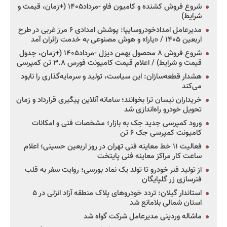
شروع فروش کشنده و کامیون فاو -مرداد۱۴۰۵ (+زمان، قیمت و
شرایط)
مدیرعامل امدادخودروسایپا: پوشش امدادی ۶ مرز غربی در طرح
اربعین ۱۴۰۵ / «یارا» و هوش مصنوعی به خدمت زائران آمد
شروع فروش ۸ محصول بهمن دیزل -مرداد۱۴۰۵ (+زمان، جدول
قیمت و شرایط) / اعلام قیمت کامیونت فورس ۳.۸ تن کمپرسی
هشدار قطعه‌سازان: این سیاست، تولید و سرمایه‌گذاری را نابود
می‌کند
خریداران نیسان ترا بخوانند؛ سامانه آنلاین پیگیری قرارداد و زمان
تحویل خودرو راه‌اندازی شد
ورود کمپرسی جدید جک به بازار؛ مشخصات فنی و امکانات
کامیونت کمپرسی جک ۶ تن
فعالیت ۱۱ خط معاینه فنی تهران در روز اربعین حسینی؛ اعلام
ساعت کار مراکز معاینه فنی پایتخت
از تولید فنر خودرو تا تولد یک نماد بورسی؛ روایت سفر به قلب
فنرسازی زر گلپایگان
استاندار گیلان: تردد خودروهای پلاک منطقه آزاد انزلی در ۵
استان شمالی بلامانع شد
ماشاله وردینی مدیرعامل شرکت گواه شد