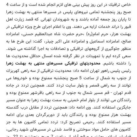
خاص ترافیك در این روز پیش بینی های لازم انجام شده است و از ساعت 4
صبح روز پنجشنبه تمامی نیروهای پلیس در مسیرها منتهی به بهشت زهرا
تا پایان روز جمعه آماده باشند و به شهروندان تهرانی كه قصد زیارت اهل
قبور را دراند خدمات ارایه می دهند. وی با اعلام اجرای طرح ویژه ترافیكی در
بهشت هزار، حرم امام(ره) ،حرم حضرت شاه عبدالعظیم حسنی، امامزاده
صالح، امامزاده اسماعیل و امامزاده علی اكبر چیذر، گفت: این طرح ها به
منظور جلوگیری از گروههای ترافیكی و تصادفات به اجرا گذاشته می شوند.
سعی كرده ایم با تمهیدات در نظر گرفته شده امسال حداقل محدودیت ها
را داشته باشیم.
محدودیتهای ترافیكی مسیرهای منتهی به بهشت زهرا
رئیس پلیس راهور تهران ادامه داد: محدودیت ترافیكی از سه راهی كهریزك
از جنوب به شمال از ساعت 5 صبح پنجشنبه ممنوع بوده و خودروها می
توانند از سه راهی قمصر و بلوار سایت تردد كنند. همچنین تردد در جاده
قدم تهران - قم مسیر شمال به جنوب از سه راهی باقرشهر ممنوع بوده و
رانندگان می توانند از بلوار امام خمینی به سمت بهشت زهرا به عنوان مسیر
جایگزین استفاده كنند. وی ادامه داد: همچنین تردد از مقابل درب گلدسته
بهشت هزار ممنوع بوده و رانندگان باید از دوربرگردان بعدی برای ادامه
مسیر استفاده كنند. رحیمی تصریح كرد: تردد تمامی كامیون ها به جز
كامیون های حامل مواد سوختنی و فاسد شدنی در مسیرهای شهید رجایی،
فداییان اسلام، بعثت و صالح آباد از ساعت 7 صبح پنجشنبه تا 22 روز