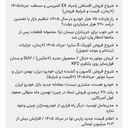
شروع فروش اقساطی زامیاد EX کمپرسی و مسقف -مرداد۱۴۰۵
(+زمان، قیمت و شرایط فروش)
راز واردات ۷۵ هزار خودرو در سال ۱۴۰۵؛ تنظیم بازار یا تضمین
درآمد ۴۲۰ هزار میلیاردی دولت؟
خبر خوب برای خریداران نیسان ترا؛ محموله قطعات پس از
ماه‌ها انتظار وارد ایران شد
شروع فروش کوییک S سایپا -مرداد ۱۴۰۵ (+زمان، جزئیات
ثبت‌نام و موعد تحویل)
کرمان موتور به دنبال ۲ محصول جدید (+عکس) / SUV و سدان
فول‌سایز روی پلتفرم KP2
شروع فروش کامیون و کشنده ایران خودرو دیزل، بهمن دیزل و
سیبا موتور -مرداد۱۴۰۵ (+قیمت و شرایط)
خودرو هست، مشتری نیست؛ معادله جدید بازار خودرو ایران
رشد ۳۸ درصدی فروش تسلا در چین؛ نهمین ماه متوالی صعود
غول آمریکایی
مدیرعامل لوسید: دیگر راه فراری از خودروسازان چینی وجود
ندارد
اعلام قیمت جدید پارس نوا در مرداد ۱۴۰۵ / افزایش بیش از
۲۰۳ میلیون تومانی