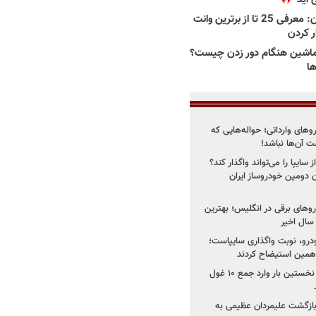
بهترین وانت ها در ایران: معرفی 25 تا از برترین وانت
ار کردن
اشین هنگام دور زدن چیست؟
ها
روهای وارداتی؛ حواله‌هایی که
 آن‌ها نباشد!
سایپا را می‌تواند واگذار کند؟
 دومین خودروساز ایران
های برقی در انگلیس؛ بهترین
خودرو، نوبت واگذاری سایپاست؛
ی همین استیضاح کردند
۳ خودروساز چینی برای نخستین بار وارد جمع ۱۰ غول
د؛ بازگشت علیمردان عظیمی به