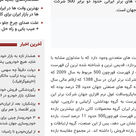
شرکت های برتر ایرانی حدود دو برابر 500 شرکت
جهان است.
ها در بازار ایران برای ک
علت صدای چرخ جلو م
+ عیب یابی و راه حل 
آخرین اخبار
هشدار تازه به بازار خود
های متعددی وجود دارد که با متدلوژی مشابه با
شاید هیچ خودرویی پشت
رتبه بندی شرکت ها می پردازد، قدیمی ترین و شناخته شده ترین آن فهرست
دولت دقیقاً چه سهمی از 
500 شرکت بزرگ جهان(Fortune-500) است. در بررسی به عمل آمده از فهرست فورچون 500 مربوط به سال 2009 که
پشت پرده ترکیب مالکان
ارقام مالی سال 2008 شرکت ها را در خود دارد(همانند فهرست یکصد شرکت برتر ایران در سال 1388 که ارقام مالی سال
(+اینفوگرافیک)
1387 شرکت ها مدنظر بوده است) مشاهده می کنیم که بیشترین بازده گروه های صنعتی جهان حدود 28 درصد بوده که
رکوردشکنی فروش خودرو
ایکروسافت غول نرم افزاری جهان شرکت برتر این
عملکرد بازار خودرو در ۶ سال اخیر
ست به گروه بهداشتی، آرایشی و دارویی، تولید
پزشکیان: بعد از ایران‌
معادن و نفت تعلق دارد. در فهرست 100 شرکت برتر ایران گروه محصولات کانی دارای بیشترین بازده
وزیر اقتصاد را هم برا
فروش بوده، در حالیکه بازده فروش محصولات کانی در سطح جهان و در فهرست فورچون500 حدود 11 درصد است. بازده
در فهرست یکصد شرکت برتر ایران رقم 52 درصد را نشان می دهد، پس از این صنعت، گروه ارتباطات و
خودروسازی جهان شدند
ازده فروش را داشته اند. در مجموع مقایسه بازده
از ایران‌خودرو تا زامیا