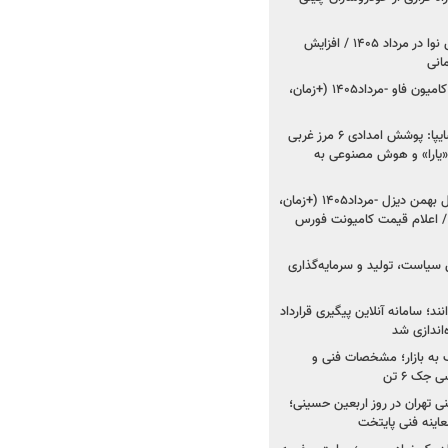
اعلام قیمت جدید پارس نوا در مرداد ۱۴۰۵ / افزایش
شروع فروش کشنده و کامیون فاو -مرداد۱۴۰۵ (+زمان،
مدیرعامل امدادخودروسایپا: پوشش امدادی ۶ مرز غربی
رح اربعین ۱۴۰۵ / «یارا» و هوش مصنوعی به
شروع فروش ۸ محصول بهمن دیزل -مرداد۱۴۰۵ (+زمان،
 اعلام قیمت کامیونت فورس
 سیاست، تولید و سرمایه‌گذاری
نند؛ سامانه آنلاین پیگیری قرارداد
‌اندازی شد
به بازار؛ مشخصات فنی و
جک ۶ تن
اینه فنی تهران در روز اربعین حسینی؛
عاینه فنی پایتخت