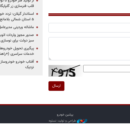
از تولید فنر خودرو تا ت
قلب فنرسازی زر گلپایگا
استاندار گیلان: تردد خو
۵ استان شمالی بلامانع شد
ماشاله وردینی مدیرعا
سبز دولت برای نوسازی 
پیگیری تحویل خودروهای
خدمات سراسری (+راهنم
آفتاب خودرو خودروساز م
نزدیک
ارسال
پرشین خودرو
طراحی و تولید: نستوه