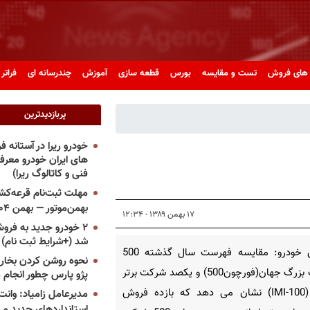
های فروش
تست و مقایسه
بورس
قطعه سازی
آموزش
چندرسانه ای
فراتر 
پربازدیدترین
خودرو ریرا در آستانه 
های ایران خودرو معر
فنی و کاتالوگ ریرا)
مهلت ثبت‌نام قرعه‌کشی
بهمن‌موتور — بهمن ۱۴۰۴
۱۷ بهمن ۱۳۸۹ - ۱۲:۳۴
۲ خودرو جدید به فروش
شد (+شرایط ثبت نام)
پرشین خودرو: مقایسه فهرست سال گذشته 500
نحوه روشن کردن بخاری
شرکت بزرگ جهان(فورچون500) و یکصد شرکت برتر
پژو پارس چطور انجام 
ایران (IMI-100) نشان می دهد که بازده فروش
مدیرعامل زامیاد: وانت 
استانداردهای جدید می