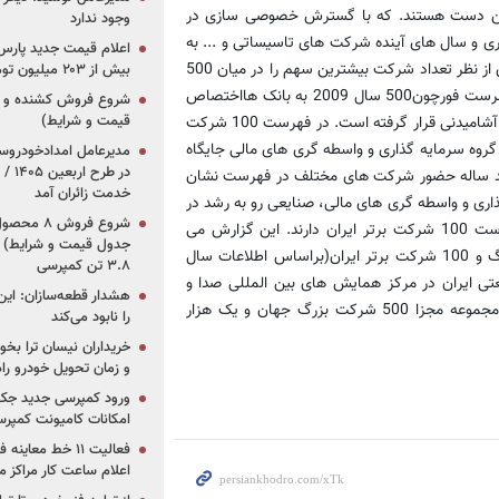
از این دست هستند. که با گسترش خصوصی سازی در
وجود ندارد
سد در سال جاری و سال های آینده شرکت های تاسیساتی و ... به
تدریج وارد فهرست 100 شرکت شوند. گروه بانک ها و موسسات اعتباری از نظر تعداد شرکت بیشترین سهم را در میان 500
بیش از ۲۰۳ میلیون تومانی
شرکت برگزیده جهان به خود اختصاص می دهند، بیش از 12 درصد فهرست فورچون500 سال 2009 به بانک هااختصاص
قیمت و شرایط)
دارد و پس از آن گروه صنعتی پالایشگاه های نفت و محصولاات غذایی و آشامیدنی قرار گرفته است. در فهرست 100 شرکت
ری به همراه گروه سرمایه گذاری و واسطه گری های مالی جایگاه
در ط
 چند ساله حضور شرکت های مختلف در فهرست نشان
خدمت زائران آمد
ری و واسطه گری های مالی، صنایعی رو به رشد در
اقتصاد کشور هستند که روندی مداوم از افزایش تعداد شرکت در فهرست 100 شرکت برتر ایران دارند. این گزارش می
جدول قیمت و شرایط) /
افزاید: 24 بهمن ماه جاری رتبه بندی سال1389 برای 300 شرکت بزرگ و 100 شرکت برتر ایران(براساس اطلاعات سال
۳.۸ تن کمپرسی
صنعتی ایران در مرکز همایش های بین المللی صدا و
هشدار قطعه‌سازان: این
سیما اعلام می شود. یادآور می شود: نشریه فورچون هر ساله در دو مجموعه مجزا 500 شرکت بزرگ جهان و یک هزار
را نابود می‌کند
خریداران نیسان ترا بخوا
و زمان تحویل خودرو راه
ورود کمپرسی جدید جک 
امکانات کامیونت کمپرسی 
فعالیت ۱۱ خط مع
اعلام ساعت کار مراکز م