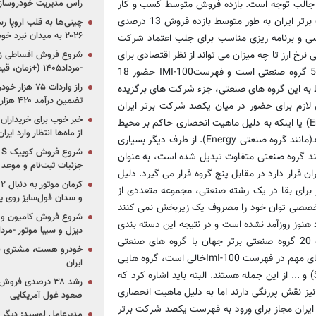
راس مدیریت خودروساز
فهرست یکصد شرکت برتر ایران و فهرست فورچون500 نیز جالب توجه است. بازده فروش متوسط کسب و کار
500 شرکت بزرگ جهان حدود 6.9 درصد بوده در حالیکه یکصد شرکت برتر ایران به طور متوسط بازده فروش 13 درصدی
چینی‌ها به قلب اروپا ر
۲۰۲۶ به میدان نبرد خودروسازان جهان تبدیل می‌شود
 و برنامه ریزی مناسب برای جلب اعتماد شرکت
رخ ارز تا چه میزان می تواند از نظر اقتصادی برای
-مرداد۱۴۰۵ (+زمان، قیمت و شرایط فروش)
آنها جذاب باشد. براساس این گزارش، فهرست Fortune-500 دارای 51 گروه صنعتی است و فهرستIMI-100 حضور 18
ط به این گروه های صنعتی، جزء شرکت های برگزیده
تضمین درآمد ۴۲۰ هزار میلیاردی دولت؟
ن لازم برای حضور در میان یکصد شرکت برتر ایران
خبر خوب برای خریداران
برخوردار نیستند(مانند گروه های صنعتی سرگرمی و بازی(Entertainment) یا اینکه به دلیل ماهیت انحصاری حاکم بر محیط
از ماه‌ها انتظار وارد ایر
این گروه های صنعتی، در طرح یکصد شرکت برتر ایران منظور نمی شوند(مانند گروه صنعتی Energy). از طرف دیگر بسیاری
رست فورچون500 در یک صنعت به چند گروه صنعتی متفاوت تبدیل شده است، به عنوان
جزئیات ثبت‌نام و موعد
قرار دارد در مقابل پنج گروه قرار می گیرد. دلیل
ور برای بقا در یک رشته صنعتی، مجموعه متعددی از
و سدان فول‌سایز روی پلتف
و تخصصی توان خود را مصروف یک زیربخش نمی کنند
شروع فروش کامیون و ک
 هنوز روزآمد نشده است و در نتیجه این دسته بندی
دیزل و سیبا موتور -مرداد۱۴۰۵ (+قیمت و شرای
های تفصیلی را نمی تواند به روز ارائه دهد. بنابراین گزارش، مقایسه 20 گروه صنعتی برتر جهان با گروه های صنعتی
خودرو هست، مشتری نیس
فهرست یکصد شرکت برتر ایران نشان می دهد که جای برخی از گروه های مهم در فهرست ImI-100خالی است، گروه هایی
ایران
نظیر تاسیسات(Utilities)، خرده فروشان تخصصی(Specialty Retailers) و ... از این جمله هستند. البته باید اشاره کرد که
رشد ۳۸ درصدی فر
یز نقش پررنگی دارند اما به دلیل ماهیت انحصاری
صعود غول آمریکایی
ایران مجاز برای ورود به فهرست یکصد شرکت برتر
مدیرعامل لوسید: دیگر ر