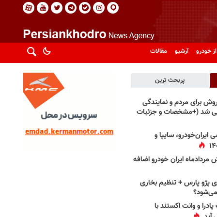
از خودرو
آرشیو
مقالات
پربحث ترین
فروش برای مردم و نمایندگی
فی شد (+مشخصات و جزئیات
 ایران‌خودرو، سایپا و
 مردادماه ایران خودرو اضافه
 پژو پارس + تنظیم بخاری
می‌شود؟
پادرا و وانت اکستند با
 آید