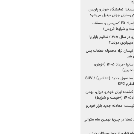
ی
سیدند؛ نمایشگاه خودرو پاریس
شروع فروش اقساطی زامیاد EX کمپرسی و مسقف
راز واردات ۷۵ هزار خودرو در سال ۱۴۰۵؛ تنظیم بازار یا
 نیسان ترا؛ محموله قطعات پس
ان شد
شروع فروش کوییک S سایپا -مرداد ۱۴۰۵ (+زمان،
 تحویل)
کرمان موتور به دنبال ۲ محصول جدید (+عکس) / SUV
رم KP2
شنده ایران خودرو دیزل، بهمن
ط)
ت؛ معادله جدید بازار خودرو
وش تسلا در چین؛ نهمین ماه متوالی
اه فراری از خودروسازان چینی