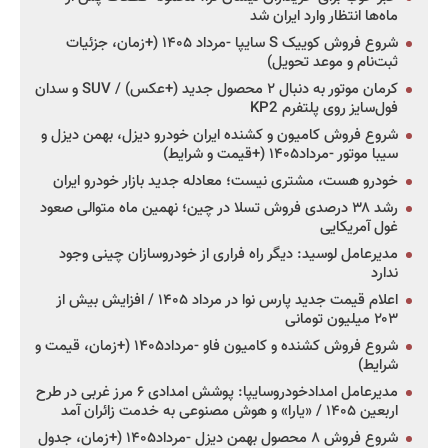
ماه‌ها انتظار وارد ایران شد
شروع فروش کوییک S سایپا -مرداد ۱۴۰۵ (+زمان، جزئیات
ثبت‌نام و موعد تحویل)
کرمان موتور به دنبال ۲ محصول جدید (+عکس) / SUV و سدان
فول‌سایز روی پلتفرم KP2
شروع فروش کامیون و کشنده ایران خودرو دیزل، بهمن دیزل و
سیبا موتور -مرداد۱۴۰۵ (+قیمت و شرایط)
خودرو هست، مشتری نیست؛ معادله جدید بازار خودرو ایران
رشد ۳۸ درصدی فروش تسلا در چین؛ نهمین ماه متوالی صعود
غول آمریکایی
مدیرعامل لوسید: دیگر راه فراری از خودروسازان چینی وجود
ندارد
اعلام قیمت جدید پارس نوا در مرداد ۱۴۰۵ / افزایش بیش از
۲۰۳ میلیون تومانی
شروع فروش کشنده و کامیون فاو -مرداد۱۴۰۵ (+زمان، قیمت و
شرایط)
مدیرعامل امدادخودروسایپا: پوشش امدادی ۶ مرز غربی در طرح
اربعین ۱۴۰۵ / «یارا» و هوش مصنوعی به خدمت زائران آمد
شروع فروش ۸ محصول بهمن دیزل -مرداد۱۴۰۵ (+زمان، جدول