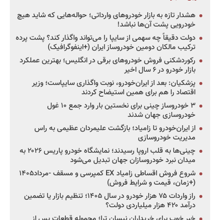
هشدار تازه به بازار خودروهای وارداتی؛ حواله‌هایی که شاید هیچ
خودرویی پشت آن‌ها نباشد!
دولت دقیقاً چه سهمی از سایپا را می‌تواند واگذار کند؟ پشت پرده
ترکیب مالکان دومین خودروساز ایران (+اینفوگرافیک)
رکوردشکنی فروش خودروهای برقی در انگلیس؛ بهترین عملکرد
بازار خودرو در ۶ سال اخیر
پزشکیان: بعد از ایران‌خودرو، نوبت واگذاری سایپاست؛ وزیر
اقتصاد را هم برای همین استیضاح کردند
۳ خودروساز چینی برای نخستین بار وارد جمع ۱۰ غول
خودروسازی جهان شدند
از ایران‌خودرو تا زامیاد؛ بازگشت علیمردان عظیمی به راس
مدیریت خودروسازی
چینی‌ها به قلب اروپا رسیدند؛ نمایشگاه خودرو پاریس ۲۰۲۶ به
میدان نبرد خودروسازان جهان تبدیل می‌شود
شروع فروش اقساطی زامیاد EX کمپرسی و مسقف -مرداد۱۴۰۵
(+زمان، قیمت و شرایط فروش)
راز واردات ۷۵ هزار خودرو در سال ۱۴۰۵؛ تنظیم بازار یا تضمین
درآمد ۴۲۰ هزار میلیاردی دولت؟
خبر خوب برای خریداران نیسان ترا؛ محموله قطعات پس از