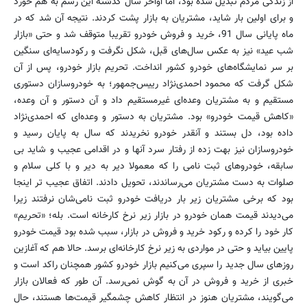
از زندگی مردم تبدیل شده بود، اما اواخر سال گذشته این رسم به هم خورد
و برای اولین بار شاید، مشتریان به بازار پشت کردند. نتیجه آن شد که در
ماه پایانی سال 91، خرید و فروش خودرو تقریبا متوقف شد و حتی «بازار
شب عید» نیز به عکس سال‌های قبل، شکل نگرفت و رکودسایه‌ای سنگین
بر سر نمایشگاه‌های خودرو کشور انداخت. تحریم بازار خودرو، پس از آن
شکل گرفت که محمود احمدی‌نژاد رییس‌جمهور؛ به خودروسازان دستوری
مستقیم و به مشتریان وعده‌ای غیرمستقیم داد و آن دستور و آن وعده،
«کاهش قیمت خودرو» بود. مشتریان به دستور و وعده‌ای که احمدی‌نژاد
داده بود، دل بستند و آنقدر خودرو نخریدند که سال به پایان رسید و
خودروسازان نیز بهت زده از رفتار سرد آنها و در اقدامی عجیب و شاید بی
سابقه، خودروهای ثبت نامی را که معمولا دیر به دیر و با کلی سلام و
صلوات به دست مشتریان می‌رساندند، تحویل دادند. اتفاق عجیب تر اینجا
بود که برخی مشتریان زیر بار دریافت خودرو ثبت نامی‌شان نرفتند زیرا
می‌دیدند قیمت همان خودرو در بازار زیر نرخ کارخانه است. بله؛ «تحریم»
کار خود را کرده و رکود خرید و فروش در بازار، سبب شده بود قیمت خودرو
پایین بیاید و حتی در مواردی به زیر نرخ کارخانه‌ای برسد. حالا هم که آغازین
روزهای سال جدید را سپری می‌کنیم بازار خودرو کشور همچنان راکد است و
خبری از خرید و فروش در آن به گوش نمی‌رسد. آن طور که فعالان بازار
می‌گویند، مشتریان هنوز در انتظار کاهش چشمگیر قیمت‌ها هستند، حال