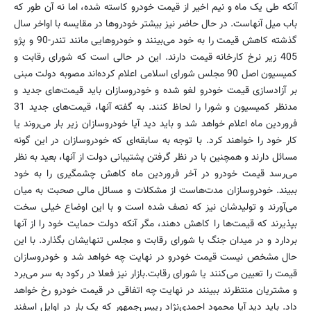
آنکه طی یک ماه و نیم اخیر از قیمت خودرو کاسته شده، اما نه آن طور که
باب میل آنهاست. در حال حاضر نیز بیشتر خودروها در مقایسه با اواخر سال
گذشته کاهش قیمت را به خود می‌بینند و خودروهایی مانند تندر-90 و پژو
405 زیر نرخ کارخانه قیمت دارند. این در حالی است که شورای رقابت و
کمیسیون اصل 90 مجلس شورای اسلامی اعلام کرده‌اند مصوبه دولت مبنی
بر آزادسازی قیمت خودرو لغو شده و خودروسازان باید قیمت‌های جدید و
مدنظر کمیسیون و شورا را لحاظ کنند. به گفته آنها، قیمت‌های جدید 31
فروردین ماه اعلام خواهد شد و باید دید آیا خودروسازان زیر بار می‌روند یا
کار خود را خواهند کرد. با توجه به سابقه‌ای که خودروسازان در این گونه
مسائل دارند و همچنین با در نظر گرفتن پشتیبانی دولت از آنها، بعید به نظر
می‌رسد قیمت خودرو در آخر فروردین ماه کاهش چشمگیری را به خود
ببیند. خودروسازان مدت‌هاست از مشکلات و مسائل مالی صحبت به میان
می‌آورند و تولیدشان نیز که نصف شده است و با این اوضاع خیلی سخت
بپذیرند که قیمت‌ها را کاهش دهند، مگر آنکه دولت حمایت خود را از آنها
بردارد و در میدان جنگ با شورای رقابت و مجلس تنهایشان بگذارد. با این
حال مشخص نیست قیمت خودرو در نهایت چه خواهد شد و خودروسازان
قیمت را تعیین می‌کنند یا شورای رقابت.بازار نیز فعلا در رکود به سر می‌برد
و مشتریان منتظرند ببینند در نهایت چه اتفاقی در قیمت خودرو رخ خواهد
داد. باید دید آیا محمود احمدی‌نژاد رییس‌جمهور که یک بار در اوایل اسفند