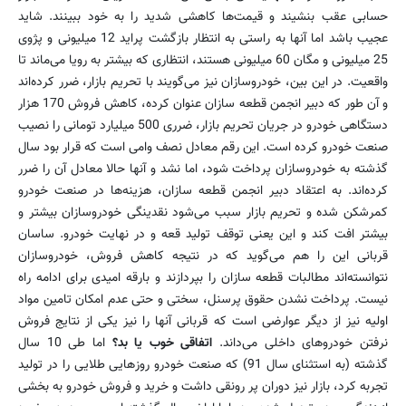
حسابی عقب بنشیند و قیمت‌ها کاهشی شدید را به خود ببینند. شاید
عجیب باشد اما آنها به راستی به انتظار بازگشت پراید 12 میلیونی و پژوی
25 میلیونی و مگان 60 میلیونی هستند، انتظاری که بیشتر به رویا می‌ماند تا
واقعیت. در این بین، خودروسازان نیز می‌گویند با تحریم بازار، ضرر کرده‌اند
و آن طور که دبیر انجمن قطعه سازان عنوان کرده، کاهش فروش 170 هزار
دستگاهی خودرو در جریان تحریم بازار، ضرری 500 میلیارد تومانی را نصیب
صنعت خودرو کرده است. این رقم معادل نصف وامی است که قرار بود سال
گذشته به خودروسازان پرداخت شود، اما نشد و آنها حالا معادل آن را ضرر
کرده‌اند. به اعتقاد دبیر انجمن قطعه سازان، هزینه‌ها در صنعت خودرو
کمرشکن شده و تحریم بازار سبب می‌شود نقدینگی خودروسازان بیشتر و
بیشتر افت کند و این یعنی توقف تولید قعه و در نهایت خودرو. ساسان
قربانی این را هم می‌گوید که در نتیجه کاهش فروش، خودروسازان
نتوانسته‌اند مطالبات قطعه سازان را بپردازند و بارقه امیدی برای ادامه راه
نیست. پرداخت نشدن حقوق پرسنل، سختی و حتی عدم امکان تامین مواد
اولیه نیز از دیگر عوارضی است که قربانی آنها را نیز یکی از نتایج فروش
نرفتن خودروهای داخلی می‌داند.
اتفاقی خوب یا بد؟
اما طی 10 سال
گذشته (به استثنای سال 91) که صنعت خودرو روزهایی طلایی را در تولید
تجربه کرد، بازار نیز دوران پر رونقی داشت و خرید و فروش خودرو به بخشی