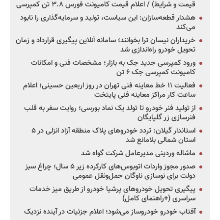
قیمت و شرایط) / اعلام قیمت کامیونت فورس ۳.۸ تن کمپرسی
هشدار قطعه‌سازان: این سیاست، تولید و سرمایه‌گذاری را نابود
می‌کند
خریداران نیسان ترا بخوانند؛ سامانه آنلاین پیگیری قرارداد و زمان
تحویل خودرو راه‌اندازی شد
ورود کمپرسی جدید جک به بازار؛ مشخصات فنی و امکانات
کامیونت کمپرسی جک ۶ تن
فعالیت ۱۱ خط معاینه فنی تهران در روز اربعین حسینی؛ اعلام
ساعت کار مراکز معاینه فنی پایتخت
از تولید فنر خودرو تا تولد یک نماد بورسی؛ روایت سفر به قلب
فنرسازی زر گلپایگان
استاندار گیلان: تردد خودروهای پلاک منطقه آزاد انزلی در ۵
استان شمالی بلامانع شد
ماشاله وردینی مدیرعامل شرکت گواه شد
صدور مجوز واردات اتوبوس‌های کارکرده زیر ۵ سال؛ چراغ سبز
دولت برای نوسازی ناوگان حمل‌ونقل عمومی
پیگیری تحویل خودروهای پرشیا خودرو از طریق میز خدمات
سراسری (+راهنمای کامل)
آفتاب خودرو خودروساز می‌شود؛ اعلام جزئیات در آینده نزدیک