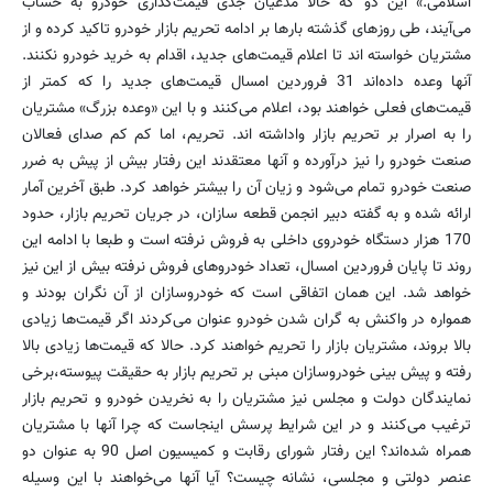
اسلامی.» این دو که حالا مدعیان جدی قیمت‌گذاری خودرو به حساب
می‌آیند، طی روزهای گذشته بارها بر ادامه تحریم بازار خودرو تاکید کرده و از
مشتریان خواسته اند تا اعلام قیمت‌های جدید، اقدام به خرید خودرو نکنند.
آنها وعده داده‌اند 31 فروردین امسال قیمت‌های جدید را که کمتر از
قیمت‌های فعلی خواهند بود، اعلام می‌کنند و با این «وعده بزرگ» مشتریان
را به اصرار بر تحریم بازار واداشته اند. تحریم، اما کم کم صدای فعالان
صنعت خودرو را نیز درآورده و آنها معتقدند این رفتار بیش از پیش به ضرر
صنعت خودرو تمام می‌شود و زیان آن را بیشتر خواهد کرد. طبق آخرین آمار
ارائه شده و به گفته دبیر انجمن قطعه سازان، در جریان تحریم بازار، حدود
170 هزار دستگاه خودروی داخلی به فروش نرفته است و طبعا با ادامه این
روند تا پایان فروردین امسال، تعداد خودروهای فروش نرفته بیش از این نیز
خواهد شد. این همان اتفاقی است که خودروسازان از آن نگران بودند و
همواره در واکنش به گران شدن خودرو عنوان می‌کردند اگر قیمت‌ها زیادی
بالا بروند، مشتریان بازار را تحریم خواهند کرد. حالا که قیمت‌ها زیادی بالا
رفته و پیش بینی خودروسازان مبنی بر تحریم بازار به حقیقت پیوسته،برخی
نمایندگان دولت و مجلس نیز مشتریان را به نخریدن خودرو و تحریم بازار
ترغیب می‌کنند و در این شرایط پرسش اینجاست که چرا آنها با مشتریان
همراه شده‌اند؟ این رفتار شورای رقابت و کمیسیون اصل 90 به عنوان دو
عنصر دولتی و مجلسی، نشانه چیست؟ آیا آنها می‌خواهند با این وسیله