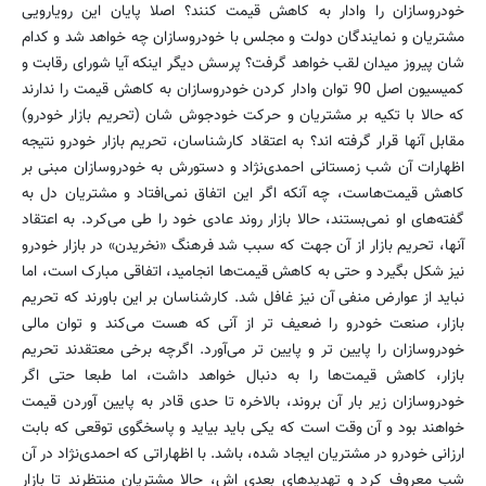
خودروسازان را وادار به کاهش قیمت کنند؟ اصلا پایان این رویارویی
مشتریان و نمایندگان دولت و مجلس با خودروسازان چه خواهد شد و کدام
شان پیروز میدان لقب خواهد گرفت؟ پرسش دیگر اینکه آیا شورای رقابت و
کمیسیون اصل 90 توان وادار کردن خودروسازان به کاهش قیمت را ندارند
که حالا با تکیه بر مشتریان و حرکت خودجوش شان (تحریم بازار خودرو)
مقابل آنها قرار گرفته اند؟ به اعتقاد کارشناسان، تحریم بازار خودرو نتیجه
اظهارات آن شب زمستانی احمدی‌نژاد و دستورش به خودروسازان مبنی بر
کاهش قیمت‌هاست، چه آنکه اگر این اتفاق نمی‌افتاد و مشتریان دل به
گفته‌های او نمی‌بستند، حالا بازار روند عادی خود را طی می‌کرد. به اعتقاد
آنها، تحریم بازار از آن جهت که سبب شد فرهنگ «نخریدن» در بازار خودرو
نیز شکل بگیرد و حتی به کاهش قیمت‌ها انجامید، اتفاقی مبارک است، اما
نباید از عوارض منفی آن نیز غافل شد. کارشناسان بر این باورند که تحریم
بازار، صنعت خودرو را ضعیف تر از آنی که هست می‌کند و توان مالی
خودروسازان را پایین تر و پایین تر می‌آورد. اگرچه برخی معتقدند تحریم
بازار، کاهش قیمت‌ها را به دنبال خواهد داشت، اما طبعا حتی اگر
خودروسازان زیر بار آن بروند، بالاخره تا حدی قادر به پایین آوردن قیمت
خواهند بود و آن وقت است که یکی باید بیاید و پاسخگوی توقعی که بابت
ارزانی خودرو در مشتریان ایجاد شده، باشد. با اظهاراتی که احمدی‌نژاد در آن
شب معروف کرد و تهدیدهای بعدی اش، حالا مشتریان منتظرند تا بازار