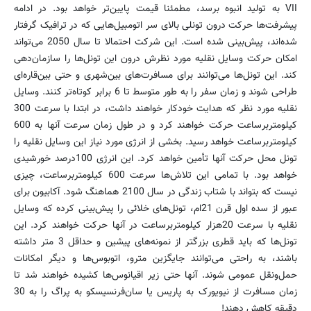
VII به تولید انبوه برسد، مطمئنا قیمت پایین‌تر خواهد بود. در ادامه
پیشرفت‌ها حرکت درون تونلی بالای سر اتومبیل‌هایی که در ترافیک گرفتار
شده‌اند، پیش‌بینی شده است. این شرکت احتمالا تا سال 2050 می‌تواند
امکان حرکت وسایل نقلیه مورد نظرش درون این تونل‌‌ها را سازمان‌دهی
کند. این تونل‌ها می‌توانند برای مسافرت‌های بین‌شهری و حتی بین‌قاره‌ای
طراحی شوند و زمان سفر را به طور متوسط تا 6 برابر کوتاه‌تر کنند. وسایل
نقلیه مورد نظر که هدایت خودکار خواهند داشت، در ابتدا با سرعت 300
کیلومتربرساعت حرکت خواهند کرد و در طول زمان سرعت آنها به 600
کیلومتربرساعت خواهد رسید. بخشی از انرژی مورد نیاز این وسایل نقلیه را
تونل محل حرکت آنها تأمین خواهد کرد. این انرژی 100درصد خورشیدی
خواهد بود. با تمامی این تلاش‌ها سرعت 600 کیلومتربرساعت، چیزی
نیست که بتواند با شتاب زندگی در سال 2100 هماهنگ شود. آکابیون برای
عبور از سده اول قرن 21ام، تونل‌های خلائی را پیش‌بینی کرده که وسایل
نقلیه با سرعت 20هزار کیلومتربرساعت در آنها حرکت خواهند کرد. این
تونل‌ها که باید قطری بزرگتر از نمونه‌های پیشین و حداقل 3 متر داشته
باشند، به راحتی می‌توانند جایگزین مترو، اتوبوس‌ها و دیگر امکانات
حمل‌ونقل عمومی شوند. آنها حتی زیر اقیانوس‌ها کشیده خواهند شد تا
زمان مسافرت از نیویورک به پاریس یا سان‌فرنسیسکو به پراگ را به 30
دقیقه کاهش دهند!