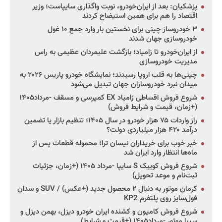
پزشکیان: بعد از ایران‌خودرو، نوبت واگذاری سایپاست؛ وزیر
اقتصاد را هم برای همین استیضاح کردند
۳ خودروساز چینی برای نخستین بار وارد جمع ۱۰ غول
خودروسازی جهان شدند
از ایران‌خودرو تا زامیاد؛ بازگشت علیمردان عظیمی به راس
مدیریت خودروسازی
چینی‌ها به قلب اروپا رسیدند؛ نمایشگاه خودرو پاریس ۲۰۲۶ به
میدان نبرد خودروسازان جهان تبدیل می‌شود
شروع فروش اقساطی زامیاد EX کمپرسی و مسقف -مرداد۱۴۰۵
(+زمان، قیمت و شرایط فروش)
راز واردات ۷۵ هزار خودرو در سال ۱۴۰۵؛ تنظیم بازار یا تضمین
درآمد ۴۲۰ هزار میلیاردی دولت؟
خبر خوب برای خریداران نیسان ترا؛ محموله قطعات پس از
ماه‌ها انتظار وارد ایران شد
شروع فروش کوییک S سایپا -مرداد ۱۴۰۵ (+زمان، جزئیات
ثبت‌نام و موعد تحویل)
کرمان موتور به دنبال ۲ محصول جدید (+عکس) / SUV و سدان
فول‌سایز روی پلتفرم KP2
شروع فروش کامیون و کشنده ایران خودرو دیزل، بهمن دیزل و
سیبا موتور -مرداد۱۴۰۵ (+قیمت و شرایط)