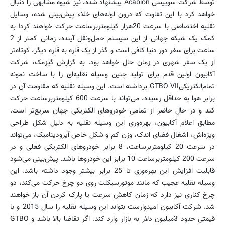
توسط شرکت سوییسی Acabion پیشنهاد شده، نیز شیوه مشابهی را دنبال
خواهد کرد با این تفاوت که درون لوله‌های خلاء پیش‌بینی شده، وسایل
نقلیه اختصاصی با سرعت 20هزار کیلومتربرساعت حرکت خواهند کرد! به
کمک یک شبکه جهانی از این سیستم حمل‌و‌نقل آینده، زمانی کمتر از 2
ساعت برای سفر دور دنیا کافی است و گذر از یک قاره به قاره دیگر، کوتاه‌تر
از یک سفر شهری در زمان حال خواهد بود. به گزارش گیزمک، شرکت
آکابیون اولین قدم برای تولید چنین وسیله نقلیه‌ای را با ساخت نمونه
تمام‌الکتریکیGTBO VII برداشته است. این وسیله نقلیه که مقاومت آن در
برابر هوا به حداقل رسیده، می‌تواند با سرعت 600 کیلومتربرساعت حرکت
کند و در حال حاضر از تمامی خودروهای الکتریکی جهان سریع‌تر است.
مطابق اعلام آکابیون، بهره‌وری این وسیله نقلیه به دلیل شکل طراحی
ویژه‌اش، اشغال فضای اندک، وزن کم و شکل خاص آیرودینامیک، می‌تواند
در سرعت 20 کیلومتربرساعت، 8 برابر خودروهای الکتریکی فعلی و در
سرعت 200 کیلومتربرساعت 10 برابر این خودروها باشد. پیش‌بینی می‌شود
قابلیت افزایش این بهره‌وری تا 25 برابر بیشتر وجود داشته باشد. این
وسیله نقلیه عجیب که مانند موتورسیکلت روی دو چرخ حرکت می‌کند، دو
چرخ کناری نیز دارد که زمان کاهش سرعت یا پارک کردن آن باز خواهند
شد. شرکت آکابیون امیدوارست بتواند این وسیله نقلیه را سال 2015 و با
قیمتی حدود 3میلیون دلار به بازار وارد کند. اگر تقاضا بالا باشد و GTBO