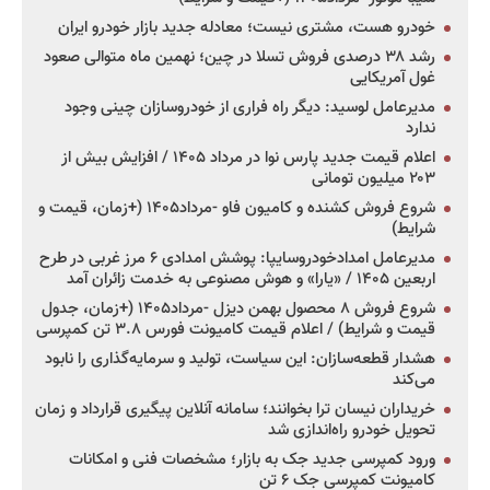
خودرو هست، مشتری نیست؛ معادله جدید بازار خودرو ایران
رشد ۳۸ درصدی فروش تسلا در چین؛ نهمین ماه متوالی صعود
غول آمریکایی
مدیرعامل لوسید: دیگر راه فراری از خودروسازان چینی وجود
ندارد
اعلام قیمت جدید پارس نوا در مرداد ۱۴۰۵ / افزایش بیش از
۲۰۳ میلیون تومانی
شروع فروش کشنده و کامیون فاو -مرداد۱۴۰۵ (+زمان، قیمت و
شرایط)
مدیرعامل امدادخودروسایپا: پوشش امدادی ۶ مرز غربی در طرح
اربعین ۱۴۰۵ / «یارا» و هوش مصنوعی به خدمت زائران آمد
شروع فروش ۸ محصول بهمن دیزل -مرداد۱۴۰۵ (+زمان، جدول
قیمت و شرایط) / اعلام قیمت کامیونت فورس ۳.۸ تن کمپرسی
هشدار قطعه‌سازان: این سیاست، تولید و سرمایه‌گذاری را نابود
می‌کند
خریداران نیسان ترا بخوانند؛ سامانه آنلاین پیگیری قرارداد و زمان
تحویل خودرو راه‌اندازی شد
ورود کمپرسی جدید جک به بازار؛ مشخصات فنی و امکانات
کامیونت کمپرسی جک ۶ تن