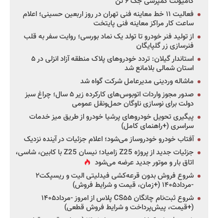
کامیونت کمپرسی جک ۶ تن
فعالیت ۱۱ خط معاینه فنی تهران در روز اربعین حسینی؛ اعلام
ساعت کار مراکز معاینه فنی پایتخت
از تولید فنر خودرو تا تولد یک نماد بورسی؛ روایت سفر به قلب
فنرسازی زر گلپایگان
استاندار گیلان: تردد خودروهای پلاک منطقه آزاد انزلی در ۵
استان شمالی بلامانع شد
ماشاله وردینی مدیرعامل شرکت گواه شد
صدور مجوز واردات اتوبوس‌های کارکرده زیر ۵ سال؛ چراغ سبز
دولت برای نوسازی ناوگان حمل‌ونقل عمومی
پیگیری تحویل خودروهای پرشیا خودرو از طریق میز خدمات
سراسری (+راهنمای کامل)
آفتاب خودرو خودروساز می‌شود؛ اعلام جزئیات در آینده نزدیک
جزئیات جدید از پروژه Z25 زامیاد؛ نیسان Z25 با کابین، شاسی،
اتاق بار و موتور جدید عرضه می‌شود
شروع فروش بدون قرعه‌کشی فیدلیتی الیت و ریسپکت۲
-مرداد۱۴۰۵ (+زمان، قیمت و شرایط فروش)
شروع ثبت‌نام چانگان CS۵۵ پلاس از امروز -مرداد۱۴۰۵
(+قیمت، پیش‌پرداخت و شرایط فروش قطعی)