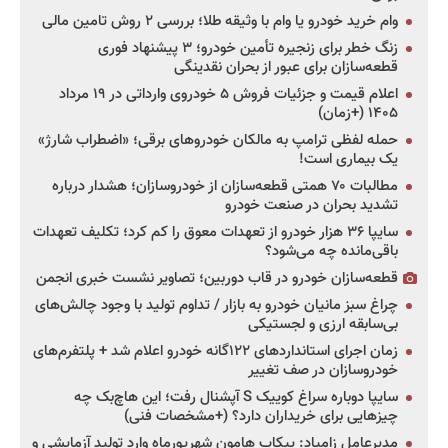
وام خرید خودرو یا وام با وثیقه طلا؛ بررسی ۲ روش تامین مالی
زنگ خطر برای زنجیره تأمین خودرو؛ ۳ پیشنهاد فوری
قطعه‌سازان برای عبور از بحران نقدینگی
اعلام قیمت و جزئیات فروش ۵ خودروی وارداتی در ۱۹ مرداد
۱۴۰۵ (+زمان)
حمله لفظی ترامپ به مالکان خودروهای برقی؛ «اضطراب شارژ»
یک بیماری است!
مطالبات ۷۰ همتی قطعه‌سازان از خودروسازان؛ هشدار درباره
تشدید بحران در صنعت خودرو
سایپا ۳۶ هزار خودرو از تعهدات معوق را کم کرد؛ تکلیف تعهدات
باقی‌مانده چه می‌شود؟
قطعه‌سازان خودرو در قاب دوربین؛ تصاویر نشست خبری انجمن
چراغ سبز مانیان خودرو به بازار / تداوم تولید با وجود چالش‌های
بی‌سابقه ارزی و لجستیکی
زمان اجرای استانداردهای ۱۲۲گانه خودرو اعلام شد + پلتفرم‌های
خودروسازان در صف تغییر
سایپا دوباره سراغ کوییک S آپشنال رفت؛ این هاچ‌بک چه
چیزهایی برای خریداران دارد؟ (+مشخصات فنی)
مدیرعامل زامیاد: پیکاپ هامون شهریورماه وارد تولید آزمایشی و