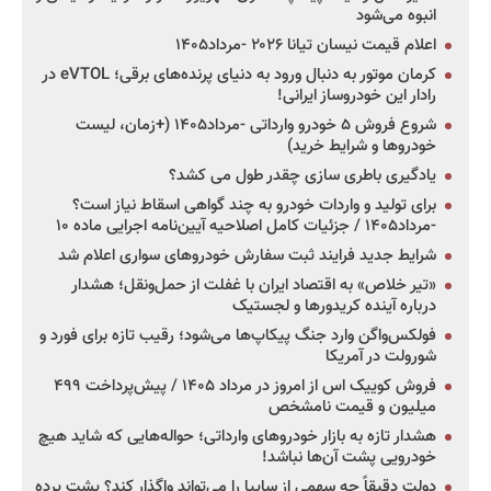
انبوه می‌شود
اعلام قیمت نیسان تیانا ۲۰۲۶ -مرداد۱۴۰۵
کرمان موتور به دنبال ورود به دنیای پرنده‌های برقی؛ eVTOL در
رادار این خودروساز ایرانی!
شروع فروش ۵ خودرو وارداتی -مرداد۱۴۰۵ (+زمان، لیست
خودروها و شرایط خرید)
یادگیری باطری سازی چقدر طول می کشد؟
برای تولید و واردات خودرو به چند گواهی اسقاط نیاز است؟
-مرداد۱۴۰۵ / جزئیات کامل اصلاحیه آیین‌نامه اجرایی ماده ۱۰
شرایط جدید فرایند ثبت سفارش خودروهای سواری اعلام شد
«تیر خلاص» به اقتصاد ایران با غفلت از حمل‌ونقل؛ هشدار
درباره آینده کریدورها و لجستیک
فولکس‌واگن وارد جنگ پیکاپ‌ها می‌شود؛ رقیب تازه برای فورد و
شورولت در آمریکا
فروش کوییک اس از امروز در مرداد ۱۴۰۵ / پیش‌پرداخت ۴۹۹
میلیون و قیمت نامشخص
هشدار تازه به بازار خودروهای وارداتی؛ حواله‌هایی که شاید هیچ
خودرویی پشت آن‌ها نباشد!
دولت دقیقاً چه سهمی از سایپا را می‌تواند واگذار کند؟ پشت پرده