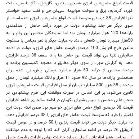
قیمت انواع حامل‌های انرژی همچون بنزین، گازوئیل، گاز طبیعی، نفت
کوره، گازمایع، برق و سوخت هواپیما، سی.ان.جی و نفت سفید خواستار
تنها افزایش 38 درصدی متوسط قیمت انواع حامل‌های انرژی شده است. از
سوی دیگر هر چند پیشنهاد دولت در مورد درآمد حاصل از هدفمندی
یارانه‌ها 120 هزار میلیارد تومان بود اما نمایندگان مجلس این رقم را به
50هزار میلیارد تومان کاهش دادند به عبارت دیگر با نظر مجلس با مسکوت
ماندن طرح افزایش 100 درصدی قیمت حامل های انرژی، دولت در ادامه
سالجاری تنها می تواند قیمت این حامل ها را تا سقف 38 درصد افزایش
دهد. به گزارش مهر، از سوی دیگر مطابق با مصوبه کمیسیون برنامه و
بودجه مجلس از درآمد 50 هزار میلیارد تومانی پیش‌بینی شده برای
هدفمندی یارانه‌ها در سال 92 حدود 11 هزار و 200 میلیارد تومان از محل
بودجه و 38 هزار 800 میلیارد تومان از محل افزایش قیمت‌ حامل‌های انرژی
تامین می‌شود. بر این اساس در صورت موافقت این طرح پیشنهادی در
صحن علنی مجلس و سپس شورای نگهبان در ادامه سالجاری شاهد افزایش
قیمت 38 درصدی انواع حامل های انرژی خواهیم بود ضمن انکه دولت این
اختیار را دارد که متوسط قیمت حامل های انرژی را 38 درصد افزایش دهد.
به عبارت دیگر دولت می تواند قیمت بنزین را 50 درصد و در عوض قیمت
گازوئیل 26 درصد در ادامه سالجاری گران کند که با توجه به عدم موافقت
کل مجلس هنوز اطلاعاتی کاملی درباره جزئیات نهایی افزایش قیمت حامل