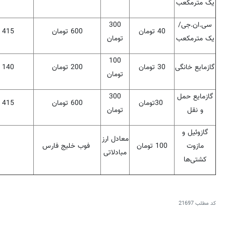
یک مترمکعب
سی.ان.جی/
300
40
تومان
600
تومان
415
یک مترمکعب
تومان
100
گازمایع خانگی
30
تومان
200
تومان
140
تومان
گازمایع حمل
300
30
تومان
600
تومان
415
و نقل
تومان
گازوئیل و
معادل ارز
مازوت
100
تومان
فوب خلیج فارس
-
مبادلاتی
کشتی‌ها
کد مطلب
21697