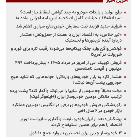
آخرین اخبار
برای تولید و واردات خودرو به چند گواهی اسقاط نیاز است؟
-مرداد۱۴۰۵ / جزئیات کامل اصلاحیه آیین‌نامه اجرایی ماده ۱۰
شرایط جدید فرایند ثبت سفارش خودروهای سواری اعلام شد
«تیر خلاص» به اقتصاد ایران با غفلت از حمل‌ونقل؛ هشدار
درباره آینده کریدورها و لجستیک
فولکس‌واگن وارد جنگ پیکاپ‌ها می‌شود؛ رقیب تازه برای فورد و
شورولت در آمریکا
فروش کوییک اس از امروز در مرداد ۱۴۰۵ / پیش‌پرداخت ۴۹۹
میلیون و قیمت نامشخص
هشدار تازه به بازار خودروهای وارداتی؛ حواله‌هایی که شاید هیچ
خودرویی پشت آن‌ها نباشد!
دولت دقیقاً چه سهمی از سایپا را می‌تواند واگذار کند؟ پشت پرده
ترکیب مالکان دومین خودروساز ایران (+اینفوگرافیک)
رکوردشکنی فروش خودروهای برقی در انگلیس؛ بهترین عملکرد
بازار خودرو در ۶ سال اخیر
پزشکیان: بعد از ایران‌خودرو، نوبت واگذاری سایپاست؛ وزیر
اقتصاد را هم برای همین استیضاح کردند
۳ خودروساز چینی برای نخستین بار وارد جمع ۱۰ غول