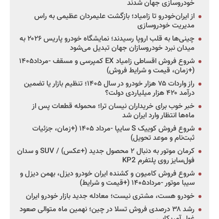
خودروسازی جهان شدند
از ایران‌خودرو تا زامیاد؛ بازگشت علیمردان عظیمی به راس
مدیریت خودروسازی
چینی‌ها به قلب اروپا رسیدند؛ نمایشگاه خودرو پاریس ۲۰۲۶ به
میدان نبرد خودروسازان جهان تبدیل می‌شود
شروع فروش اقساطی زامیاد EX کمپرسی و مسقف -مرداد۱۴۰۵
(+زمان، قیمت و شرایط فروش)
راز واردات ۷۵ هزار خودرو در سال ۱۴۰۵؛ تنظیم بازار یا تضمین
درآمد ۴۲۰ هزار میلیاردی دولت؟
خبر خوب برای خریداران نیسان ترا؛ محموله قطعات پس از
ماه‌ها انتظار وارد ایران شد
شروع فروش کوییک S سایپا -مرداد ۱۴۰۵ (+زمان، جزئیات
ثبت‌نام و موعد تحویل)
کرمان موتور به دنبال ۲ محصول جدید (+عکس) / SUV و سدان
فول‌سایز روی پلتفرم KP2
شروع فروش کامیون و کشنده ایران خودرو دیزل، بهمن دیزل و
سیبا موتور -مرداد۱۴۰۵ (+قیمت و شرایط)
خودرو هست، مشتری نیست؛ معادله جدید بازار خودرو ایران
رشد ۳۸ درصدی فروش تسلا در چین؛ نهمین ماه متوالی صعود
غول آمریکایی