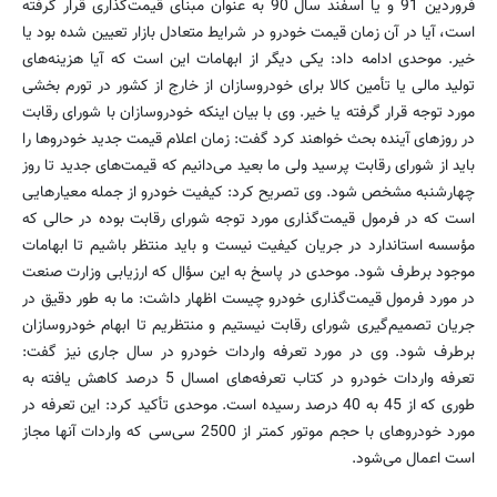
فروردین 91 و یا اسفند سال 90 به عنوان مبنای قیمت‌گذاری قرار گرفته
است، آیا در آن زمان قیمت خودرو در شرایط متعادل بازار تعیین شده بود یا
خیر. موحدی ادامه داد: یکی دیگر از ابهامات این است که آیا هزینه‌های
تولید مالی یا تأمین کالا برای خودروسازان از خارج از کشور در تورم بخشی
مورد توجه قرار گرفته یا خیر. وی با بیان اینکه خودروسازان با شورای رقابت
در روزهای آینده بحث خواهند کرد گفت: زمان اعلام قیمت جدید خودروها را
باید از شورای رقابت پرسید ولی ما بعید می‌دانیم که قیمت‌های جدید تا روز
چهارشنبه مشخص شود. وی تصریح کرد: کیفیت خودرو از جمله معیارهایی
است که در فرمول قیمت‌گذاری مورد توجه شورای رقابت بوده در حالی که
مؤسسه استاندارد در جریان کیفیت نیست و باید منتظر باشیم تا ابهامات
موجود برطرف شود. موحدی در پاسخ به این سؤال که ارزیابی وزارت صنعت
در مورد فرمول قیمت‌گذاری خودرو چیست اظهار داشت: ما به طور دقیق در
جریان تصمیم‌گیری شورای رقابت نیستیم و منتظریم تا ابهام خودروسازان
برطرف شود. وی در مورد تعرفه واردات خودرو در سال جاری نیز گفت:
تعرفه واردات خودرو در کتاب تعرفه‌های امسال 5 درصد کاهش یافته به
طوری که از 45 به 40 درصد رسیده است. موحدی تأکید کرد: این تعرفه در
مورد خودروهای با حجم موتور کمتر از 2500 سی‌سی که واردات آنها مجاز
است اعمال می‌شود.