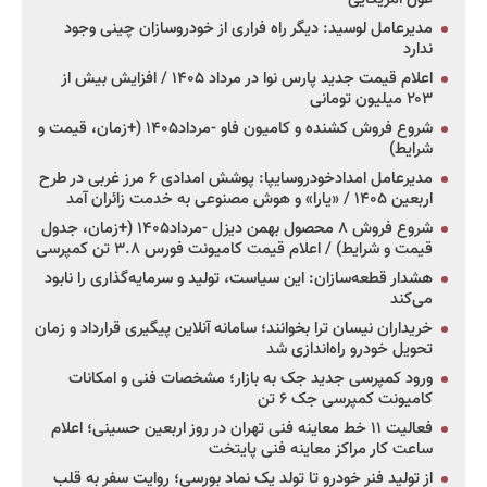
مدیرعامل لوسید: دیگر راه فراری از خودروسازان چینی وجود
ندارد
اعلام قیمت جدید پارس نوا در مرداد ۱۴۰۵ / افزایش بیش از
۲۰۳ میلیون تومانی
شروع فروش کشنده و کامیون فاو -مرداد۱۴۰۵ (+زمان، قیمت و
شرایط)
مدیرعامل امدادخودروسایپا: پوشش امدادی ۶ مرز غربی در طرح
اربعین ۱۴۰۵ / «یارا» و هوش مصنوعی به خدمت زائران آمد
شروع فروش ۸ محصول بهمن دیزل -مرداد۱۴۰۵ (+زمان، جدول
قیمت و شرایط) / اعلام قیمت کامیونت فورس ۳.۸ تن کمپرسی
هشدار قطعه‌سازان: این سیاست، تولید و سرمایه‌گذاری را نابود
می‌کند
خریداران نیسان ترا بخوانند؛ سامانه آنلاین پیگیری قرارداد و زمان
تحویل خودرو راه‌اندازی شد
ورود کمپرسی جدید جک به بازار؛ مشخصات فنی و امکانات
کامیونت کمپرسی جک ۶ تن
فعالیت ۱۱ خط معاینه فنی تهران در روز اربعین حسینی؛ اعلام
ساعت کار مراکز معاینه فنی پایتخت
از تولید فنر خودرو تا تولد یک نماد بورسی؛ روایت سفر به قلب