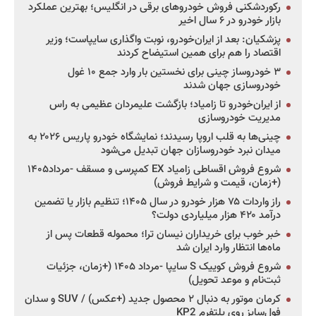
رکوردشکنی فروش خودروهای برقی در انگلیس؛ بهترین عملکرد
بازار خودرو در ۶ سال اخیر
پزشکیان: بعد از ایران‌خودرو، نوبت واگذاری سایپاست؛ وزیر
اقتصاد را هم برای همین استیضاح کردند
۳ خودروساز چینی برای نخستین بار وارد جمع ۱۰ غول
خودروسازی جهان شدند
از ایران‌خودرو تا زامیاد؛ بازگشت علیمردان عظیمی به راس
مدیریت خودروسازی
چینی‌ها به قلب اروپا رسیدند؛ نمایشگاه خودرو پاریس ۲۰۲۶ به
میدان نبرد خودروسازان جهان تبدیل می‌شود
شروع فروش اقساطی زامیاد EX کمپرسی و مسقف -مرداد۱۴۰۵
(+زمان، قیمت و شرایط فروش)
راز واردات ۷۵ هزار خودرو در سال ۱۴۰۵؛ تنظیم بازار یا تضمین
درآمد ۴۲۰ هزار میلیاردی دولت؟
خبر خوب برای خریداران نیسان ترا؛ محموله قطعات پس از
ماه‌ها انتظار وارد ایران شد
شروع فروش کوییک S سایپا -مرداد ۱۴۰۵ (+زمان، جزئیات
ثبت‌نام و موعد تحویل)
کرمان موتور به دنبال ۲ محصول جدید (+عکس) / SUV و سدان
فول‌سایز روی پلتفرم KP2