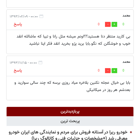
محمد
۰۰:۰۰ - ۱۳۹۳/۰۲/۰۹
پاسخ
0
0
بی کارید منتظر دنا هستید؟؟اونم میشه مثل رانا و تیبا که ماشالله انقد
خوب و خوشگلن که نگو.بابا برید پژو بخرید انقد فکر اینا نباشید
محمد
۰۰:۰۰ - ۱۳۹۳/۱۱/۱۵
پاسخ
0
0
بابا بی خیال عجله نکنین بلاخره میاد روزی برسه که چند سالی سوارید و
بعدشم هر روز در میکانیکی
پربازدیدترین
پربحث ترین
خودرو ریرا در آستانه فروش برای مردم و نمایندگی های ایران خودرو
معرفی شد (+مشخصات و جزئیات فنی و کاتالوگ ریرا)