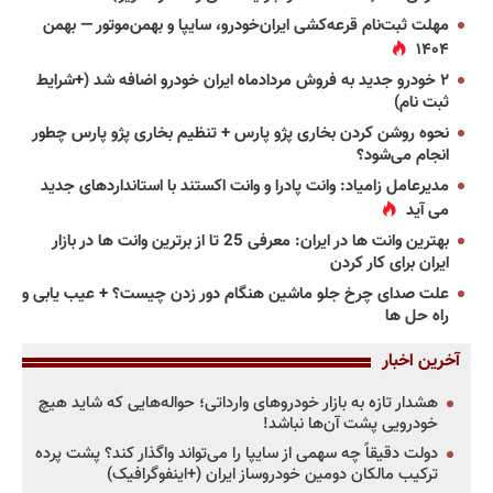
مهلت ثبت‌نام قرعه‌کشی ایران‌خودرو، سایپا و بهمن‌موتور — بهمن
۱۴۰۴
۲ خودرو جدید به فروش مردادماه ایران خودرو اضافه شد (+شرایط
ثبت نام)
نحوه روشن کردن بخاری پژو پارس + تنظیم بخاری پژو پارس چطور
انجام می‌شود؟
مدیرعامل زامیاد: وانت پادرا و وانت اکستند با استانداردهای جدید
می آید
بهترین وانت ها در ایران: معرفی 25 تا از برترین وانت ها در بازار
ایران برای کار کردن
علت صدای چرخ جلو ماشین هنگام دور زدن چیست؟ + عیب یابی و
راه حل ها
آخرین اخبار
هشدار تازه به بازار خودروهای وارداتی؛ حواله‌هایی که شاید هیچ
خودرویی پشت آن‌ها نباشد!
دولت دقیقاً چه سهمی از سایپا را می‌تواند واگذار کند؟ پشت پرده
ترکیب مالکان دومین خودروساز ایران (+اینفوگرافیک)