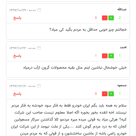
عبدالله
۰۰:۰۰ - ۱۳۹۲/۱۰/۲۹
پاسخ
0
2
خجالتم چیز خوبی حداقل به مردم بگید کی میاد؟
احمد
۰۰:۰۰ - ۱۳۹۲/۱۱/۲۲
پاسخ
1
1
خیلی خوشحال نباشین اینم مثل بقیه محصولات گرون ازآب درمیاد
مسعود
۰۰:۰۰ - ۱۳۹۲/۱۲/۱۹
پاسخ
0
1
سلام به همه باید بگم ایران خودرو فقط به فکر سود خودشه به فکر مردم
نیستند اخه انقده بخور بخوره اگه اصلا معلوم نیست صاحب این شرکت
کیه؟ هرکی میاد یه قولی میده میره مردمو کلا گذاشتن سرکار مسعولین
کجان که به درد مردم گوش کنند ....یکی از ملت نیومد از این شرکت ایران
خودرو راضی باشه از ماشین ساختنشون و از قولی که به مردم میدن