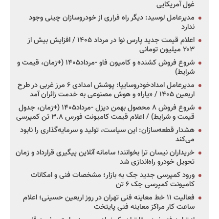
غول آمریکایی
مدیرعامل لوسید: دیگر راه فراری از خودروسازان چینی وجود
ندارد
اعلام قیمت جدید پارس نوا در مرداد ۱۴۰۵ / افزایش بیش از
۲۰۳ میلیون تومانی
شروع فروش کشنده و کامیون فاو -مرداد۱۴۰۵ (+زمان، قیمت و
شرایط)
مدیرعامل امدادخودروسایپا: پوشش امدادی ۶ مرز غربی در طرح
اربعین ۱۴۰۵ / «یارا» و هوش مصنوعی به خدمت زائران آمد
شروع فروش ۸ محصول بهمن دیزل -مرداد۱۴۰۵ (+زمان، جدول
قیمت و شرایط) / اعلام قیمت کامیونت فورس ۳.۸ تن کمپرسی
هشدار قطعه‌سازان: این سیاست، تولید و سرمایه‌گذاری را نابود
می‌کند
خریداران نیسان ترا بخوانند؛ سامانه آنلاین پیگیری قرارداد و زمان
تحویل خودرو راه‌اندازی شد
ورود کمپرسی جدید جک به بازار؛ مشخصات فنی و امکانات
کامیونت کمپرسی جک ۶ تن
فعالیت ۱۱ خط معاینه فنی تهران در روز اربعین حسینی؛ اعلام
ساعت کار مراکز معاینه فنی پایتخت