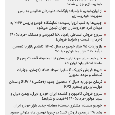
خودروسازی جهان شدند
از ایران‌خودرو تا زامیاد؛ بازگشت علیمردان عظیمی به راس
مدیریت خودروسازی
چینی‌ها به قلب اروپا رسیدند؛ نمایشگاه خودرو پاریس ۲۰۲۶ به
میدان نبرد خودروسازان جهان تبدیل می‌شود
شروع فروش اقساطی زامیاد EX کمپرسی و مسقف -مرداد۱۴۰۵
(+زمان، قیمت و شرایط فروش)
راز واردات ۷۵ هزار خودرو در سال ۱۴۰۵؛ تنظیم بازار یا تضمین
درآمد ۴۲۰ هزار میلیاردی دولت؟
خبر خوب برای خریداران نیسان ترا؛ محموله قطعات پس از
ماه‌ها انتظار وارد ایران شد
شروع فروش کوییک S سایپا -مرداد ۱۴۰۵ (+زمان، جزئیات
ثبت‌نام و موعد تحویل)
کرمان موتور به دنبال ۲ محصول جدید (+عکس) / SUV و سدان
فول‌سایز روی پلتفرم KP2
شروع فروش کامیون و کشنده ایران خودرو دیزل، بهمن دیزل و
سیبا موتور -مرداد۱۴۰۵ (+قیمت و شرایط)
خودرو هست، مشتری نیست؛ معادله جدید بازار خودرو ایران
رشد ۳۸ درصدی فروش تسلا در چین؛ نهمین ماه متوالی صعود