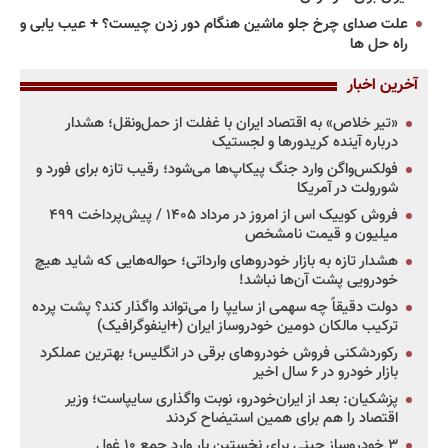
علت صدای چرخ جلو ماشین هنگام دور زدن چیست؟ + عیب یابی و
راه حل ها
آخرین اخبار
«تیر خلاص» به اقتصاد ایران با غفلت از حمل‌ونقل؛ هشدار
درباره آینده کریدورها و لجستیک
فولکس‌واگن وارد جنگ پیکاپ‌ها می‌شود؛ رقیب تازه برای فورد و
شورولت در آمریکا
فروش کوییک اس از امروز در مرداد ۱۴۰۵ / پیش‌پرداخت ۴۹۹
میلیون و قیمت نامشخص
هشدار تازه به بازار خودروهای وارداتی؛ حواله‌هایی که شاید هیچ
خودرویی پشت آن‌ها نباشد!
دولت دقیقاً چه سهمی از سایپا را می‌تواند واگذار کند؟ پشت پرده
ترکیب مالکان دومین خودروساز ایران (+اینفوگرافیک)
رکوردشکنی فروش خودروهای برقی در انگلیس؛ بهترین عملکرد
بازار خودرو در ۶ سال اخیر
پزشکیان: بعد از ایران‌خودرو، نوبت واگذاری سایپاست؛ وزیر
اقتصاد را هم برای همین استیضاح کردند
۳ خودروساز چینی برای نخستین بار وارد جمع ۱۰ غول