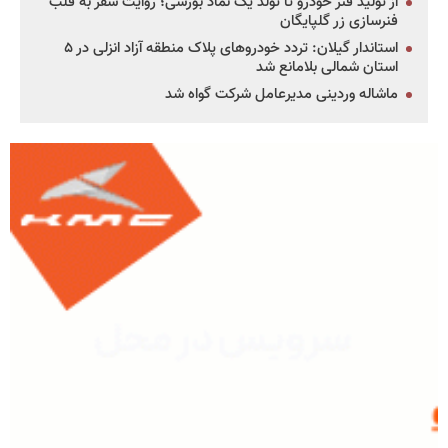
از تولید فنر خودرو تا تولد یک نماد بورسی؛ روایت سفر به قلب
فنرسازی زر گلپایگان
استاندار گیلان: تردد خودروهای پلاک منطقه آزاد انزلی در ۵
استان شمالی بلامانع شد
ماشاله وردینی مدیرعامل شرکت گواه شد