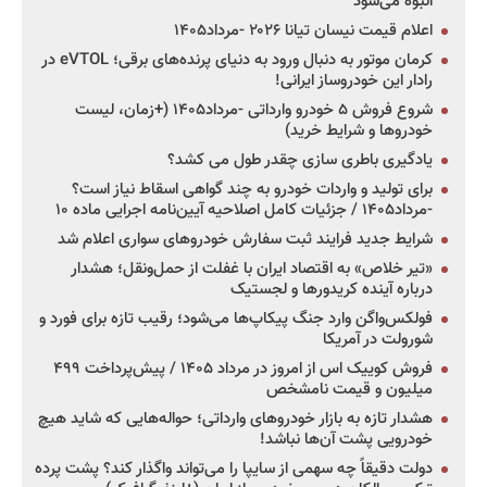
انبوه می‌شود
اعلام قیمت نیسان تیانا ۲۰۲۶ -مرداد۱۴۰۵
کرمان موتور به دنبال ورود به دنیای پرنده‌های برقی؛ eVTOL در
رادار این خودروساز ایرانی!
شروع فروش ۵ خودرو وارداتی -مرداد۱۴۰۵ (+زمان، لیست
خودروها و شرایط خرید)
یادگیری باطری سازی چقدر طول می کشد؟
برای تولید و واردات خودرو به چند گواهی اسقاط نیاز است؟
-مرداد۱۴۰۵ / جزئیات کامل اصلاحیه آیین‌نامه اجرایی ماده ۱۰
شرایط جدید فرایند ثبت سفارش خودروهای سواری اعلام شد
«تیر خلاص» به اقتصاد ایران با غفلت از حمل‌ونقل؛ هشدار
درباره آینده کریدورها و لجستیک
فولکس‌واگن وارد جنگ پیکاپ‌ها می‌شود؛ رقیب تازه برای فورد و
شورولت در آمریکا
فروش کوییک اس از امروز در مرداد ۱۴۰۵ / پیش‌پرداخت ۴۹۹
میلیون و قیمت نامشخص
هشدار تازه به بازار خودروهای وارداتی؛ حواله‌هایی که شاید هیچ
خودرویی پشت آن‌ها نباشد!
دولت دقیقاً چه سهمی از سایپا را می‌تواند واگذار کند؟ پشت پرده