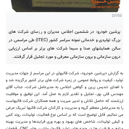
23703
پرشین خودرو: در ششمین اجلاس مدیران و رٶسای شرکت های
بزرگ تولیدی و خدماتی نمونه سراسر کشور (ITEC) طی مراسمی در
سالن همایشهای صدا و سیما شرکت های برتر بر اساس ارزیابی
درون سازمانی و برون سازمانی معرفی و مورد تجلیل قرار گرفتند.
به گزارش «پرشین خودرو»، شرکت قالبهای در این مراسم از جهات مدیریت
تولید، کیفیت و روابط عمومی در زمره شرکت های برتر کشور برگزیده شد و
با اهدای تندیس زرین و گواهی اجلاس به مدیرعامل شرکت، جناب آقای
مهندس قلی پور، تجلیل و تقدیر لازم به عمل آمد. این توفیق و موفقیت
ارزشمند که حاصل تلاش و تدبیر میریت و همه همکاران شرکت قالبهاست
را به مدیرعامل معظم گروه و مدیریت و کارکنان شرکت قالبها تبریک عرض
می نمائیم. قابل توضیح است که بر اساس نوع فعالیت، تولیدات، روند کمی
و کیفی تولیدات، شاخص های بهبود و بهره وری فرایندها و مدیریت بهینه
منابع و ظرفیت ها در حوزه های تولید قالبها، ماشین های CNC، قطعات