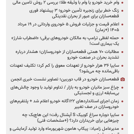
وام خرید خودرو یا وام با وثیقه طلا؛ بررسی ۲ روش تامین مالی
زنگ خطر برای زنجیره تأمین خودرو؛ ۳ پیشنهاد فوری
قطعه‌سازان برای عبور از بحران نقدینگی
اعلام قیمت و جزئیات فروش ۵ خودروی وارداتی در ۱۹ مرداد
۱۴۰۵ (+زمان)
حمله لفظی ترامپ به مالکان خودروهای برقی؛ «اضطراب شارژ»
یک بیماری است!
مطالبات ۷۰ همتی قطعه‌سازان از خودروسازان؛ هشدار درباره
تشدید بحران در صنعت خودرو
سایپا ۳۶ هزار خودرو از تعهدات معوق را کم کرد؛ تکلیف تعهدات
باقی‌مانده چه می‌شود؟
قطعه‌سازان خودرو در قاب دوربین؛ تصاویر نشست خبری انجمن
چراغ سبز مانیان خودرو به بازار / تداوم تولید با وجود چالش‌های
بی‌سابقه ارزی و لجستیکی
زمان اجرای استانداردهای ۱۲۲گانه خودرو اعلام شد + پلتفرم‌های
خودروسازان در صف تغییر
سایپا دوباره سراغ کوییک S آپشنال رفت؛ این هاچ‌بک چه
چیزهایی برای خریداران دارد؟ (+مشخصات فنی)
مدیرعامل زامیاد: پیکاپ هامون شهریورماه وارد تولید آزمایشی و