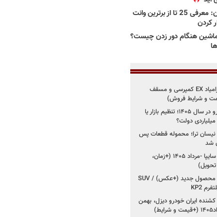
بهترین وانت ها در ایران: معرفی 25 تا از برترین وانت
ار کردن
اشین هنگام دور زدن چیست؟
ها
شروع فروش اقساطی زامیاد EX کمپرسی و مسقف
راز واردات ۷۵ هزار خودرو در سال ۱۴۰۵؛ تنظیم بازار یا
 نیسان ترا؛ محموله قطعات پس
ان شد
شروع فروش کوییک S سایپا -مرداد ۱۴۰۵ (+زمان،
 تحویل)
کرمان موتور به دنبال ۲ محصول جدید (+عکس) / SUV
رم KP2
شنده ایران خودرو دیزل، بهمن
ط)