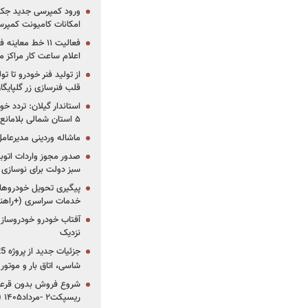
ورود کمپرسی جدید جک 
امکانات کامیونت کمپرسی 
فعالیت ۱۱ خط مع
اعلام ساعت کار مراکز م
از تولید فنر خودرو تا ت
قلب فنرسازی زر گلپایگا
استاندار گیلان: تردد خو
۵ استان شمالی بلامانع شد
ماشاله وردینی مدیرعا
سبز دولت برای نوسازی 
پیگیری تحویل خودروهای
خدمات سراسری (+راهنم
آفتاب خودرو خودروساز م
نزدیک
شاسی، اتاق بار و موتو
شروع فروش بدون قرعه‌
ریسپکت۲ -مرداد۱۴۰۵ (+زمان، قیمت و شرایط فروش)