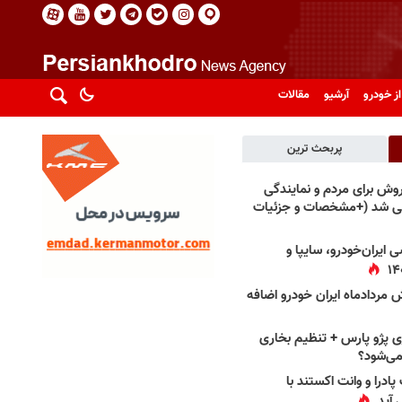
از خودرو
آرشیو
مقالات
پربحث ترین
فروش برای مردم و نمایندگی
فی شد (+مشخصات و جزئیات
 ایران‌خودرو، سایپا و
 مردادماه ایران خودرو اضافه
 پژو پارس + تنظیم بخاری
می‌شود؟
پادرا و وانت اکستند با
 آید