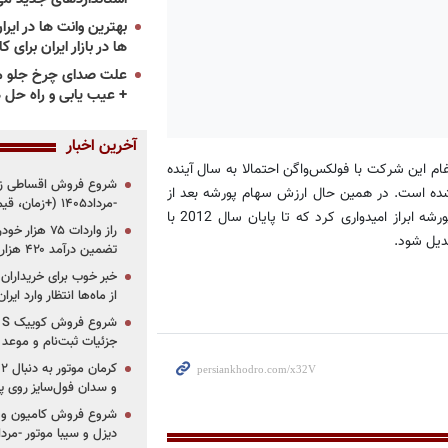
ها در بازار ایران برای ک
علت صدای چرخ جلو م
+ عیب یابی و راه حل 
آخرین اخبار
ام این شركت با فولكس‌واگن احتمالا به سال آینده
م شده است. در همین حال ارزش سهام پورشه بعد از
-مرداد۱۴۰۵ (+زمان، قیمت و شرایط فروش)
اعلام تاخیر ادغام این شركت با فولكس‌واگن به شدت كاهش یافت. پورشه ابراز امیدواری كرد كه تا پایان سال 2012 با
دیل شود.
تضمین درآمد ۴۲۰ هزار میلیاردی دولت؟
خبر خوب برای خریداران
از ماه‌ها انتظار وارد ایر
جزئیات ثبت‌نام و موعد
و سدان فول‌سایز روی پلتف
شروع فروش کامیون و ک
دیزل و سیبا موتور -مرداد۱۴۰۵ (+قیمت و شرای