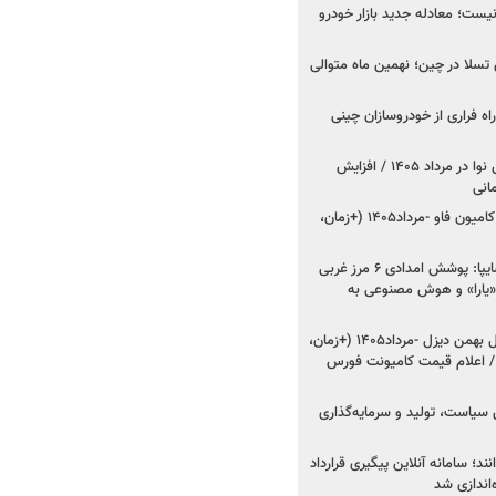
ت؛ معادله جدید بازار خودرو
وش تسلا در چین؛ نهمین ماه متوالی
اه فراری از خودروسازان چینی
اعلام قیمت جدید پارس نوا در مرداد ۱۴۰۵ / افزایش
شروع فروش کشنده و کامیون فاو -مرداد۱۴۰۵ (+زمان،
مدیرعامل امدادخودروسایپا: پوشش امدادی ۶ مرز غربی
رح اربعین ۱۴۰۵ / «یارا» و هوش مصنوعی به
شروع فروش ۸ محصول بهمن دیزل -مرداد۱۴۰۵ (+زمان،
 اعلام قیمت کامیونت فورس
 سیاست، تولید و سرمایه‌گذاری
نند؛ سامانه آنلاین پیگیری قرارداد
‌اندازی شد