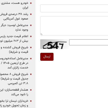
خودرو هست، مشتری نیس
ایران
رشد ۳۸ درصدی فر
صعود غول آمریکایی
مدیرعامل لوسید: دیگر ر
وجود ندارد
بیش از ۲۰۳ میلیون تومانی
قیمت و شرایط)
ارسال
در ط
خدمت زائران آمد
جدول قیمت و شرایط) /
۳.۸ تن کمپرسی
هشدار قطعه‌سازان: این
را نابود می‌کند
خریداران نیسان ترا بخوا
و زمان تحویل خودرو راه