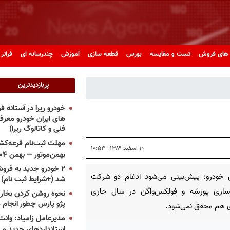
های فروش
تست و مقایسه
بورس
قطعه سازی
آموزش
چندرسانه ای
فراتر 
پربازدیدترین
خودرو ریرا در آستانه 
های ایران خودرو معر
فنی و کاتالوگ ریرا)
مهلت ثبت‌نام قرعه‌کشی
۱۰ اسفند ۱۳۸۹ - ۱۰:۵۳
بهمن‌موتور — بهمن ۱۴۰۴
۲ خودرو جدید به فروش
 خودرو: پیش‌بینی می‌شود ادغام دو شركت
شد (+شرایط ثبت نام)
سازی پورشه و فولكس‌واگن در سال جاری
نحوه روشن کردن بخاری
پژو پارس چطور انجام 
ی هم محقق نمی‌شود.
مدیرعامل زامیاد: وانت 
استانداردهای جدید می