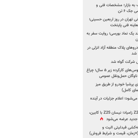
به بازار؛ مشخصات فنی و
جک ۶ تن
اینه فنی تهران در روز اربعین حسینی؛
عاینه فنی پایتخت
ولد یک نماد بورسی؛ روایت سفر به
ن
دروهای پلاک منطقه آزاد انزلی در
مل شرکت گواه شد
صدور مجوز واردات اتوبوس‌های کارکرده زیر ۵ سال؛ چراغ
ناوگان حمل‌ونقل عمومی
 پرشیا خودرو از طریق میز
ای کامل)
ی‌شود؛ اعلام جزئیات در آینده
جزئیات جدید از پروژه Z25 زامیاد؛ نیسان Z25 با کابین،
ر جدید عرضه می‌شود
کشی فیدلیتی الیت و