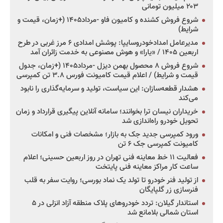
۲۰۳ میلیون تومانی
شروع فروش کشنده و کامیون فاو -مرداد۱۴۰۵ (+زمان، قیمت و
شرایط)
مدیرعامل امدادخودروسایپا: پوشش امدادی ۶ مرز غربی در طرح
اربعین ۱۴۰۵ / «یارا» و هوش مصنوعی به خدمت زائران آمد
شروع فروش ۸ محصول بهمن دیزل -مرداد۱۴۰۵ (+زمان، جدول
قیمت و شرایط) / اعلام قیمت کامیونت فورس ۳.۸ تن کمپرسی
هشدار قطعه‌سازان: این سیاست، تولید و سرمایه‌گذاری را نابود
می‌کند
خریداران نیسان ترا بخوانند؛ سامانه آنلاین پیگیری قرارداد و زمان
تحویل خودرو راه‌اندازی شد
ورود کمپرسی جدید جک به بازار؛ مشخصات فنی و امکانات
کامیونت کمپرسی جک ۶ تن
فعالیت ۱۱ خط معاینه فنی تهران در روز اربعین حسینی؛ اعلام
ساعت کار مراکز معاینه فنی پایتخت
از تولید فنر خودرو تا تولد یک نماد بورسی؛ روایت سفر به قلب
فنرسازی زر گلپایگان
استاندار گیلان: تردد خودروهای پلاک منطقه آزاد انزلی در ۵
استان شمالی بلامانع شد