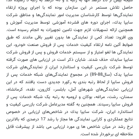
نتیجه بیش از 20 درصد آنها به رتبه 2 و 40 درصد به رتبه 3 رسیده اند،
حاصل تلاش مستمر در این سازمان بوده كه با اجرای پروژه ارتقاء
نمایندگی‌ها توسط كارشناسان مدیریت امور نمایندگی‌ها و مناطق شركت
سایپا یدك، اجرای دوره های فشرده آموزشی توسط مدیریت آموزش و
همچنین ارائه تسهیلات لازم جهت تامین تجهیزات به انجام رسیده است.
وی افزود: تعداد كمی از نمایندگی ها بدون تغییر باقی ماندند كه طبق
ضوابط آئین نامه ارتقاء كیفیت خدمات پس از فروش صنعت خودرو، این
نمایندگی ها لغو امتیاز و از سیستم خدمات فروش و پس از فروش شركت
سایپا سایدك حذف شدند. شایان ذكر است در ارزیابی های صورت گرفته
توسط شركت بازرسی كیفیت و استاندارد ایران از نمایندگی‌های شرکت
سایپا یدک (سال88-89) در مجموع نمایندگی‌های شبکه خدمات پس از
فروش سایپا از لحاظ رتبه بندی به ركورد جدیدی دست یافتند كه در این
ارزیابی نمایندگی‌های شهرهای آمل، بابلسر، کازرون، نقده، كرمانشاه،
سمنان، رشت، مراغه، بوکان و ارومیه به رتبه یک شبکه خدمات پس از
فروش سایپا رسیدند. همچنین به گفته مدیرعامل شركت بازرسی كیفیت و
استاندارد ایران، شركت سایپا یدك در شاخص‌های ارزیابی در خصوص
نتایج عملكردی و كارایی نمایندگی ها مجاز با رشد 17 درصدی كه بالاترین
نرخ رشد در میان شاخص ها ی مورد ارزیابی می باشد از پیشرفت قابل
ملاحظه ای برخوردار شده است.