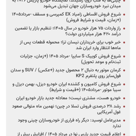
چینی‌ها به قلب اروپا رسیدند؛ نمایشگاه خودرو پاریس ۲۰۲۶ به
میدان نبرد خودروسازان جهان تبدیل می‌شود
شروع فروش اقساطی زامیاد EX کمپرسی و مسقف -مرداد۱۴۰۵
(+زمان، قیمت و شرایط فروش)
راز واردات ۷۵ هزار خودرو در سال ۱۴۰۵؛ تنظیم بازار یا تضمین
درآمد ۴۲۰ هزار میلیاردی دولت؟
خبر خوب برای خریداران نیسان ترا؛ محموله قطعات پس از
ماه‌ها انتظار وارد ایران شد
شروع فروش کوییک S سایپا -مرداد ۱۴۰۵ (+زمان، جزئیات
ثبت‌نام و موعد تحویل)
کرمان موتور به دنبال ۲ محصول جدید (+عکس) / SUV و سدان
فول‌سایز روی پلتفرم KP2
شروع فروش کامیون و کشنده ایران خودرو دیزل، بهمن دیزل و
سیبا موتور -مرداد۱۴۰۵ (+قیمت و شرایط)
خودرو هست، مشتری نیست؛ معادله جدید بازار خودرو ایران
رشد ۳۸ درصدی فروش تسلا در چین؛ نهمین ماه متوالی صعود
غول آمریکایی
مدیرعامل لوسید: دیگر راه فراری از خودروسازان چینی وجود
ندارد
اعلام قیمت جدید پارس نوا در مرداد ۱۴۰۵ / افزایش بیش از