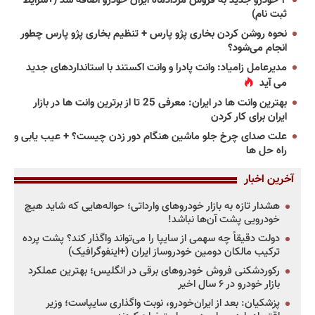
۲ خودرو جدید به فروش مردادماه ایران خودرو اضافه شد (+شرایط
ثبت نام)
نحوه روشن کردن بخاری پژو پارس + تنظیم بخاری پژو پارس چطور
انجام می‌شود؟
مدیرعامل زامیاد: وانت پادرا و وانت اکستند با استانداردهای جدید
می آید
بهترین وانت ها در ایران: معرفی 25 تا از برترین وانت ها در بازار
ایران برای کار کردن
علت صدای چرخ جلو ماشین هنگام دور زدن چیست؟ + عیب یابی و
راه حل ها
آخرین اخبار
هشدار تازه به بازار خودروهای وارداتی؛ حواله‌هایی که شاید هیچ
خودرویی پشت آن‌ها نباشد!
دولت دقیقاً چه سهمی از سایپا را می‌تواند واگذار کند؟ پشت پرده
ترکیب مالکان دومین خودروساز ایران (+اینفوگرافیک)
رکوردشکنی فروش خودروهای برقی در انگلیس؛ بهترین عملکرد
بازار خودرو در ۶ سال اخیر
پزشکیان: بعد از ایران‌خودرو، نوبت واگذاری سایپاست؛ وزیر