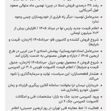
رشد ۳۸ درصدی فروش تسلا در چین؛ نهمین ماه متوالی صعود
غول آمریکایی
مدیرعامل لوسید: دیگر راه فراری از خودروسازان چینی وجود
ندارد
اعلام قیمت جدید پارس نوا در مرداد ۱۴۰۵ / افزایش بیش از
۲۰۳ میلیون تومانی
شروع فروش کشنده و کامیون فاو -مرداد۱۴۰۵ (+زمان، قیمت و
شرایط)
مدیرعامل امدادخودروسایپا: پوشش امدادی ۶ مرز غربی در طرح
اربعین ۱۴۰۵ / «یارا» و هوش مصنوعی به خدمت زائران آمد
شروع فروش ۸ محصول بهمن دیزل -مرداد۱۴۰۵ (+زمان، جدول
قیمت و شرایط) / اعلام قیمت کامیونت فورس ۳.۸ تن کمپرسی
هشدار قطعه‌سازان: این سیاست، تولید و سرمایه‌گذاری را نابود
می‌کند
خریداران نیسان ترا بخوانند؛ سامانه آنلاین پیگیری قرارداد و زمان
تحویل خودرو راه‌اندازی شد
ورود کمپرسی جدید جک به بازار؛ مشخصات فنی و امکانات
کامیونت کمپرسی جک ۶ تن
فعالیت ۱۱ خط معاینه فنی تهران در روز اربعین حسینی؛ اعلام