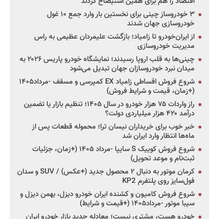
اقتصاد را هم برای همین استیضاح کردند
۳ خودروساز چینی برای نخستین بار وارد جمع ۱۰ غول
خودروسازی جهان شدند
از ایران‌خودرو تا زامیاد؛ بازگشت علیمردان عظیمی به راس
مدیریت خودروسازی
چینی‌ها به قلب اروپا رسیدند؛ نمایشگاه خودرو پاریس ۲۰۲۶ به
میدان نبرد خودروسازان جهان تبدیل می‌شود
شروع فروش اقساطی زامیاد EX کمپرسی و مسقف -مرداد۱۴۰۵
(+زمان، قیمت و شرایط فروش)
راز واردات ۷۵ هزار خودرو در سال ۱۴۰۵؛ تنظیم بازار یا تضمین
درآمد ۴۲۰ هزار میلیاردی دولت؟
خبر خوب برای خریداران نیسان ترا؛ محموله قطعات پس از
ماه‌ها انتظار وارد ایران شد
شروع فروش کوییک S سایپا -مرداد ۱۴۰۵ (+زمان، جزئیات
ثبت‌نام و موعد تحویل)
کرمان موتور به دنبال ۲ محصول جدید (+عکس) / SUV و سدان
فول‌سایز روی پلتفرم KP2
شروع فروش کامیون و کشنده ایران خودرو دیزل، بهمن دیزل و
سیبا موتور -مرداد۱۴۰۵ (+قیمت و شرایط)
خودرو هست، مشتری نیست؛ معادله جدید بازار خودرو ایران