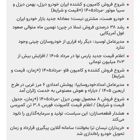
شروع فروش کامیون و کشنده ایران خودرو دیزل، بهمن دیزل و
سیبا موتور -مرداد۱۴۰۵ (+قیمت و شرایط)
خودرو هست، مشتری نیست؛ معادله جدید بازار خودرو ایران
رشد ۳۸ درصدی فروش تسلا در چین؛ نهمین ماه متوالی صعود
غول آمریکایی
مدیرعامل لوسید: دیگر راه فراری از خودروسازان چینی وجود
ندارد
اعلام قیمت جدید پارس نوا در مرداد ۱۴۰۵ / افزایش بیش از
۲۰۳ میلیون تومانی
شروع فروش کشنده و کامیون فاو -مرداد۱۴۰۵ (+زمان، قیمت و
شرایط)
مدیرعامل امدادخودروسایپا: پوشش امدادی ۶ مرز غربی در طرح
اربعین ۱۴۰۵ / «یارا» و هوش مصنوعی به خدمت زائران آمد
شروع فروش ۸ محصول بهمن دیزل -مرداد۱۴۰۵ (+زمان، جدول
قیمت و شرایط) / اعلام قیمت کامیونت فورس ۳.۸ تن کمپرسی
هشدار قطعه‌سازان: این سیاست، تولید و سرمایه‌گذاری را نابود
می‌کند
خریداران نیسان ترا بخوانند؛ سامانه آنلاین پیگیری قرارداد و زمان
تحویل خودرو راه‌اندازی شد