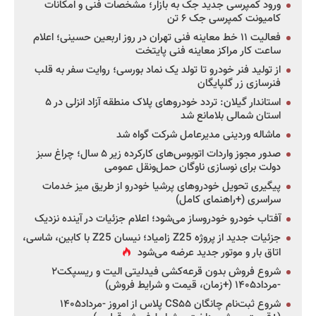
ورود کمپرسی جدید جک به بازار؛ مشخصات فنی و امکانات
کامیونت کمپرسی جک ۶ تن
فعالیت ۱۱ خط معاینه فنی تهران در روز اربعین حسینی؛ اعلام
ساعت کار مراکز معاینه فنی پایتخت
از تولید فنر خودرو تا تولد یک نماد بورسی؛ روایت سفر به قلب
فنرسازی زر گلپایگان
استاندار گیلان: تردد خودروهای پلاک منطقه آزاد انزلی در ۵
استان شمالی بلامانع شد
ماشاله وردینی مدیرعامل شرکت گواه شد
صدور مجوز واردات اتوبوس‌های کارکرده زیر ۵ سال؛ چراغ سبز
دولت برای نوسازی ناوگان حمل‌ونقل عمومی
پیگیری تحویل خودروهای پرشیا خودرو از طریق میز خدمات
سراسری (+راهنمای کامل)
آفتاب خودرو خودروساز می‌شود؛ اعلام جزئیات در آینده نزدیک
جزئیات جدید از پروژه Z25 زامیاد؛ نیسان Z25 با کابین، شاسی،
اتاق بار و موتور جدید عرضه می‌شود
شروع فروش بدون قرعه‌کشی فیدلیتی الیت و ریسپکت۲
-مرداد۱۴۰۵ (+زمان، قیمت و شرایط فروش)
شروع ثبت‌نام چانگان CS۵۵ پلاس از امروز -مرداد۱۴۰۵