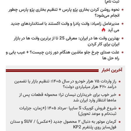
ثبت نام)
نحوه روشن کردن بخاری پژو پارس + تنظیم بخاری پژو پارس چطور
انجام می‌شود؟
مدیرعامل زامیاد: وانت پادرا و وانت اکستند با استانداردهای جدید
می آید
بهترین وانت ها در ایران: معرفی 25 تا از برترین وانت ها در بازار
ایران برای کار کردن
علت صدای چرخ جلو ماشین هنگام دور زدن چیست؟ + عیب یابی و
راه حل ها
آخرین اخبار
راز واردات ۷۵ هزار خودرو در سال ۱۴۰۵؛ تنظیم بازار یا تضمین
درآمد ۴۲۰ هزار میلیاردی دولت؟
خبر خوب برای خریداران نیسان ترا؛ محموله قطعات پس از
ماه‌ها انتظار وارد ایران شد
شروع فروش کوییک S سایپا -مرداد ۱۴۰۵ (+زمان، جزئیات
ثبت‌نام و موعد تحویل)
کرمان موتور به دنبال ۲ محصول جدید (+عکس) / SUV و سدان
فول‌سایز روی پلتفرم KP2