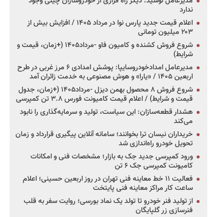
مدیرعامل لوسید: دیگر راه فراری از خودروسازان چینی وجود
ندارد
اعلام قیمت جدید پارس نوا در مرداد ۱۴۰۵ / افزایش بیش از
۲۰۳ میلیون تومانی
شروع فروش کشنده و کامیون فاو -مرداد۱۴۰۵ (+زمان، قیمت و
شرایط)
مدیرعامل امدادخودروسایپا: پوشش امدادی ۶ مرز غربی در طرح
اربعین ۱۴۰۵ / «یارا» و هوش مصنوعی به خدمت زائران آمد
شروع فروش ۸ محصول بهمن دیزل -مرداد۱۴۰۵ (+زمان، جدول
قیمت و شرایط) / اعلام قیمت کامیونت فورس ۳.۸ تن کمپرسی
هشدار قطعه‌سازان: این سیاست، تولید و سرمایه‌گذاری را نابود
می‌کند
خریداران نیسان ترا بخوانند؛ سامانه آنلاین پیگیری قرارداد و زمان
تحویل خودرو راه‌اندازی شد
ورود کمپرسی جدید جک به بازار؛ مشخصات فنی و امکانات
کامیونت کمپرسی جک ۶ تن
فعالیت ۱۱ خط معاینه فنی تهران در روز اربعین حسینی؛ اعلام
ساعت کار مراکز معاینه فنی پایتخت
از تولید فنر خودرو تا تولد یک نماد بورسی؛ روایت سفر به قلب
فنرسازی زر گلپایگان