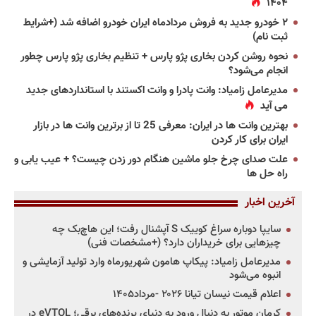
۱۴۰۴
۲ خودرو جدید به فروش مردادماه ایران خودرو اضافه شد (+شرایط
ثبت نام)
نحوه روشن کردن بخاری پژو پارس + تنظیم بخاری پژو پارس چطور
انجام می‌شود؟
مدیرعامل زامیاد: وانت پادرا و وانت اکستند با استانداردهای جدید
می آید
بهترین وانت ها در ایران: معرفی 25 تا از برترین وانت ها در بازار
ایران برای کار کردن
علت صدای چرخ جلو ماشین هنگام دور زدن چیست؟ + عیب یابی و
راه حل ها
آخرین اخبار
سایپا دوباره سراغ کوییک S آپشنال رفت؛ این هاچ‌بک چه
چیزهایی برای خریداران دارد؟ (+مشخصات فنی)
مدیرعامل زامیاد: پیکاپ هامون شهریورماه وارد تولید آزمایشی و
انبوه می‌شود
اعلام قیمت نیسان تیانا ۲۰۲۶ -مرداد۱۴۰۵
کرمان موتور به دنبال ورود به دنیای پرنده‌های برقی؛ eVTOL در