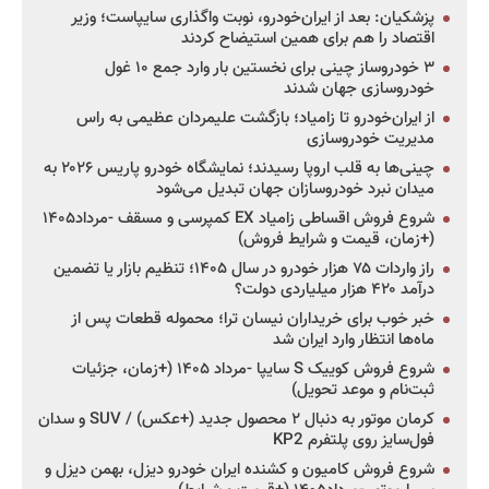
پزشکیان: بعد از ایران‌خودرو، نوبت واگذاری سایپاست؛ وزیر
اقتصاد را هم برای همین استیضاح کردند
۳ خودروساز چینی برای نخستین بار وارد جمع ۱۰ غول
خودروسازی جهان شدند
از ایران‌خودرو تا زامیاد؛ بازگشت علیمردان عظیمی به راس
مدیریت خودروسازی
چینی‌ها به قلب اروپا رسیدند؛ نمایشگاه خودرو پاریس ۲۰۲۶ به
میدان نبرد خودروسازان جهان تبدیل می‌شود
شروع فروش اقساطی زامیاد EX کمپرسی و مسقف -مرداد۱۴۰۵
(+زمان، قیمت و شرایط فروش)
راز واردات ۷۵ هزار خودرو در سال ۱۴۰۵؛ تنظیم بازار یا تضمین
درآمد ۴۲۰ هزار میلیاردی دولت؟
خبر خوب برای خریداران نیسان ترا؛ محموله قطعات پس از
ماه‌ها انتظار وارد ایران شد
شروع فروش کوییک S سایپا -مرداد ۱۴۰۵ (+زمان، جزئیات
ثبت‌نام و موعد تحویل)
کرمان موتور به دنبال ۲ محصول جدید (+عکس) / SUV و سدان
فول‌سایز روی پلتفرم KP2
شروع فروش کامیون و کشنده ایران خودرو دیزل، بهمن دیزل و