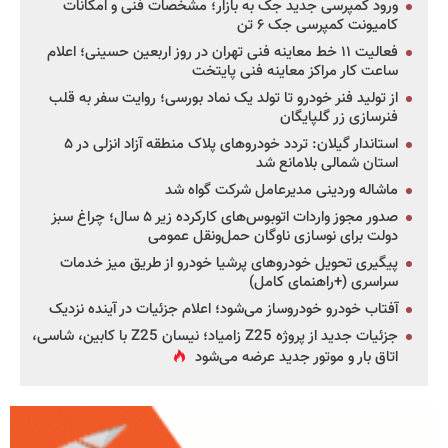
ورود کمپرسی جدید جک به بازار؛ مشخصات فنی و امکانات
کامیونت کمپرسی جک ۶ تن
فعالیت ۱۱ خط معاینه فنی تهران در روز اربعین حسینی؛ اعلام
ساعت کار مراکز معاینه فنی پایتخت
از تولید فنر خودرو تا تولد یک نماد بورسی؛ روایت سفر به قلب
فنرسازی زر گلپایگان
استاندار گیلان: تردد خودروهای پلاک منطقه آزاد انزلی در ۵
استان شمالی بلامانع شد
ماشاله وردینی مدیرعامل شرکت گواه شد
صدور مجوز واردات اتوبوس‌های کارکرده زیر ۵ سال؛ چراغ سبز
دولت برای نوسازی ناوگان حمل‌ونقل عمومی
پیگیری تحویل خودروهای پرشیا خودرو از طریق میز خدمات
سراسری (+راهنمای کامل)
آفتاب خودرو خودروساز می‌شود؛ اعلام جزئیات در آینده نزدیک
جزئیات جدید از پروژه Z25 زامیاد؛ نیسان Z25 با کابین، شاسی،
اتاق بار و موتور جدید عرضه می‌شود