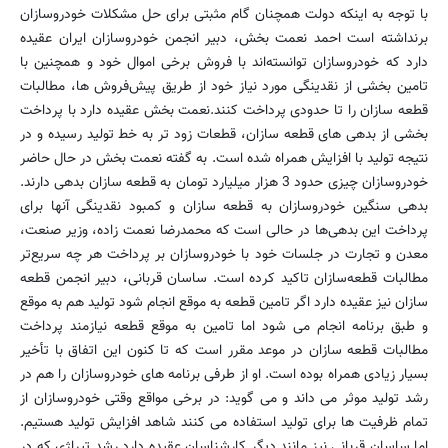
با توجه به اینکه دولت همچنان گام مثبتی برای حل مشکلات خودروسازان
برنداشته است احمد نعمت بخش، دبیر انجمن خودروسازان ایران عقیده
دارد که خودروسازان توانسته‌اند با فروش برخی اموال خود و همچنین با
تامین بخشی از نقدینگی مورد نیاز خود از طریق پیش‌فروش ها، مطالبات
قطعه سازان را تا حدودی پرداخت کنند.نعمت بخش عقیده دارد با پرداخت
بخشی از بدهی های قطعه سازان، قطعات زود تر به خط تولید رسیده و در
نتیجه تولید با افزایش همراه شده است. به گفته نعمت بخش در حال حاضر
خودروسازان چیزی حدود 3 هزار میلیارد تومان به قطعه سازان بدهی دارند.
بدهی سنگین خودروسازان به قطعه سازان و کمبود نقدینگی آنها برای
پرداخت این بدهی‌ها در حالی است که محمدرضا نعمت زاده، وزیر صنعت،
معدن و تجارت در جلسات خود با خودروسازان بر پرداخت هر چه سریع‌تر
مطالبات قطعه‌سازان تاکید کرده است. ساسان قربانی، دبیر انجمن قطعه
سازان نیز عقیده دارد اگر تامین قطعه به موقع انجام شود تولید هم به موقع
و طبق برنامه انجام می شود اما تامین به موقع قطعه نیازمند پرداخت
مطالبات قطعه سازان در موعد مقرر است که تا کنون این اتفاق با تأخیر
بسیار زیادی همراه بوده است. او از طرفی برنامه های خودروسازان را هم در
رشد تولید موثر می داند و می گوید: در برخی مواقع وقتی خودروسازان از
تمام ظرفیت ها برای تولید استفاده می کنند شاهد افزایش تولید هستیم.
اما ساسان قربانی نیز مانند دیگر کارشناسان عقیده دارد رشد تیراژی که در