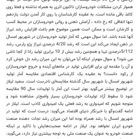
هموار کردن مشکلات خودروسازان تاکنون اثری به همراه نداشته و فعلا روی
کاغذ باقی مانده است. به عقیده کارشناسان با روی کار آمدن دولت یازدهم
تنها اتفاقی که رخ داده ، آرامش ذهنی و روانی خودروسازان در محیط کسب
و کارشان است و ممکن است همین موضوع هم باعث افزایش رشد تیراژ
آنها شده باشد. اما سوال مهمی که آمار تولید خودروسازان در شهریور امسال
در ذهن ایجاد می‌کند این است که رشد 4/20 درصدی تیراژ پژو پارس، رشد
5/112درصدی تیبا و همچنین رشد بیش از 10 برابری تولید رانا از کجا ناشی
می شود؟ و سوال مهم‌تر اینکه آیا می‌توان به این میزان رشد دل خوش کرد
و آن را مقدمه ای برای افزایش تولید در ماه‌های آینده و خروج خودروسازان
از رکود دانست؟ به عقیده یک کارشناس اقتصادی مقایسه آمار تولید
شهریور امسال با شهریور سال گذشته مقایسه‌ای نادرست است. سعید لیلاز
در توضیح بیشتر می‌گوید بهتر است این آمار با تولیدات سال 90 مقایسه
شود تا سقوط آزاد تولیدات خودروسازان بسیار واضح‌تر مشاهده شود و
متوجه شویم که امیدواری به رشد فعلی یک امیدواری کاذب است. لیلاز در
ادامه گفت‌وگو با خبرنگار دنیای اقتصاد می‌گوید: درست است که تولید در
شهریور امسال با رشد همراه بوده اما این میزان رشد نجات دهنده صنعت
خودرو ایران نخواهد بود. لیلاز در ادامه صحبت‌هایش با تاکید بر اینکه
صنعت خودرو به عنوان یک صنعت ملی به توجه بیشتری نیاز دارد، می‌گوید: