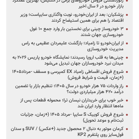
رکوردشکنی فروش خودروهای برقی در انگلیس؛ بهترین عملکرد
بازار خودرو در ۶ سال اخیر
پزشکیان: بعد از ایران‌خودرو، نوبت واگذاری سایپاست؛ وزیر
اقتصاد را هم برای همین استیضاح کردند
۳ خودروساز چینی برای نخستین بار وارد جمع ۱۰ غول
خودروسازی جهان شدند
از ایران‌خودرو تا زامیاد؛ بازگشت علیمردان عظیمی به راس
مدیریت خودروسازی
چینی‌ها به قلب اروپا رسیدند؛ نمایشگاه خودرو پاریس ۲۰۲۶ به
میدان نبرد خودروسازان جهان تبدیل می‌شود
شروع فروش اقساطی زامیاد EX کمپرسی و مسقف -مرداد۱۴۰۵
(+زمان، قیمت و شرایط فروش)
راز واردات ۷۵ هزار خودرو در سال ۱۴۰۵؛ تنظیم بازار یا تضمین
درآمد ۴۲۰ هزار میلیاردی دولت؟
خبر خوب برای خریداران نیسان ترا؛ محموله قطعات پس از
ماه‌ها انتظار وارد ایران شد
شروع فروش کوییک S سایپا -مرداد ۱۴۰۵ (+زمان، جزئیات
ثبت‌نام و موعد تحویل)
کرمان موتور به دنبال ۲ محصول جدید (+عکس) / SUV و سدان
فول‌سایز روی پلتفرم KP2