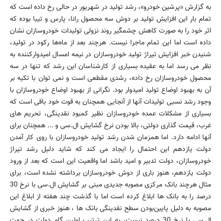
به گزارش «پرشین خودرو»، رشد تولید در شهریور در حالی رخ داده است که
تمام بار این افزایش تولید بر دوش سه محصول رانا، پارس و تیبا بوده که
اثر خود را به صورت کاهش چشمگیر روند نزولی تولیدات خودروسازان نشان
داده است اما این تمام ماجرا نیست. هرچند بعد از ماه‌ها رکود در تولید،
شنیدن خبر افزایش تیراژ تولید خودروسازان در نیمه امسال امیدوارکننده به
نظر می رسد اما به عقیده بسیاری از کارشناسان این رشد که تنها در سه
محصول خودروسازان رخ داده، رشدی مقطعی است و نمی توان با تکیه بر
آن به بهبود اوضاع تولید امیدوار بود. نگرانی از بهبود اوضاع خودروسازان با
وجود رشد نسبی تولیدات آنها از آنجایی همچنان به قوت خود باقی است که
بسیاری از مشکلات عمده خودروسازان نظیر کمبود نقدینگی، تحریم های
غرب، قیمت گذاری دولتی، بالا بودن نرخ گشایش ال.سی و ... همچنان برای
آنها ادامه دارد. اما همزمان شدن رشد تولید خودروسازان با روی کار آمدن
دولت یازدهم این احتمال را ایجاد می کند که شاید دلیل رشد تیراژ
خودروسازان، دولت تدبیر و امید باشد اما واقعیت این است که بعد از ورود
دولت یازدهم، هنوز باری از دوش خودروسازان برداشته نشده است، برای
مثال هرچند بانک مرکزی مصوبه جدیدی مبنی بر گشایش ال.سی با نرخ 30
درصد را به بانک ها ابلاغ کرده است اما با گذشت چند هفته از ابلاغ این
مصوبه به دلیل پایین‌بودن سطح نقدینگی بانک ها ، هنوز خبری از گشایش
ال.سی با نرخ 30 درصد نیست، به این ترتیب اولین گام دولت در جهت