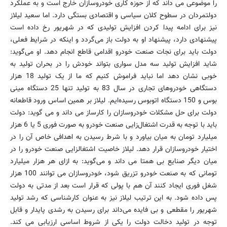
را موضوعی می داند که از حوزه کاری خودروسازان خارج است و به عملکرد
دولتمردان در سطوح کلان سیاسی و اقتصادی بستگی دارد. اما سعید لیلاز
نیز برای ادامه پیدا کردن افزایش تولیدی که در شهریور رخ داده است
پیشنهادی دارد، پیشنهاد او به دولت باز می‌گردد و اینکه در شرایط فعلی،
دولت باید برای نجات صنعت خودرو اقدامی قاطع انجام دهد. او می‌گوید:
شاید افزایش تولید سه مدل سواری بتواند خودش را در بحران تولید به
خوبی نشان دهد اما نباید فراموش کنیم که ما از یک تولید 18 هزار
دستگاهی خودروهای تجاری در سال 83 به تولید تنها 25 دستگاه مینی
بوس و 150 دستگاه اتوبوس رسیده‌ایم. لیلاز بر همین اساس ورود قاطعانه
دولت برای حل مشکلات خودروسازان را کارساز می داند و می گوید: دولت
باید با توجه به قدرت اشتغال‌زایی صنعت خودرو به صورت فوری 5 یا 6 هزار
میلیارد تومان به میان بیاورد و با شرط رسیدن به اهدافی خاص آن را در
اختیار خودروسازان قرار دهد. لیلاز خاصیت اشتغالزایی صنعت خودرو را در
میان دیگر صنایع بی همتا می داند و می‌گوید: به ازای هر هزار میلیارد
تومانی که به صنعت خودرو تزریق شود، خودروسازان می توانند 100 هزار
شغل فوری ایجاد کنند آن هم با پولی که قرار است بعد از مدتی به دولت
پس داده شود. به این ترتیب لیلاز نیز به عنوان کارشناسی که رشد تولید
شهریور را مقطعی و بی فایده می‌داند برای رسیدن به رشدی پایدار و قابل
توجه در تولید دخالت دولت را یکی از شروط اساسی ارزیابی می کند.