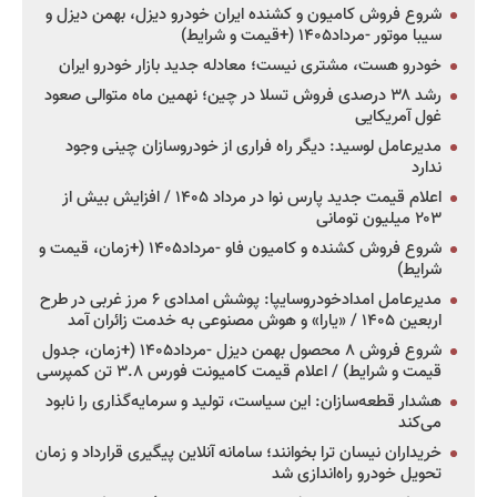
شروع فروش کامیون و کشنده ایران خودرو دیزل، بهمن دیزل و
سیبا موتور -مرداد۱۴۰۵ (+قیمت و شرایط)
خودرو هست، مشتری نیست؛ معادله جدید بازار خودرو ایران
رشد ۳۸ درصدی فروش تسلا در چین؛ نهمین ماه متوالی صعود
غول آمریکایی
مدیرعامل لوسید: دیگر راه فراری از خودروسازان چینی وجود
ندارد
اعلام قیمت جدید پارس نوا در مرداد ۱۴۰۵ / افزایش بیش از
۲۰۳ میلیون تومانی
شروع فروش کشنده و کامیون فاو -مرداد۱۴۰۵ (+زمان، قیمت و
شرایط)
مدیرعامل امدادخودروسایپا: پوشش امدادی ۶ مرز غربی در طرح
اربعین ۱۴۰۵ / «یارا» و هوش مصنوعی به خدمت زائران آمد
شروع فروش ۸ محصول بهمن دیزل -مرداد۱۴۰۵ (+زمان، جدول
قیمت و شرایط) / اعلام قیمت کامیونت فورس ۳.۸ تن کمپرسی
هشدار قطعه‌سازان: این سیاست، تولید و سرمایه‌گذاری را نابود
می‌کند
خریداران نیسان ترا بخوانند؛ سامانه آنلاین پیگیری قرارداد و زمان
تحویل خودرو راه‌اندازی شد