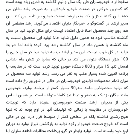
سقوط آزاد خودروسازان طی یک سال و نیم گذشته به قدری زیاد بوده است
که کمترین حرکتی در صنعت خودرو خودش را به صورت رشد نشان می
دهد. این گفته لیلاز را یک مدیر ارشد صنعت خودرو نیز تایید می کند. این
مدیر ارشد در گفت‌وگو با خبرنگار دنیای اقتصاد می‌گوید: رشد مقطعی آن
هم روی چند محصول اصلا قابل اعتماد نیست برای مثال تولید تیبا در سال
گذشته مناسب نبود به همین دلیل شاید حالا تولید این محصول نسبت به
ماه گذشته یا همین ماه در سال گذشته رشد پیدا کرده باشد اما شرایط
تولید در کل خوب نیست. این مدیر ارشد برنامه تولید تیبا در سال جاری را
100 هزار دستگاه عنوان می کند در حالی که سایپا در شش ماه ابتدایی
امسال تنها 15 هزار و 803 دستگاه خودرو تولید کرده است که در مقایسه با
برنامه تعیین شده بسیار عقب به نظر می رسد. رشد تولید سه محصول در
میان تمام محصولات تولیدی خودروسازان در حالی در شهریور رخ داده است
که تولید محصولاتی مانند تندر90 بسیار کمتر از برنامه تولید، خودرویی
مانند مگان نزدیک به صفر و تیانا نیز کاملا متوقف است. بر همین اساس
یکی از مدیران ارشد صنعت خودروسازی عقیده دارد که تولیدات
خودروسازان در مقایسه با زمانی که تولیدات آنها در اوج بوده اند نه تنها
هیچ رشدی نداشته بلکه در سطحی کمتر از متوسط قرار دارد این در حالی
است که خروج صنعت خودرو از رکود تولید به بازگشتن تیراژ تولید به دوران
اوج خود وابسته است.
تولید پایدار در گرو پرداخت مطالبات قطعه سازان
اما