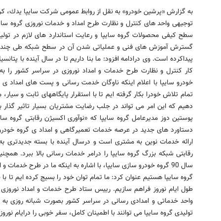
به گزارش «پرشین خودرو» به نقل از روابط عمومی شركت سایپا یدك، ك
توجیهی واحد های كنترل و نظارت طرح امداد و خدمات نوروزی گروه سایپا 
سطح كیفی محصولات گروه سایپا و رعایت استاندارد های لازم در تو
گسترش آموزش های فنی و عملیاتی شدن آن در سطح شبكه طی چند 
پیداكرده است. وی درادامه افزود: ما بنا داریم تا در سال آینده با پتا
كار كنترل و نظارت طرح خدمات و امداد نوروزی در سراسر كشور را به 
خودرو سایپا با اعلام اینكه ناوگان خدمت رسانی و پست های امداد ی گ
تمام تلاش خودرا بكار گرفته ایم تا با استقرار پایگاههای ثابت و سیار،
دهیم كه این امر می تواند در جلب رضایت مشتریان بسیار تاثیر گذار
پوستین دوز مدیرعامل گروه سایپا كه «نوآوری اكسیژن رقابتی گروه سای
دستاورد های جدید در عرصه خدمات تعمیرگاهی و امداد ی گروه خودر
ارائه خدمات نوین به مشتری است و درسال آینده با بسته جدیدتری به 
رقابتی شبكه بزرگ گروه سایپا را درامر خدمات رسانی بالا ببرد. همچ
گروه سایپا هستیم عنوان كرد: ما تمام توان خود را بسیج كرده ایم تا ب
واحد خدماتی و امدادی رسانی در سراسر كشور بصورت شبانه روزی به ا
تولیدی گروه سایپا می توانند با اطمینان كامل، سفر خوبی را درایام نوروز 