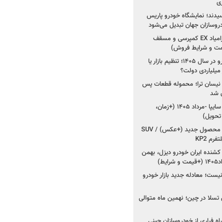
ی
سیدند؛ نمایشگاه خودرو پاریس
شروع فروش اقساطی زامیاد EX کمپرسی و مسقف
راز واردات ۷۵ هزار خودرو در سال ۱۴۰۵؛ تنظیم بازار یا
 نیسان ترا؛ محموله قطعات پس
ان شد
شروع فروش کوییک S سایپا -مرداد ۱۴۰۵ (+زمان،
 تحویل)
کرمان موتور به دنبال ۲ محصول جدید (+عکس) / SUV
رم KP2
شنده ایران خودرو دیزل، بهمن
ط)
ت؛ معادله جدید بازار خودرو
وش تسلا در چین؛ نهمین ماه متوالی
اه فراری از خودروسازان چینی