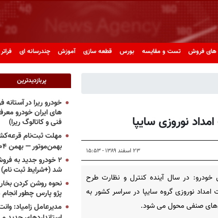
های فروش
تست و مقایسه
بورس
قطعه سازی
آموزش
چندرسانه ای
فراتر 
پربازدیدترین
خودرو ریرا در آستانه 
های ایران خودرو معر
داد نوروزی سایپا
فنی و کاتالوگ ریرا)
مهلت ثبت‌نام قرعه‌کشی
بهمن‌موتور — بهمن ۱۴۰۴
۲۳ اسفند ۱۳۸۹ - ۱۵:۵۳
۲ خودرو جدید به فروش
شد (+شرایط ثبت نام)
 خودرو: در سال آینده كنترل و نظارت طرح
نحوه روشن کردن بخاری
امداد نوروزی گروه سایپا در سراسر كشور به
پژو پارس چطور انجام 
‌های صنفی محول می شود.
مدیرعامل زامیاد: وانت 
استانداردهای جدید می