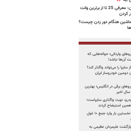
بهترین وانت ها در ایران: معرفی 25 تا از برترین وانت
ار کردن
اشین هنگام دور زدن چیست؟
ها
روهای وارداتی؛ حواله‌هایی که
 آن‌ها نباشد!
سایپا را می‌تواند واگذار کند؟
 دومین خودروساز ایران
های برقی در انگلیس؛ بهترین
خودرو، نوبت واگذاری سایپاست؛
ی همین استیضاح کردند
۳ خودروساز چینی برای نخستین بار وارد جمع ۱۰ غول
د؛ بازگشت علیمردان عظیمی به