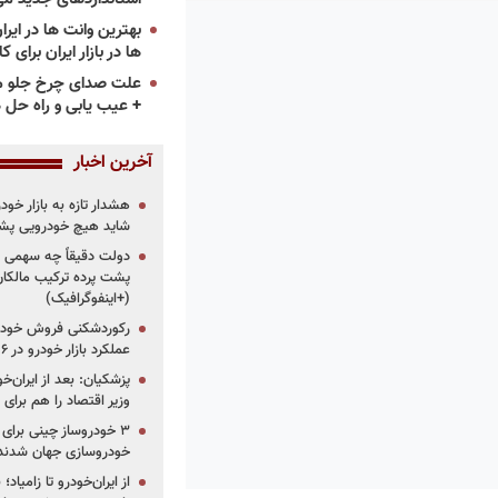
ها در بازار ایران برای ک
علت صدای چرخ جلو م
+ عیب یابی و راه حل 
آخرین اخبار
هشدار تازه به بازار خود
شاید هیچ خودرویی پشت
دولت دقیقاً چه سهمی از 
پشت پرده ترکیب مالکان
(+اینفوگرافیک)
رکوردشکنی فروش خودرو
عملکرد بازار خودرو در ۶ سال اخیر
پزشکیان: بعد از ایران‌
وزیر اقتصاد را هم برا
خودروسازی جهان شدند
از ایران‌خودرو تا زامیا