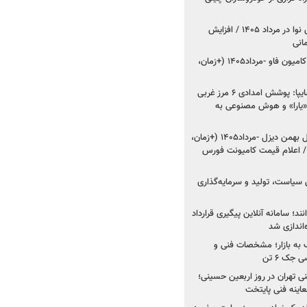
اعلام قیمت جدید پارس نوا در مرداد ۱۴۰۵ / افزایش
شروع فروش کشنده و کامیون فاو -مرداد۱۴۰۵ (+زمان،
مدیرعامل امدادخودروسایپا: پوشش امدادی ۶ مرز غربی
رح اربعین ۱۴۰۵ / «یارا» و هوش مصنوعی به
شروع فروش ۸ محصول بهمن دیزل -مرداد۱۴۰۵ (+زمان،
 اعلام قیمت کامیونت فورس
 سیاست، تولید و سرمایه‌گذاری
نند؛ سامانه آنلاین پیگیری قرارداد
‌اندازی شد
به بازار؛ مشخصات فنی و
جک ۶ تن
اینه فنی تهران در روز اربعین حسینی؛
عاینه فنی پایتخت