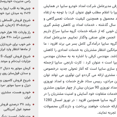
راس مدیریت خودروساز
رفی مدیرعامل شركت امداد خودرو سایپا در همایش
چینی‌ها به قلب اروپا ر
با اعلام مطلب فوق عنوان كرد: با توجه به ارتقاء
۲۰۲۶ به میدان نبرد خودروسازان جهان تبدیل می‌شود
لید محصول و همچنین كیفیت خدمات تعمیرگاهی و
سال گذشته ، خدمات امداد ی كاهش چشم گیری
-مرداد۱۴۰۵ (+زمان، قیمت و شرایط فروش)
نسیل خوبی كه از شبكه خدمات گروه سایپا سراغ داریم
انجمن های صنفی واگذار نماییم. مدیرعامل امداد
تضمین درآمد ۴۲۰ هزار میلیاردی دولت؟
روه سایپا درآمادگی كامل بسر می برند افزود : ما
خبر خوب برای خریداران
از ماه‌ها انتظار وارد ایر
 میانگین انتظار مشتریان به خدمات امدادی را كاهش
 باشد. مهندس كرفی با اشاره به به سخنان مهندس
جزئیات ثبت‌نام و موعد
پا است » عنوان كرد : كارت نارنجی سایپا ازجمله
و سازی سایپا است كه آغاز تحولی جدید درخصوص
و سدان فول‌سایز روی پلتف
مشتری ارائه می گرددو این نوآوری می تواند توان
شروع فروش کامیون و ک
نین مرادی، رییس ستاد طرح خدمات و امداد نوروزی
دیزل و سیبا موتور -مرداد۱۴۰۵ (+قیمت و شرای
سال 90 گروه خودرو سازی سایپا، با اشاره به اینكه ما در طرح خدمات و امداد نوروزی 90 میزبان بیش از چهار میلیون مشتری
خودرو هست، مشتری نیس
ا خدمات متفاوت خود آسایش و امنیت مشتریان را در
ایران
طول ایام نوروز فراهم سازیم. رییس ستاد طرح خدمات و امداد نوروزی گروه سایپا همچنین افزود : در نوروز امسال 1280
رشد ۳۸ درصدی فر
رائه خدمات خواهند پرداخت و دارندگان محصولات
صعود غول آمریکایی
تجربه نمایند.
مدیرعامل لوسید: دیگر ر