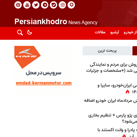
از خودرو
آرشیو
مقالات
پربحث ترین
فروش برای مردم و نمایندگی
فی شد (+مشخصات و جزئیات
 ایران‌خودرو، سایپا و
 مردادماه ایران خودرو اضافه
 پژو پارس + تنظیم بخاری
می‌شود؟
پادرا و وانت اکستند با
 آید