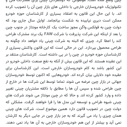
چین وضع شده است. موضوعی که دولتمردان چینی برای مشارکت فنی و
تکنولوژیک خودروسازان خارجی با داخلی های بازار چین آن را تصویب کرده
اند. با این حال این قانون به اعتقاد بسیاری از کارشناسان حوزه خودرو
ممکن است دیری نپاییده به شکست بیانجامد. اوایل سال جاری بود که
دولت چین به فولکس واگن مجوز ساخت یک کارخانه مونتاژ در جنوب چین
را بعد از اینکه این شرکت پذیرفت با شرکت FAW یک برند مشترک طراحی
کند را اعطا کرد. چیزی که البته به شرکت چینی یاد خواهد داد چگونه به
طراحی محصول بپردازد. این در حالی است که این قانون واکنش بسیاری از
کارشناسان حوزه خودرو در چین را در پی داشته است. کارشناسان منتقد بر
این عقیده هستند که این قانون بیش از آنکه به نفع صنعت داخلی خودرو در
این کشور باشد به کام خودروسازان خارجی است. این کارشناسان برای
عقیده خود دلایلی بیان کرده اند. خودروهایی که اکنون توسط خودروسازان
جهانی در بازار چین عرضه می شوند تماما توسط این شرکت ها در خارج از
چین طراحی شده و سپس آن ها را مطابق با ذائقه مشتریان چینی تغییر
داده و وارد کشور کرده اند. و حالا که در چین مونتاژ می شوند شرکت های
چینی شیوه طراحی و توسعه این مدل ها را فرا خواهند گرفت. مشکلی که
دولت چین در تصویب قانون دارد همین موضوع است. شرکت های چینی
همان چیزی را یاد می گیرند که به جز بازار چین در جایی دیگر به کارشان
نمی آید و بیشتر از این هم خودروسازان خارجی به آن ها یاد نمی دهند.