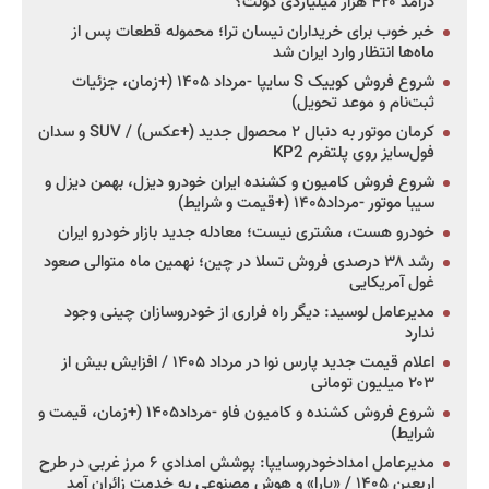
درآمد ۴۲۰ هزار میلیاردی دولت؟
خبر خوب برای خریداران نیسان ترا؛ محموله قطعات پس از
ماه‌ها انتظار وارد ایران شد
شروع فروش کوییک S سایپا -مرداد ۱۴۰۵ (+زمان، جزئیات
ثبت‌نام و موعد تحویل)
کرمان موتور به دنبال ۲ محصول جدید (+عکس) / SUV و سدان
فول‌سایز روی پلتفرم KP2
شروع فروش کامیون و کشنده ایران خودرو دیزل، بهمن دیزل و
سیبا موتور -مرداد۱۴۰۵ (+قیمت و شرایط)
خودرو هست، مشتری نیست؛ معادله جدید بازار خودرو ایران
رشد ۳۸ درصدی فروش تسلا در چین؛ نهمین ماه متوالی صعود
غول آمریکایی
مدیرعامل لوسید: دیگر راه فراری از خودروسازان چینی وجود
ندارد
اعلام قیمت جدید پارس نوا در مرداد ۱۴۰۵ / افزایش بیش از
۲۰۳ میلیون تومانی
شروع فروش کشنده و کامیون فاو -مرداد۱۴۰۵ (+زمان، قیمت و
شرایط)
مدیرعامل امدادخودروسایپا: پوشش امدادی ۶ مرز غربی در طرح
اربعین ۱۴۰۵ / «یارا» و هوش مصنوعی به خدمت زائران آمد