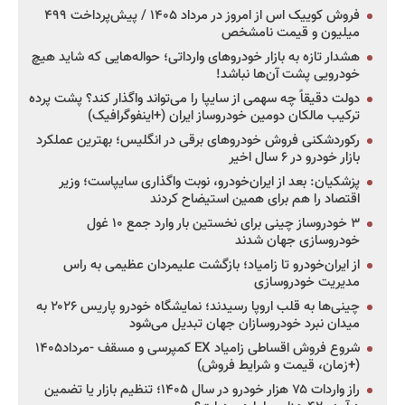
فروش کوییک اس از امروز در مرداد ۱۴۰۵ / پیش‌پرداخت ۴۹۹
میلیون و قیمت نامشخص
هشدار تازه به بازار خودروهای وارداتی؛ حواله‌هایی که شاید هیچ
خودرویی پشت آن‌ها نباشد!
دولت دقیقاً چه سهمی از سایپا را می‌تواند واگذار کند؟ پشت پرده
ترکیب مالکان دومین خودروساز ایران (+اینفوگرافیک)
رکوردشکنی فروش خودروهای برقی در انگلیس؛ بهترین عملکرد
بازار خودرو در ۶ سال اخیر
پزشکیان: بعد از ایران‌خودرو، نوبت واگذاری سایپاست؛ وزیر
اقتصاد را هم برای همین استیضاح کردند
۳ خودروساز چینی برای نخستین بار وارد جمع ۱۰ غول
خودروسازی جهان شدند
از ایران‌خودرو تا زامیاد؛ بازگشت علیمردان عظیمی به راس
مدیریت خودروسازی
چینی‌ها به قلب اروپا رسیدند؛ نمایشگاه خودرو پاریس ۲۰۲۶ به
میدان نبرد خودروسازان جهان تبدیل می‌شود
شروع فروش اقساطی زامیاد EX کمپرسی و مسقف -مرداد۱۴۰۵
(+زمان، قیمت و شرایط فروش)
راز واردات ۷۵ هزار خودرو در سال ۱۴۰۵؛ تنظیم بازار یا تضمین