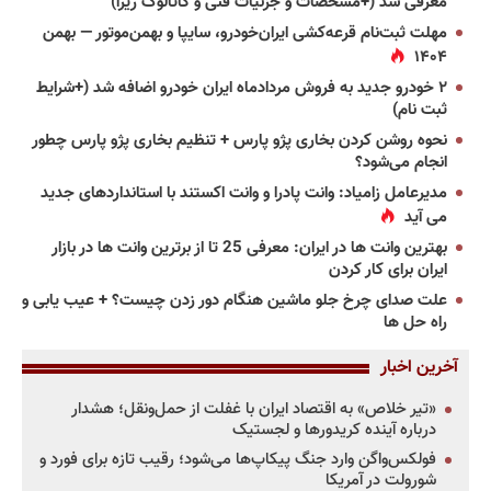
معرفی شد (+مشخصات و جزئیات فنی و کاتالوگ ریرا)
مهلت ثبت‌نام قرعه‌کشی ایران‌خودرو، سایپا و بهمن‌موتور — بهمن
۱۴۰۴
۲ خودرو جدید به فروش مردادماه ایران خودرو اضافه شد (+شرایط
ثبت نام)
نحوه روشن کردن بخاری پژو پارس + تنظیم بخاری پژو پارس چطور
انجام می‌شود؟
مدیرعامل زامیاد: وانت پادرا و وانت اکستند با استانداردهای جدید
می آید
بهترین وانت ها در ایران: معرفی 25 تا از برترین وانت ها در بازار
ایران برای کار کردن
علت صدای چرخ جلو ماشین هنگام دور زدن چیست؟ + عیب یابی و
راه حل ها
آخرین اخبار
«تیر خلاص» به اقتصاد ایران با غفلت از حمل‌ونقل؛ هشدار
درباره آینده کریدورها و لجستیک
فولکس‌واگن وارد جنگ پیکاپ‌ها می‌شود؛ رقیب تازه برای فورد و
شورولت در آمریکا