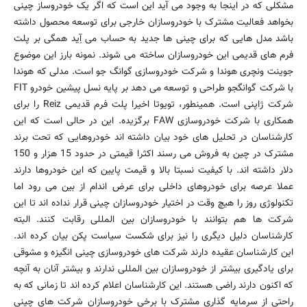
مشکلی که در اینجا به وجود می آید این است که اگر یک خودروساز چینی
بخواهد فعالیت مشترک با خودروسازان خارجی برای توسعه محصول داشته
باشد مدل هایی که برای چینی ها جدید به حساب می آِید همگی بر پلت
فرم های قدیمی این خودروسازان ساخته می شوند. نمونه بارز این موضوع
جوینت ونچری هوندا و شرکت خودروسازی گوانگ جو است. مدلی که هوندا
با شرکت گوانگجو طراحی و توسعه می دهد بر پایه نسل پیشین خودرو FIT
شرکت ژاپنی است. همینطور، تویوتا اخیرا پلت فرم قدیمی Reiz را برای
همکاری با شرکت خودروسازی FAW برگزیده. این در حالی است که این
کارشناسان در تحلیل های خود بیان داشته اند خودروهایی که تحت برند
مشترک در چین به فروش می رسند اکثرا قیمتی در حدود 15 هزار و 150
دلار داشته اند. با کیفیت نسبتا بالا و قیمت پایین که این خودروها دارند
عملا عرصه برای خودروهای داخلی برای عرض اندام از بین می رود اما
تکنولوژی روز را هیچ وقت در اختیار خودروسازان چینی قرار نداده اند تا این
شرکت ها هم بتوانند با خودروسازان بین المللی رقابت کنند. البته
کارشناسان دلیل دیگری را نیز برای شکست سیاست پکن بیان کرده اند.
این کارشناسان عقیده دارند شرکت های خودروسازی چینی انگیزه و مشوقی
برای یادگیری بیشتر از خودروسازان بین المللی ندارند و بیشتر آنان به آنچه
که اکنون دارند راضی هستند. این کارشناسان اعلام کرده اند تا زمانی که به
راحتی از سرمایه گذاری مشترک با برخی خودروسازان شرکت های چینی