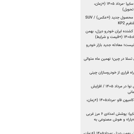
شروع فروش کوییک S سایپا -مرداد ۱۴۰۵ (+زمان،
 تحویل)
کرمان موتور به دنبال ۲ محصول جدید (+عکس) / SUV
رم KP2
شنده ایران خودرو دیزل، بهمن
ط)
ت؛ معادله جدید بازار خودرو
وش تسلا در چین؛ نهمین ماه متوالی
اه فراری از خودروسازان چینی
اعلام قیمت جدید پارس نوا در مرداد ۱۴۰۵ / افزایش
شروع فروش کشنده و کامیون فاو -مرداد۱۴۰۵ (+زمان،
مدیرعامل امدادخودروسایپا: پوشش امدادی ۶ مرز غربی
رح اربعین ۱۴۰۵ / «یارا» و هوش مصنوعی به
شروع فروش ۸ محصول بهمن دیزل -مرداد۱۴۰۵ (+زمان،