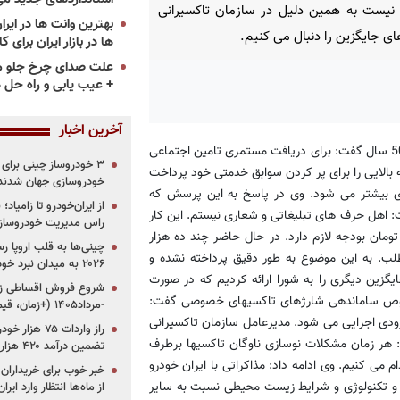
نیست به همین دلیل در سازمان تاکسیرانی
ی جایگزین را دنبال می کنیم.
ها در بازار ایران برای ک
علت صدای چرخ جلو م
+ عیب یابی و راه حل 
آخرین اخبار
به گزارش «پرشین خودرو»، میثم مظفر با اشاره به بیمه رانندگان بالای 50 سال گفت: برای دریافت مستمری تامین اجتماعی
ازم است و افراد بالای 50 سال باید هزینه بالایی را برای پر کردن سوابق خدمتی خود پرداخت
خودروسازی جهان شدند
ری بیشتر می شود. وی در پاسخ به این پرسش که
از ایران‌خودرو تا زامیا
ت: اهل حرف های تبلیغاتی و شعاری نیستم. این کار
راس مدیریت خودروساز
ومان بودجه لازم دارد. در حال حاضر چند ده هزار
چینی‌ها به قلب اروپا ر
لایی می طلب. به این موضوع به طور دقیق پرداخته نشده و
۲۰۲۶ به میدان نبرد خودروسازان جهان تبدیل می‌شود
گزین دیگری را به شورا ارائه کردیم که در صورت
وص ساماندهی شارژهای تاکسیهای خصوصی گفت:
-مرداد۱۴۰۵ (+زمان، قیمت و شرایط فروش)
زودی اجرایی می شود. مدیرعامل سازمان تاکسیرانی
 هر زمان مشکلات نوسازی ناوگان تاکسیها برطرف
تضمین درآمد ۴۲۰ هزار میلیاردی دولت؟
 می کنیم. وی ادامه داد: مذاکراتی با ایران خودرو
خبر خوب برای خریداران
ی و تکنولوژی و شرایط زیست محیطی نسبت به سایر
از ماه‌ها انتظار وارد ایر