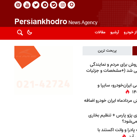
از خودرو
آرشیو
مقالات
پربحث ترین
فروش برای مردم و نمایندگی
فی شد (+مشخصات و جزئیات
 ایران‌خودرو، سایپا و
 مردادماه ایران خودرو اضافه
 پژو پارس + تنظیم بخاری
می‌شود؟
پادرا و وانت اکستند با
 آید