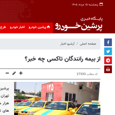
پنجشنبه ۱۵ مرداد ۱۴۰۵
پرشین خودرو
اخبار خودرو
طرح 
صفحه اصلی
آرشیو اخبار
از بیمه رانندگان تاکسی چه خبر؟
کد مطلب
27333
پرشین
هزار م
های تب