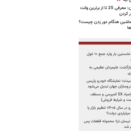
بهترین وانت ها در ایران: معرفی 25 تا از برترین وانت
ار کردن
اشین هنگام دور زدن چیست؟
ها
۳ خودروساز چینی برای نخستین بار وارد جمع ۱۰ غول
د؛ بازگشت علیمردان عظیمی به
ی
سیدند؛ نمایشگاه خودرو پاریس
شروع فروش اقساطی زامیاد EX کمپرسی و مسقف
راز واردات ۷۵ هزار خودرو در سال ۱۴۰۵؛ تنظیم بازار یا
 نیسان ترا؛ محموله قطعات پس
ان شد