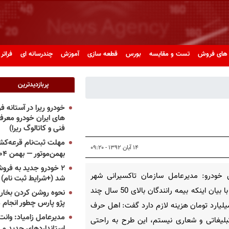
های فروش
تست و مقایسه
بورس
قطعه سازی
آموزش
چندرسانه ای
فراتر 
پربازدیدترین
خودرو ریرا در آستانه 
های ایران خودرو معر
فنی و کاتالوگ ریرا)
مهلت ثبت‌نام قرعه‌کشی
۱۴ آبان ۱۳۹۲ - ۰۹:۲۰
بهمن‌موتور — بهمن ۱۴۰۴
۲ خودرو جدید به فروش
 خودرو: مدیرعامل سازمان تاکسیرانی شهر
شد (+شرایط ثبت نام)
تهران با بیان اینکه بیمه رانندگان بالای 50 سال چند
نحوه روشن کردن بخاری
پژو پارس چطور انجام 
یلیارد تومان هزینه لازم دارد گفت: اهل حرف
مدیرعامل زامیاد: وانت 
لیغاتی و شعاری نیستم، این طرح به راحتی
استانداردهای جدید می