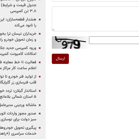
جدول قیمت و شرایط) /
۳.۸ تن کمپرسی
هشدار قطعه‌سازان: این
را نابود می‌کند
خریداران نیسان ترا بخوا
و زمان تحویل خودرو راه
ورود کمپرسی جدید جک 
امکانات کامیونت کمپرسی 
ارسال
فعالیت ۱۱ خط مع
اعلام ساعت کار مراکز م
از تولید فنر خودرو تا ت
قلب فنرسازی زر گلپایگا
استاندار گیلان: تردد خو
۵ استان شمالی بلامانع شد
ماشاله وردینی مدیرعا
سبز دولت برای نوسازی 
پیگیری تحویل خودروهای
خدمات سراسری (+راهنم