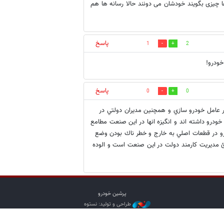
چیزی بگویند خودشان می دونند حالا رسانه ها هم
پاسخ
1
2
خودرو!
پاسخ
0
0
 عامل خودرو سازي و همچنين مديران دولتي در
درو داشته اند و انگيزه انها در اين صنعت مطامع
رو در قطعات اصلي به خارج و خطر ناك بودن وضع
ئ مديريت كارمند دولت در اين صنعت است و الوده
پرشین خودرو
طراحی و تولید: نستوه