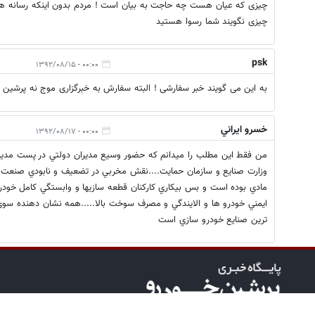
چیزی که عیان هست چه حاجت به بیان است ! مردم بدون اینکه رسانه ها 
چیزی نگویند شما رسوا هستید
psk
۰۰:۰۰ - ۱۳۹۲/۰۸/۱۵
به این می گویند خبر سفارشی ! البته سفارش به خبرگزاری موج نه پرشین 
خسرو ايراني
۰۰:۰۰ - ۱۳۹۲/۰۸/۱۷
من فقط اين مطلب را ميدانم كه حضور وسيع مديران دولتي در پست مدير
وزارت صنايع و سازمان حمايت....نقش مخربي در تضعيف و نابودي صنعت خو
مادي بوده است و بس بيكاري كاركنان قطعه سازيها و وابستگي كامل خود
ايمني خودرو ها و الايندگي و مصرف سوخت بالا.....همه نشان دهنده سو
ترين صنايع خودرو سازي است