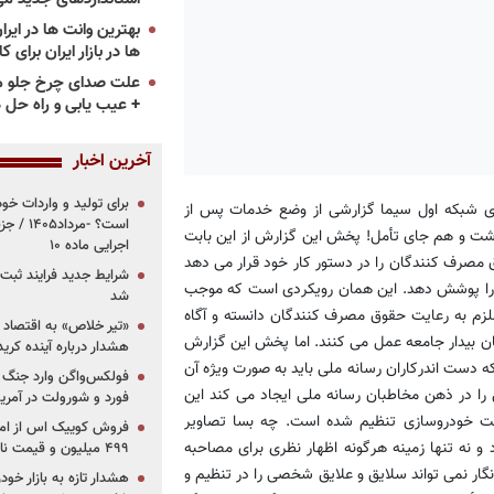
ها در بازار ایران برای ک
علت صدای چرخ جلو م
+ عیب یابی و راه حل 
آخرین اخبار
برای تولید و واردات خو
 شبکه اول سیما گزارشی از وضع خدمات پس از
است؟ -مر
ت و هم جای تأمل! پخش این گزارش از این بابت
اجرایی ماده ۱۰
ق مصرف کنندگان را در دستور کار خود قرار می دهد
شرایط جدید فرایند ثب
را پوشش دهد. این همان رویکردی است که موجب
شد
لزم به رعایت حقوق مصرف کنندگان دانسته و آگاه
«تیر خلاص» به اقتصاد ا
ن بیدار جامعه عمل می کنند. اما پخش این گزارش
هشدار درباره آینده کر
که دست اندرکاران رسانه ملی باید به صورت ویژه آن
فولکس‌واگن وارد جنگ پی
ی را در ذهن مخاطبان رسانه ملی ایجاد می کند این
فورد و شورولت در آمریک
ت خودروسازی تنظیم شده است. چه بسا تصاویر
 نه تنها زمینه هرگونه اظهار نظری برای مصاحبه
۴۹۹ میلیون و قیمت نامشخص
ار نمی تواند سلایق و علایق شخصی را در تنظیم و
هشدار تازه به بازار خود