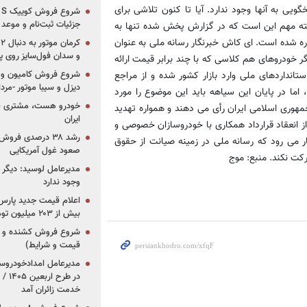
ویی به آنها وجود ندارد. آیا تا کنون تلاشی برای
جزئیات ثبت‌نام و موعد
ته مهم این است که در گزارش پخش شده تنها به
 شده است. ای کاش خبرنگار رسانه ملی به عنوان
و سدان فول‌سایز روی پلتف
 خودروهای هم کلاسی که با چند برابر قیمت ارائه
شروع فروش کامیون و ک
نداردهای ملی وارد بازار کشور شده و از مراجع
دیزل و سیبا موتور -مرداد۱۴۰۵ (+قیمت و شرای
ما در پایان این سیاهه باید این موضوع را مورد
خودرو هست، مشتری نیس
هوری اسلامی ایران رأی می دهند و همواره تهدید
ایران
 از انعقاد قرارداد همکاری با خودروسازان خصوصی و
رشد ۳۸ درصدی فر
ر می رود که رسانه ملی در زمینه صیانت از حقوق
صعود غول آمریکایی
کت نکند. منبع: موج
مدیرعامل لوسید: دیگر ر
وجود ندارد
بیش از ۲۰۳ میلیون تومانی
قیمت و شرایط)
در ط
خدمت زائران آمد