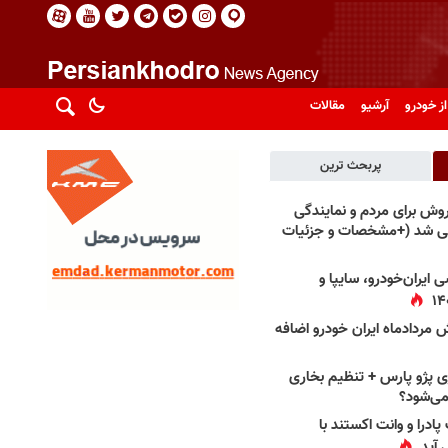
از خودرو
آرشیو
مقالات
پربحث ترین
فروش برای مردم و نمایندگی
فی شد (+مشخصات و جزئیات
 ایران‌خودرو، سایپا و
 مردادماه ایران خودرو اضافه
 پژو پارس + تنظیم بخاری
می‌شود؟
پادرا و وانت اکستند با
 آید