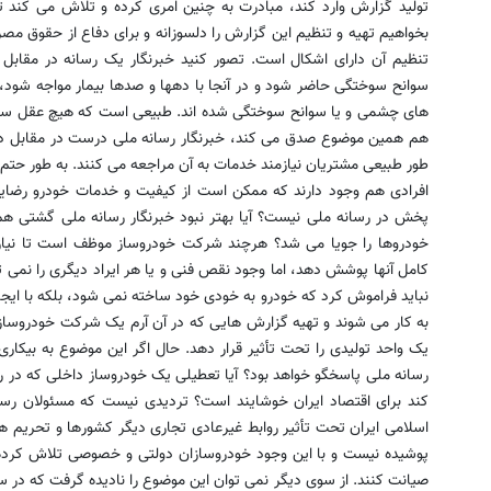
تولید گزارش وارد کند، مبادرت به چنین امری کرده و تلاش می کند تا
بخواهیم تهیه و تنظیم این گزارش را دلسوزانه و برای دفاع از حقوق مصر
تنظیم آن دارای اشکال است. تصور کنید خبرنگار یک رسانه در مقاب
سوانح سوختگی حاضر شود و در آنجا با دهها و صدها بیمار مواجه شود، آی
های چشمی و یا سوانح سوختگی شده اند. طبیعی است که هیچ عقل سلیمی
هم همین موضوع صدق می کند، خبرنگار رسانه ملی درست در مقابل د
طور طبیعی مشتریان نیازمند خدمات به آن مراجعه می کنند. به طور حتم د
افرادی هم وجود دارند که ممکن است از کیفیت و خدمات خودرو رضایت د
پخش در رسانه ملی نیست؟ آیا بهتر نبود خبرنگار رسانه ملی گشتی هم
خودروها را جویا می شد؟ هرچند شرکت خودروساز موظف است تا نیاز
کامل آنها پوشش دهد، اما وجود نقص فنی و یا هر ایراد دیگری را نمی تو
نباید فراموش کرد که خودرو به خودی خود ساخته نمی شود، بلکه با ایج
به کار می شوند و تهیه گزارش هایی که در آن آرم یک شرکت خودروسا
یک واحد تولیدی را تحت تأثیر قرار دهد. حال اگر این موضوع به بیکار
رسانه ملی پاسخگو خواهد بود؟ آیا تعطیلی یک خودروساز داخلی که در
کند برای اقتصاد ایران خوشایند است؟ تردیدی نیست که مسئولان رسا
اسلامی ایران تحت تأثیر روابط غیرعادی تجاری دیگر کشورها و تحریم 
پوشیده نیست و با این وجود خودروسازان دولتی و خصوصی تلاش کرده ا
صیانت کنند. از سوی دیگر نمی توان این موضوع را نادیده گرفت که در