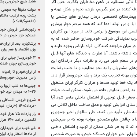
شاید هیچ خودرویی پشت
 تأثیر مستقیم بر ذهن مخاطبان بگذارد. حتی اگر
ف کننده در نظر بگیریم، بازهم نحوه و شکل تهیه و
دولت دقیقاً چه سهمی از 
پشت پرده ترکیب مالکان
ل بیمارستان تخصصی درمان بیماری های چشمی یا
(+اینفوگرافیک)
ا او می تواند ادعا کند که همه مردم دچار بیماری
رکوردشکنی فروش خودرو
 این موضوع را برنمی تابد. در مورد این گزارش
عملکرد بازار خودرو در ۶ سال اخیر
رب نمایندگی شرکت خودروسازی حاضر شده که به
پزشکیان: بعد از ایران‌
ر میان مراجعه کنندگان افراد ناراضی وجود دارند و
وزیر اقتصاد را هم برا
اشته باشند. آیا نظرات و دیدگاه های آنها قابل
 در سطح شهر می زد و نظرات دیگر دارندگان این
خودروسازی جهان شدند
های مشتریان را به نحو مطلوب و تا جلب رضایت
از ایران‌خودرو تا زامیا
ان بهانه تخریب یک برند و یک خودروساز قرار داد.
راس مدیریت خودروساز
اد یک خط تولید صدها و هزاران کارگر ایران مشغول
چینی‌ها به قلب اروپا ر
ز به راحتی نمایش داده می شود، ممکن است حیات
۲۰۲۶ به میدان نبرد خودروسازان جهان تبدیل می‌شود
ی بخش قابل توجهی از اشتغال داخلی منجر شود آیا
 راستای افزایش تولید و عمق ساخت داخل تلاش می
-مرداد۱۴۰۵ (+زمان، قیمت و شرایط فروش)
نه ملی تأیید می کنند، طی سالهای اخیر جمهوری
ها با چالش های متعددی مواجه بوده که بر هیچکس
تضمین درآمد ۴۲۰ هزار میلیاردی دولت؟
ند تا به هر شکل ممکن از تولید و اشتغال داخلی
خبر خوب برای خریداران
 سالهای اخیر هزاران دستگاه خودرو به صورت شخصی
از ماه‌ها انتظار وارد ایر