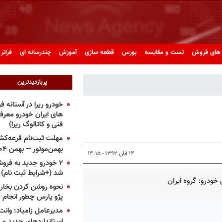
های فروش
تست و مقایسه
بورس
قطعه سازی
آموزش
چندرسانه ای
فراتر 
پربازدیدترین
خودرو ریرا در آستانه 
های ایران خودرو معر
فنی و کاتالوگ ریرا)
مهلت ثبت‌نام قرعه‌کشی
بهمن‌موتور — بهمن ۱۴۰۴
۱۴ آبان ۱۳۹۲ - ۱۴:۱۵
۲ خودرو جدید به فروش
شد (+شرایط ثبت نام)
خودرو: گروه ایران
نحوه روشن کردن بخاری
پژو پارس چطور انجام 
مدیرعامل زامیاد: وانت 
استانداردهای جدید می