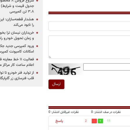
جدول قیمت و شرایط) /
۳.۸ تن کمپرسی
هشدار قطعه‌سازان: این
را نابود می‌کند
خریداران نیسان ترا بخوا
و زمان تحویل خودرو راه
ورود کمپرسی جدید جک 
امکانات کامیونت کمپرسی 
فعالیت ۱۱ خط مع
اعلام ساعت کار مراکز م
از تولید فنر خودرو تا ت
قلب فنرسازی زر گلپایگا
ارسال
نظرات در صف انتشار: 0
نظرات غیرقابل انتشار: 0
پاسخ
2
11