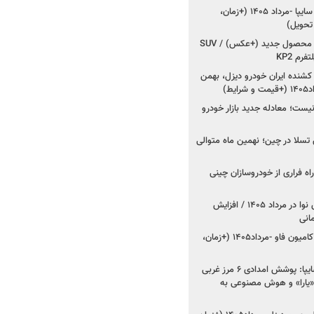
شروع فروش کوییک S سایپا -مرداد ۱۴۰۵ (+زمان،
 تحویل)
کرمان موتور به دنبال ۲ محصول جدید (+عکس) / SUV
رم KP2
شنده ایران خودرو دیزل، بهمن
ط)
ت؛ معادله جدید بازار خودرو
وش تسلا در چین؛ نهمین ماه متوالی
اه فراری از خودروسازان چینی
اعلام قیمت جدید پارس نوا در مرداد ۱۴۰۵ / افزایش
شروع فروش کشنده و کامیون فاو -مرداد۱۴۰۵ (+زمان،
مدیرعامل امدادخودروسایپا: پوشش امدادی ۶ مرز غربی
رح اربعین ۱۴۰۵ / «یارا» و هوش مصنوعی به