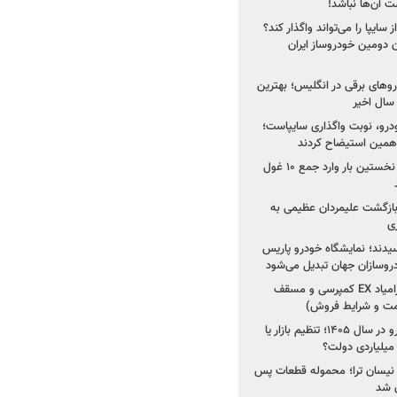
 آن‌ها نباشد!
سایپا را می‌تواند واگذار کند؟
 دومین خودروساز ایران
های برقی در انگلیس؛ بهترین
خودرو، نوبت واگذاری سایپاست؛
ی همین استیضاح کردند
۳ خودروساز چینی برای نخستین بار وارد جمع ۱۰ غول
د؛ بازگشت علیمردان عظیمی به
ی
سیدند؛ نمایشگاه خودرو پاریس
شروع فروش اقساطی زامیاد EX کمپرسی و مسقف
راز واردات ۷۵ هزار خودرو در سال ۱۴۰۵؛ تنظیم بازار یا
 نیسان ترا؛ محموله قطعات پس
ان شد