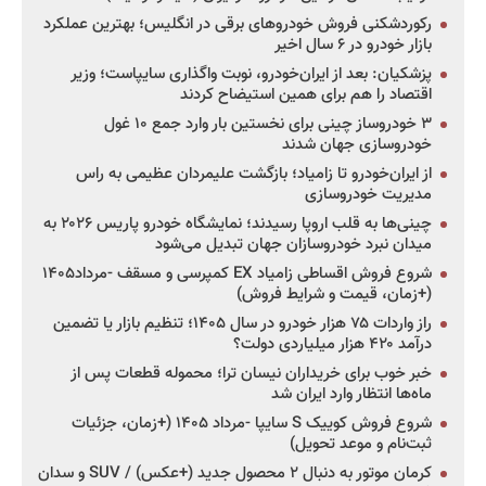
رکوردشکنی فروش خودروهای برقی در انگلیس؛ بهترین عملکرد
بازار خودرو در ۶ سال اخیر
پزشکیان: بعد از ایران‌خودرو، نوبت واگذاری سایپاست؛ وزیر
اقتصاد را هم برای همین استیضاح کردند
۳ خودروساز چینی برای نخستین بار وارد جمع ۱۰ غول
خودروسازی جهان شدند
از ایران‌خودرو تا زامیاد؛ بازگشت علیمردان عظیمی به راس
مدیریت خودروسازی
چینی‌ها به قلب اروپا رسیدند؛ نمایشگاه خودرو پاریس ۲۰۲۶ به
میدان نبرد خودروسازان جهان تبدیل می‌شود
شروع فروش اقساطی زامیاد EX کمپرسی و مسقف -مرداد۱۴۰۵
(+زمان، قیمت و شرایط فروش)
راز واردات ۷۵ هزار خودرو در سال ۱۴۰۵؛ تنظیم بازار یا تضمین
درآمد ۴۲۰ هزار میلیاردی دولت؟
خبر خوب برای خریداران نیسان ترا؛ محموله قطعات پس از
ماه‌ها انتظار وارد ایران شد
شروع فروش کوییک S سایپا -مرداد ۱۴۰۵ (+زمان، جزئیات
ثبت‌نام و موعد تحویل)
کرمان موتور به دنبال ۲ محصول جدید (+عکس) / SUV و سدان