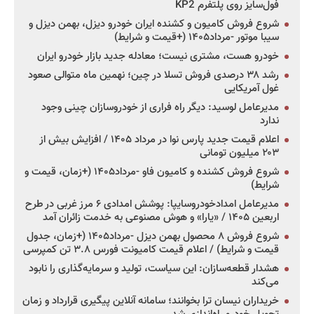
فول‌سایز روی پلتفرم KP2
شروع فروش کامیون و کشنده ایران خودرو دیزل، بهمن دیزل و
سیبا موتور -مرداد۱۴۰۵ (+قیمت و شرایط)
خودرو هست، مشتری نیست؛ معادله جدید بازار خودرو ایران
رشد ۳۸ درصدی فروش تسلا در چین؛ نهمین ماه متوالی صعود
غول آمریکایی
مدیرعامل لوسید: دیگر راه فراری از خودروسازان چینی وجود
ندارد
اعلام قیمت جدید پارس نوا در مرداد ۱۴۰۵ / افزایش بیش از
۲۰۳ میلیون تومانی
شروع فروش کشنده و کامیون فاو -مرداد۱۴۰۵ (+زمان، قیمت و
شرایط)
مدیرعامل امدادخودروسایپا: پوشش امدادی ۶ مرز غربی در طرح
اربعین ۱۴۰۵ / «یارا» و هوش مصنوعی به خدمت زائران آمد
شروع فروش ۸ محصول بهمن دیزل -مرداد۱۴۰۵ (+زمان، جدول
قیمت و شرایط) / اعلام قیمت کامیونت فورس ۳.۸ تن کمپرسی
هشدار قطعه‌سازان: این سیاست، تولید و سرمایه‌گذاری را نابود
می‌کند
خریداران نیسان ترا بخوانند؛ سامانه آنلاین پیگیری قرارداد و زمان