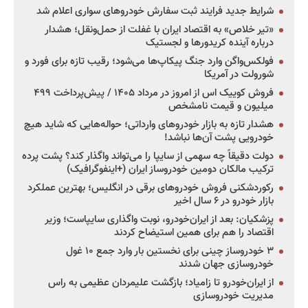
شرایط جدید فرایند ثبت سفارش خودروهای سواری اعلام شد
«تیر خلاص» به اقتصاد ایران با غفلت از حمل‌ونقل؛ هشدار
درباره آینده کریدورها و لجستیک
فولکس‌واگن وارد جنگ پیکاپ‌ها می‌شود؛ رقیب تازه برای فورد و
شورولت در آمریکا
فروش کوییک اس از امروز در مرداد ۱۴۰۵ / پیش‌پرداخت ۴۹۹
میلیون و قیمت نامشخص
هشدار تازه به بازار خودروهای وارداتی؛ حواله‌هایی که شاید هیچ
خودرویی پشت آن‌ها نباشد!
دولت دقیقاً چه سهمی از سایپا را می‌تواند واگذار کند؟ پشت پرده
ترکیب مالکان دومین خودروساز ایران (+اینفوگرافیک)
رکوردشکنی فروش خودروهای برقی در انگلیس؛ بهترین عملکرد
بازار خودرو در ۶ سال اخیر
پزشکیان: بعد از ایران‌خودرو، نوبت واگذاری سایپاست؛ وزیر
اقتصاد را هم برای همین استیضاح کردند
۳ خودروساز چینی برای نخستین بار وارد جمع ۱۰ غول
خودروسازی جهان شدند
از ایران‌خودرو تا زامیاد؛ بازگشت علیمردان عظیمی به راس
مدیریت خودروسازی