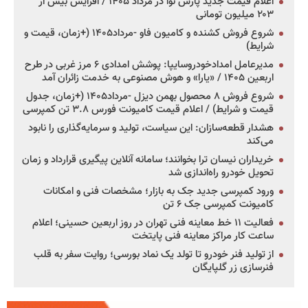
اعلام قیمت جدید پارس نوا در مرداد ۱۴۰۵ / افزایش بیش از
۲۰۳ میلیون تومانی
شروع فروش کشنده و کامیون فاو -مرداد۱۴۰۵ (+زمان، قیمت و
شرایط)
مدیرعامل امدادخودروسایپا: پوشش امدادی ۶ مرز غربی در طرح
اربعین ۱۴۰۵ / «یارا» و هوش مصنوعی به خدمت زائران آمد
شروع فروش ۸ محصول بهمن دیزل -مرداد۱۴۰۵ (+زمان، جدول
قیمت و شرایط) / اعلام قیمت کامیونت فورس ۳.۸ تن کمپرسی
هشدار قطعه‌سازان: این سیاست، تولید و سرمایه‌گذاری را نابود
می‌کند
خریداران نیسان ترا بخوانند؛ سامانه آنلاین پیگیری قرارداد و زمان
تحویل خودرو راه‌اندازی شد
ورود کمپرسی جدید جک به بازار؛ مشخصات فنی و امکانات
کامیونت کمپرسی جک ۶ تن
فعالیت ۱۱ خط معاینه فنی تهران در روز اربعین حسینی؛ اعلام
ساعت کار مراکز معاینه فنی پایتخت
از تولید فنر خودرو تا تولد یک نماد بورسی؛ روایت سفر به قلب
فنرسازی زر گلپایگان