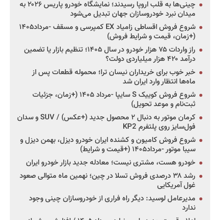
چینی‌ها به قلب اروپا رسیدند؛ نمایشگاه خودرو پاریس ۲۰۲۶ به
میدان نبرد خودروسازان جهان تبدیل می‌شود
شروع فروش اقساطی زامیاد EX کمپرسی و مسقف -مرداد۱۴۰۵
(+زمان، قیمت و شرایط فروش)
راز واردات ۷۵ هزار خودرو در سال ۱۴۰۵؛ تنظیم بازار یا تضمین
درآمد ۴۲۰ هزار میلیاردی دولت؟
خبر خوب برای خریداران نیسان ترا؛ محموله قطعات پس از
ماه‌ها انتظار وارد ایران شد
شروع فروش کوییک S سایپا -مرداد ۱۴۰۵ (+زمان، جزئیات
ثبت‌نام و موعد تحویل)
کرمان موتور به دنبال ۲ محصول جدید (+عکس) / SUV و سدان
فول‌سایز روی پلتفرم KP2
شروع فروش کامیون و کشنده ایران خودرو دیزل، بهمن دیزل و
سیبا موتور -مرداد۱۴۰۵ (+قیمت و شرایط)
خودرو هست، مشتری نیست؛ معادله جدید بازار خودرو ایران
رشد ۳۸ درصدی فروش تسلا در چین؛ نهمین ماه متوالی صعود
غول آمریکایی
مدیرعامل لوسید: دیگر راه فراری از خودروسازان چینی وجود
ندارد