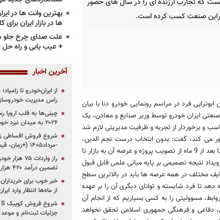
انست که تجارب ارزنده ای را در سال های حضور
راین صنعت کسب کرده است.
ها در بازار ایران برای ک
علت صدای چرخ جلو م
+ عیب یابی و راه حل 
آخرین اخبار
از ایران‌خودرو تا زامیا
راس مدیریت خودروساز
ترابی فرد در مراسم رونمایی خودرو دنا با بیان
چینی‌ها به قلب اروپا ر
نعتی ایران خودرو توسط وزیر صنایع و معادن، یک
۲۰۲۶ به میدان نبرد خودروسازان جهان تبدیل می‌شود
ناسب و برخوردار از تجربه و ظرفیت مدیریتی لازم شد
بور می کند، گفت: بدون انتخاب درست نجم الدین،
-مرداد۱۴۰۵ (+زمان، قیمت و شرایط فروش)
صنعت خودرو با چالش های جدی دست به گریبان بود. وی رونمایی از دنا بعد از 9 ماه از تصویب پروژه و عرضه آن به بازار تا
رویداد نتیجه تصمیمی بر پایه مبانی علمی قابل قبول
تضمین درآمد ۴۲۰ هزار میلیاردی دولت؟
ف مختلف در همه عرصه ها باید در بالاترین سطح
خبر خوب برای خریداران
 دهد تا فرد شایسته و توانای دیگری آن را بر عهده
از ماه‌ها انتظار وارد ایر
وابط، مسوولیتی را به کسی بسپاریم که از انجام آن
ی، دفاعی و فرهنگی جمهوری اسلامی تحقق نخواهد
جزئیات ثبت‌نام و موعد