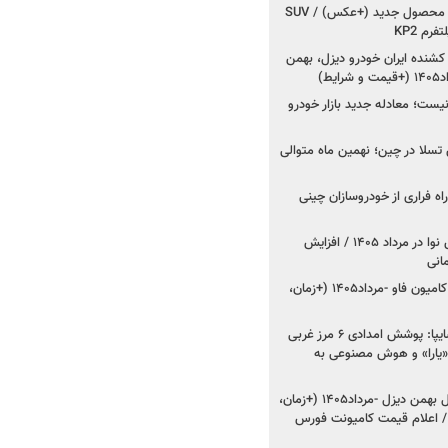
کرمان موتور به دنبال ۲ محصول جدید (+عکس) / SUV
رم KP2
شنده ایران خودرو دیزل، بهمن
ط)
ت؛ معادله جدید بازار خودرو
وش تسلا در چین؛ نهمین ماه متوالی
اه فراری از خودروسازان چینی
اعلام قیمت جدید پارس نوا در مرداد ۱۴۰۵ / افزایش
شروع فروش کشنده و کامیون فاو -مرداد۱۴۰۵ (+زمان،
مدیرعامل امدادخودروسایپا: پوشش امدادی ۶ مرز غربی
رح اربعین ۱۴۰۵ / «یارا» و هوش مصنوعی به
شروع فروش ۸ محصول بهمن دیزل -مرداد۱۴۰۵ (+زمان،
 اعلام قیمت کامیونت فورس