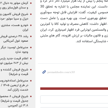
 پنجم را بیش از یک هزار میلیارد دلار ذکر کرد و
افزایش بهره وری را برای تسریع در دست یابی به این هدف، ضروری دانست. این نماینده مجلس با اشاره به تحقق 30
و سدان فول‌سایز روی پلتف
 محسوس کیفیت، گفت: افزایش قابل توجه سودآوری
شروع فروش کامیون و ک
ه تحقق بهره‌وری است. وی بهره وری را عامل دست
دیزل و سیبا موتور -مرداد۱۴۰۵ (+قیمت و شرای
 اظهار داشت: کاهش مصرف و تولید کالا با کم‌ترین
خودرو هست، مشتری نیس
المسلمین ابوترابی فرد اظهار امیدواری کرد، ایران
ایران
ی و قانون مالیات بر ارزش افزوده، گام های مثبتی
رشد ۳۸ درصدی فر
صعود غول آمریکایی
ه شایستگی استفاده کند.
مدیرعامل لوسید: دیگر ر
وجود ندارد
بیش از ۲۰۳ میلیون تومانی
قیمت و شرایط)
در ط
خدمت زائران آمد
جدول قیمت و شرایط) /
۳.۸ تن کمپرسی