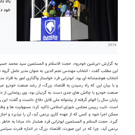
بالا د
خود د
2974
به گزارش «پرشین خودرو»، حجت الاسلام و المسلمین سید محمد حسن ابو
این مطلب گفت : انتخاب مهندس نجم الدین به عنوان مدیر عامل گروه ص
انتخاب هوشمندانه ای بود. ابوترابی فرد خواستار واگذاری امور به افراد م
و با بیان این که راه رسیدن به اقتصاد بزرگ، از رشد صنعت خودرو ع
پایان سال را الهام گرفته از پشتوانه ملی قابل دفاع دانست و گفت: این 
است. نایب رییس مجلس شورای اسلامی تاکید کرد: مسوولیت ها و وظای
ممکن اجرا شود و کسی که از عهده کاری برنمی آید، آن را نپذیرد و اجازه
گیرد. حجت السلام و المسلمین ابوترابی فرد هشدار داد مبادا به خاطر ر
برنمی آید، چرا که در این صورت، اقتصاد بزرگ در اندازه قدرت سیاس