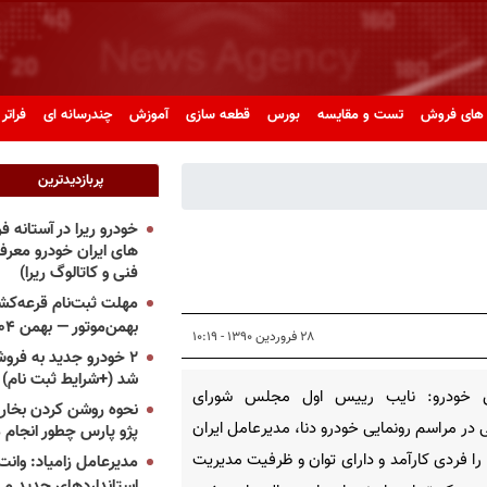
های فروش
تست و مقایسه
بورس
قطعه سازی
آموزش
چندرسانه ای
فراتر 
پربازدیدترین
خودرو ریرا در آستانه 
های ایران خودرو معر
فنی و کاتالوگ ریرا)
مهلت ثبت‌نام قرعه‌کشی
بهمن‌موتور — بهمن ۱۴۰۴
۲۸ فروردین ۱۳۹۰ - ۱۰:۱۹
۲ خودرو جدید به فروش
شد (+شرایط ثبت نام)
 خودرو: نایب رییس اول مجلس شورای
نحوه روشن کردن بخاری
 در مراسم رونمایی خودرو دنا، مدیرعامل ایران
پژو پارس چطور انجام 
را فردی کارآمد و دارای توان و ظرفیت مدیریت
مدیرعامل زامیاد: وانت 
استانداردهای جدید می