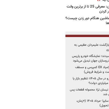
بهترین وانت ها در ایران: معرفی 25 تا از برترین وانت
ار کردن
اشین هنگام دور زدن چیست؟
ها
د؛ بازگشت علیمردان عظیمی به
ی
سیدند؛ نمایشگاه خودرو پاریس
شروع فروش اقساطی زامیاد EX کمپرسی و مسقف
راز واردات ۷۵ هزار خودرو در سال ۱۴۰۵؛ تنظیم بازار یا
 نیسان ترا؛ محموله قطعات پس
ان شد
شروع فروش کوییک S سایپا -مرداد ۱۴۰۵ (+زمان،
 تحویل)