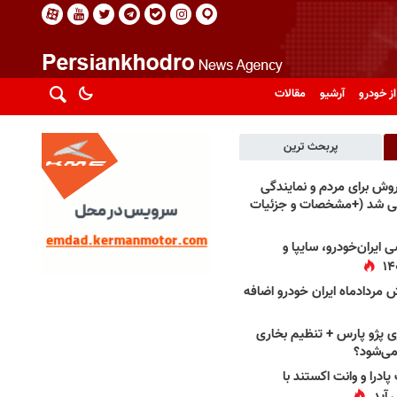
از خودرو
آرشیو
مقالات
پربحث ترین
فروش برای مردم و نمایندگی
فی شد (+مشخصات و جزئیات
 ایران‌خودرو، سایپا و
 مردادماه ایران خودرو اضافه
 پژو پارس + تنظیم بخاری
می‌شود؟
پادرا و وانت اکستند با
 آید