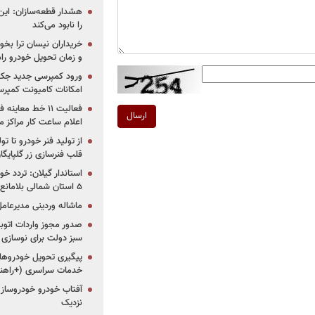
هشدار قطعه‌سازان: این
را نابود می‌کند
خریداران نیسان ترا بخوا
و زمان تحویل خودرو راه
ورود کمپرسی جدید جک 
امکانات کامیونت کمپرسی 
فعالیت ۱۱ خط مع
ارسال
اعلام ساعت کار مراکز م
از تولید فنر خودرو تا ت
قلب فنرسازی زر گلپایگا
استاندار گیلان: تردد خو
۵ استان شمالی بلامانع شد
ماشاله وردینی مدیرعا
سبز دولت برای نوسازی 
پیگیری تحویل خودروهای
خدمات سراسری (+راهنم
آفتاب خودرو خودروساز م
نزدیک