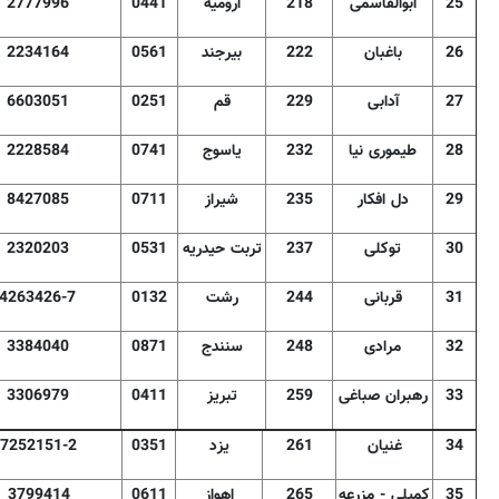
25
ابوالقاسمی
218
ارومیه
0441
2777996
26
باغبان
222
بیرجند
0561
2234164
27
آدابی
229
قم
0251
6603051
28
طیموری نیا
232
یاسوج
0741
2228584
29
دل افکار
235
شیراز
0711
8427085
30
توکلی
237
تربت حیدریه
0531
2320203
31
قربانی
244
رشت
0132
4263426-7
32
مرادی
248
سنندج
0871
3384040
33
رهبران صباغی
259
تبریز
0411
3306979
34
غنیان
261
یزد
0351
7252151-2
35
کمیلی - مزرعه
265
اهواز
0611
3799414