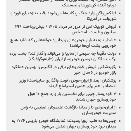
درباره آینده کریدورها و لجستیک
فولکس‌واگن وارد جنگ پیکاپ‌ها می‌شود؛ رقیب تازه برای فورد و
شورولت در آمریکا
فروش کوییک اس از امروز در مرداد ۱۴۰۵ / پیش‌پرداخت ۴۹۹
میلیون و قیمت نامشخص
هشدار تازه به بازار خودروهای وارداتی؛ حواله‌هایی که شاید هیچ
خودرویی پشت آن‌ها نباشد!
دولت دقیقاً چه سهمی از سایپا را می‌تواند واگذار کند؟ پشت پرده
ترکیب مالکان دومین خودروساز ایران (+اینفوگرافیک)
رکوردشکنی فروش خودروهای برقی در انگلیس؛ بهترین عملکرد
بازار خودرو در ۶ سال اخیر
پزشکیان: بعد از ایران‌خودرو، نوبت واگذاری سایپاست؛ وزیر
اقتصاد را هم برای همین استیضاح کردند
۳ خودروساز چینی برای نخستین بار وارد جمع ۱۰ غول
خودروسازی جهان شدند
از ایران‌خودرو تا زامیاد؛ بازگشت علیمردان عظیمی به راس
مدیریت خودروسازی
چینی‌ها به قلب اروپا رسیدند؛ نمایشگاه خودرو پاریس ۲۰۲۶ به
میدان نبرد خودروسازان جهان تبدیل می‌شود