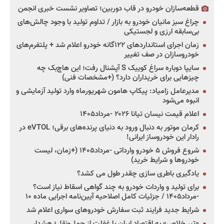
قطعه‌سازان خودرو در قاب دوربین؛ تصاویر نشست خبری انجمن
چراغ سبز مانیان خودرو به بازار / تداوم تولید با وجود چالش‌های
بی‌سابقه ارزی و لجستیکی
زمان اجرای استانداردهای ۱۲۲گانه خودرو اعلام شد + پلتفرم‌های
خودروسازان در صف تغییر
سایپا دوباره سراغ کوییک S آپشنال رفت؛ این هاچ‌بک چه
چیزهایی برای خریداران دارد؟ (+مشخصات فنی)
مدیرعامل زامیاد: پیکاپ هامون شهریورماه وارد تولید آزمایشی و
انبوه می‌شود
اعلام قیمت نیسان تیانا ۲۰۲۶ -مرداد۱۴۰۵
کرمان موتور به دنبال ورود به دنیای پرنده‌های برقی؛ eVTOL در
رادار این خودروساز ایرانی!
شروع فروش ۵ خودرو وارداتی -مرداد۱۴۰۵ (+زمان، لیست
خودروها و شرایط خرید)
یادگیری باطری سازی چقدر طول می کشد؟
برای تولید و واردات خودرو به چند گواهی اسقاط نیاز است؟
-مرداد۱۴۰۵ / جزئیات کامل اصلاحیه آیین‌نامه اجرایی ماده ۱۰
شرایط جدید فرایند ثبت سفارش خودروهای سواری اعلام شد
«تیر خلاص» به اقتصاد ایران با غفلت از حمل‌ونقل؛ هشدار