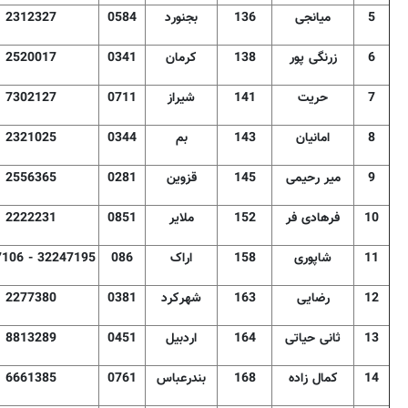
5
میانجی
136
بجنورد
0584
2312327
6
زرنگی پور
138
کرمان
0341
2520017
7
حریت
141
شیراز
0711
7302127
8
امانیان
143
بم
0344
2321025
9
میر رحیمی
145
قزوین
0281
2556365
10
فرهادی فر
152
ملایر
0851
2222231
11
شاپوری
158
اراک
086
106 - 32247195
12
رضایی
163
شهرکرد
0381
2277380
13
ثانی حیاتی
164
اردبیل
0451
8813289
14
کمال زاده
168
بندرعباس
0761
6661385