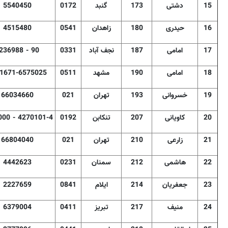
15
دشتی
173
گنبد
0172
5540450
16
حیدری
180
زاهدان
0541
4515480
17
امامی
187
نجف آباد
0331
236988 - 90
18
امامی
190
مشهد
0511
1671-6575025
19
خسروانی
193
تهران
021
66034660
20
کاویانی
207
تنکابن
0192
000 - 4270101-4
21
زارعی
210
تهران
021
66804040
22
هاشمی
212
سمنان
0231
4442623
23
جعفریان
214
ایلام
0841
2227659
24
منیف
217
تبریز
0411
6379004