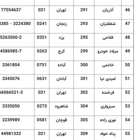
46
آذریان
291
تهران
021
77554637
47
شفقتیان
293
زنجان
0241
4385 - 3224380
48
فلاحی
295
یزد
0351
5263500-2
49
میلاد خودرو
299
کرج
0263
4586985-7
50
خادمی
300
آباده
0751
3361804
51
امیدی نیا
301
آبادان
0631
3345076
52
فرخنده
302
تهران
021
66066521-3
53
سبزواری
304
شاهرود
0273
3335050
54
نوری زاده
305
قوچان
0581
2239989
55
پناه خواه
309
تهران
021
44981332