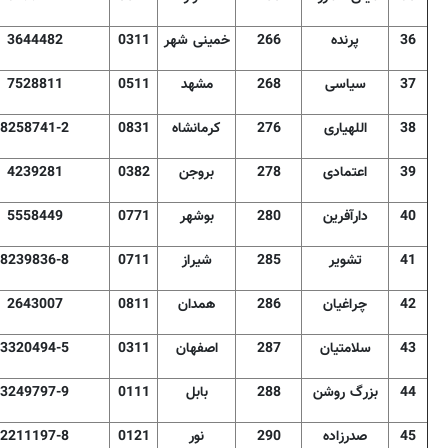
36
پرنده
266
خمینی شهر
0311
3644482
37
سیاسی
268
مشهد
0511
7528811
38
اللهیاری
276
کرمانشاه
0831
8258741-2
39
اعتمادی
278
بروجن
0382
4239281
40
دارآفرین
280
بوشهر
0771
5558449
41
تشویر
285
شیراز
0711
8239836-8
42
چراغیان
286
همدان
0811
2643007
43
سلامتیان
287
اصفهان
0311
3320494-5
44
بزرگ روشن
288
بابل
0111
3249797-9
45
صدرزاده
290
نور
0121
2211197-8