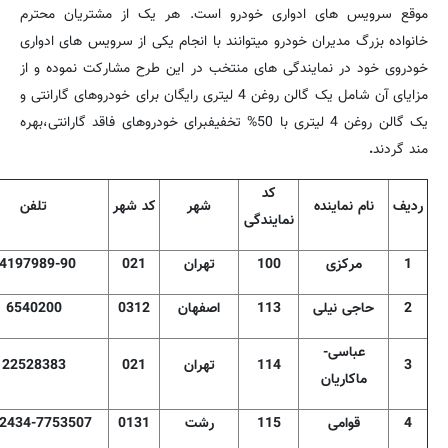
موقع سرویس های ادواری خودرو است. هر یک از مشتریان محترم
خانواده بزرگ مدیران خودرو میتوانند با انجام یکی از سرویس های ادواری
خودروی خود در نمایندگی های منتخب در این طرح مشارکت نموده و از
مزایای آن شامل یک گالن روغن 4 لیتری رایگان برای خودروهای گارانتی و
یک گالن روغن 4 لیتری با 50% تخفیفبرای خودروهای فاقد گارانتی،بهره
مند گردند
.
کد
ردیف
نام نماینده
شهر
کد شهر
تلفن
نمایندگی
1
مرکزی
100
تهران
021
4197989-90
2
حاجی نیلی
113
اصفهان
0312
6540200
عباسی
-
3
114
تهران
021
22528383
ماکاریان
4
قوامی
115
رشت
0131
2434-7753507