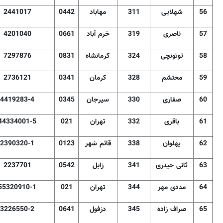
56
شهلایی
311
مهاباد
0442
2441017
57
ناصری
319
خرم آباد
0661
4201040
58
توتونچی
324
کرمانشاه
0831
7297876
59
محتشم
328
کرمان
0341
2736121
60
صفاری
330
سیرجان
0345
4419283-4
61
باقری
332
تهران
021
44334001-5
62
پهلوان
338
قائم شهر
0123
2390320-1
63
ثانی حیدری
341
زابل
0542
2237701
64
مددی مهر
344
تهران
021
55320910-1
65
صراف زاده
345
دزفول
0641
3226550-2