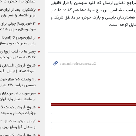
عملکرد بازار خودرو در ۶ سال اخیر
اجع قضایی ارسال که کلیه متهمین با قرار قانونی
پزشکیان: بعد از ایران‌
وص آسیب شناسی این نوع سرقت‌ها هم گفت: علت و
وزیر اقتصاد را هم برا
 به هشدارهای پلیسی و پارک خودرو در مناطق تاریک و
 قابل توجه است.
خودروسازی جهان شدند
از ایران‌خودرو تا زامیا
راس مدیریت خودروساز
چینی‌ها به قلب اروپا ر
۲۰۲۶ به میدان نبرد خودروسازان جهان تبدیل می‌شود
-مرداد۱۴۰۵ (+زمان، قیمت و شرایط فروش)
تضمین درآمد ۴۲۰ هزار میلیاردی دولت؟
خبر خوب برای خریداران
از ماه‌ها انتظار وارد ایر
جزئیات ثبت‌نام و موعد
و سدان فول‌سایز روی پلتف
شروع فروش کامیون و ک