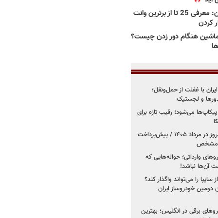
بهترین وانت ها در ایران: معرفی 25 تا از برترین وانت
ار کردن
اشین هنگام دور زدن چیست؟
ها
یران با غفلت از حمل‌ونقل؛
یدورها و لجستیک
کاپ‌ها می‌شود؛ رقیب تازه برای
ا
فروش کوییک اس از امروز در مرداد ۱۴۰۵ / پیش‌پرداخت
روهای وارداتی؛ حواله‌هایی که
 آن‌ها نباشد!
سایپا را می‌تواند واگذار کند؟
 دومین خودروساز ایران
های برقی در انگلیس؛ بهترین