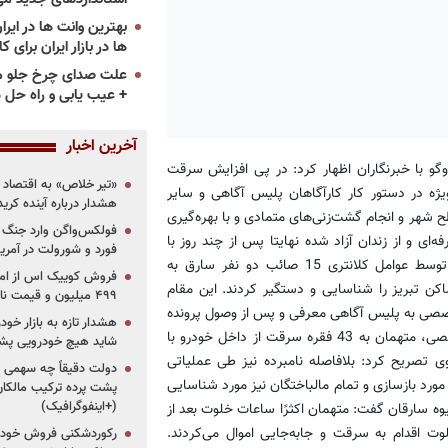
ها در بازار ایران برای ک
علت صدای چرخ جلو م
+ عیب یابی و راه حل 
آخرین اخبار
وگو با خبرنگاران اظهار کرد: در پی افزایش سرقت
«تیر خلاص» به اقتصاد ا
ه در دستور کار کارآگاهان پلیس آگاهی و سایر
هشدار درباره آینده کر
طح شهر و انجام گشت‌زنی‌های متمادی و با بهره‌گیری
فولکس‌واگن وارد جنگ پی
‌ای و از زندان آزاد شده نهایتا پس از چند روز با
فورد و شورولت در آمریک
تشکیل اکیپ‌های ویژه برای دستگیری و شناسایی سارق یا سارقان توسط عوامل کلانتری 15 صائب دو نفر سارق به
کن تبریز را شناسایی و دستگیر کردند. این مقام
۴۹۹ میلیون و قیمت نامشخص
خصصی به پلیس آگاهی معرفی و پس از وصول پرونده
هشدار تازه به بازار خود
کارآگاهان مبارزه با سرقت طی چند مرحله تحقیق و بازجویی‌های تخصصی، متهمان به 43 فقره سرقت از داخل خودرو با
شاید هیچ خودرویی پشت
صریح کرد: بلافاصله نامبرده نیز طی عملیاتی
دولت دقیقاً چه سهمی از 
رد بازسازی و تمام مالباختگان نیز مورد شناسایی
پشت پرده ترکیب مالکان
(+اینفوگرافیک)
 سارقان گفت: متهمان اکثرًا ساعات خلوت بعد از
ت اقدام به سرقت و جابه‌جایی اموال می‌کردند.
رکوردشکنی فروش خودرو