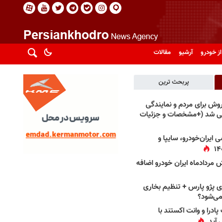
از خودرو
آرشیو
مقالات
پربحث ترین
فروش برای مردم و نمایندگی
فی شد (+مشخصات و جزئیات
 ایران‌خودرو، سایپا و
 مردادماه ایران خودرو اضافه
 پژو پارس + تنظیم بخاری
می‌شود؟
پادرا و وانت اکستند با
 آید