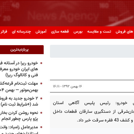
های فروش
تست و مقایسه
بورس
قطعه سازی
آموزش
چندرسانه ای
فراتر 
پربازدیدترین
خودرو ریرا در آستانه 
های ایران خودرو معر
فنی و کاتالوگ ریرا)
مهلت ثبت‌نام قرعه‌کشی
۱۶ بهمن ۱۳۹۲ - ۱۶:۱۱
بهمن‌موتور — بهمن ۱۴۰۴
۲ خودرو جدید به فروش
ن خودرو: رئیس پلیس آگاهی استان
شد (+شرایط ثبت نام)
یجان‌شرقی از دستگیری سارقان قطعات داخل
نحوه روشن کردن بخاری
پژو پارس چطور انجام 
 فقره سرقت خبر داد.
مدیرعامل زامیاد: وانت 
استانداردهای جدید می