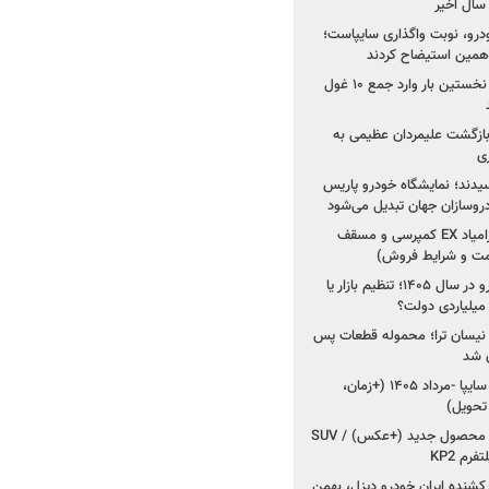
خودرو، نوبت واگذاری سایپاست؛
ی همین استیضاح کردند
۳ خودروساز چینی برای نخستین بار وارد جمع ۱۰ غول
د؛ بازگشت علیمردان عظیمی به
ی
سیدند؛ نمایشگاه خودرو پاریس
شروع فروش اقساطی زامیاد EX کمپرسی و مسقف
راز واردات ۷۵ هزار خودرو در سال ۱۴۰۵؛ تنظیم بازار یا
 نیسان ترا؛ محموله قطعات پس
ان شد
شروع فروش کوییک S سایپا -مرداد ۱۴۰۵ (+زمان،
 تحویل)
کرمان موتور به دنبال ۲ محصول جدید (+عکس) / SUV
رم KP2
شنده ایران خودرو دیزل، بهمن