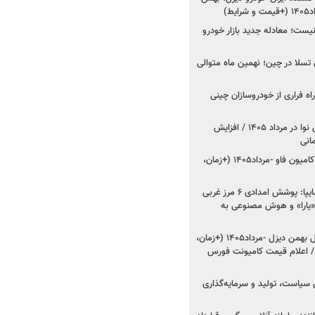
ط)
ت؛ معادله جدید بازار خودرو
وش تسلا در چین؛ نهمین ماه متوالی
اه فراری از خودروسازان چینی
اعلام قیمت جدید پارس نوا در مرداد ۱۴۰۵ / افزایش
شروع فروش کشنده و کامیون فاو -مرداد۱۴۰۵ (+زمان،
مدیرعامل امدادخودروسایپا: پوشش امدادی ۶ مرز غربی
رح اربعین ۱۴۰۵ / «یارا» و هوش مصنوعی به
شروع فروش ۸ محصول بهمن دیزل -مرداد۱۴۰۵ (+زمان،
 اعلام قیمت کامیونت فورس
 سیاست، تولید و سرمایه‌گذاری