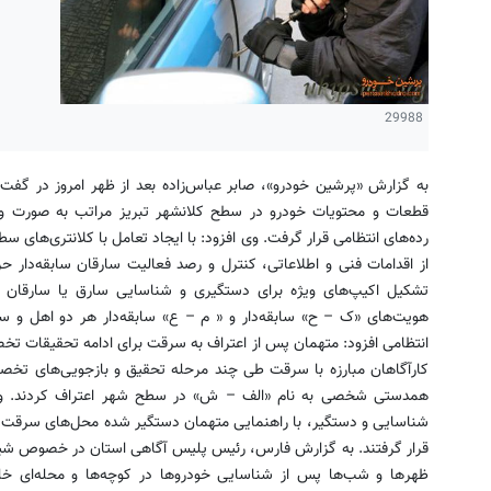
29988
به گزارش «پرشین خودرو»، صابر عباس‌زاده بعد از ظهر امروز در گفت‌
قطعات و محتویات خودرو در سطح کلانشهر تبریز مراتب به صورت ویژ
رده‌های انتظامی قرار گرفت. وی افزود: با ایجاد تعامل با کلانتری‌های س
از اقدامات فنی و اطلاعاتی، کنترل و رصد فعالیت سارقان سابقه‌دار حرفه
هویت‌های «ک – ح» سابقه‌دار و « م – ع» سابقه‌دار هر دو اهل و سا
انتظامی افزود: متهمان پس از اعتراف به سرقت برای ادامه تحقیقات ت
همدستی شخصی به نام «الف – ش» در سطح شهر اعتراف کردند. وی ت
شناسایی و دستگیر، با راهنمایی متهمان دستگیر شده محل‌های سرقت مو
قرار گرفتند. به گزارش فارس، رئیس پلیس آگاهی استان در خصوص شیوه
ظهرها و شب‌ها پس از شناسایی خودروها در کوچه‌ها و محله‌ای خلو