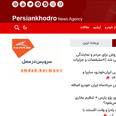
از خودرو
آرشیو
مقالات
پربحث ترین
فروش برای مردم و نمایندگی
فی شد (+مشخصات و جزئیات
 ایران‌خودرو، سایپا و
 مردادماه ایران خودرو اضافه
 پژو پارس + تنظیم بخاری
می‌شود؟
پادرا و وانت اکستند با
 آید