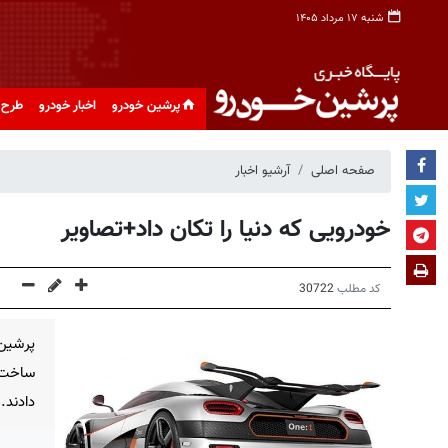
شنبه ۱۷ مرداد ۱۴۰۵
پرشین خودرو
اخبار خودرو
طرح 
صفحه اصلی
آرشیو اخبار
خودرویی که دنیا را تکان داد+تصاویر
کد مطلب
30722
پرشین 
ساخت ا
دادند.