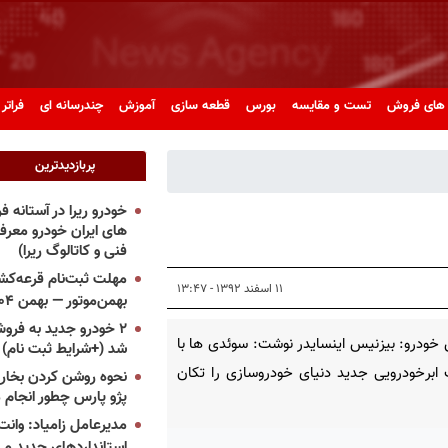
های فروش
تست و مقایسه
بورس
قطعه سازی
آموزش
چندرسانه ای
فراتر 
پربازدیدترین
خودرو ریرا در آستانه 
های ایران خودرو معر
فنی و کاتالوگ ریرا)
مهلت ثبت‌نام قرعه‌کشی
۱۱ اسفند ۱۳۹۲ - ۱۳:۴۷
بهمن‌موتور — بهمن ۱۴۰۴
۲ خودرو جدید به فروش
خودرو: بیزنیس اینسایدر نوشت: سوئدی ها با
شد (+شرایط ثبت نام)
برخودرویی جدید دنیای خودروسازی را تکان
نحوه روشن کردن بخاری
پژو پارس چطور انجام 
مدیرعامل زامیاد: وانت 
استانداردهای جدید می