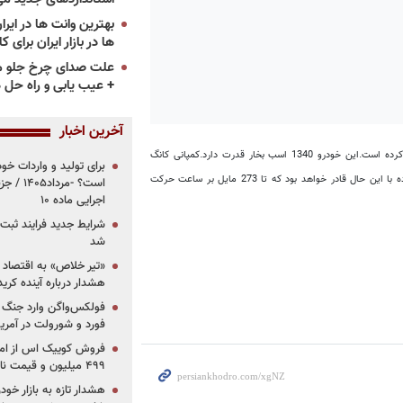
ها در بازار ایران برای ک
علت صدای چرخ جلو م
+ عیب یابی و راه حل 
آخرین اخبار
رده است.
این خودرو 1340 اسب بخار قدرت دارد.
کمپانی کانگ
برای تولید و واردات خو
سیگ طی بیانیه ای اعلام کرد: هدف و اولویت آنها در ساخت این خودرو سرعت بالا نبوده با این حال قادر خواهد بود که تا 273 مایل بر ساعت حرکت
است؟ -مر
اجرایی ماده ۱۰
شرایط جدید فرایند ثب
شد
«تیر خلاص» به اقتصاد ا
هشدار درباره آینده کر
فولکس‌واگن وارد جنگ پی
فورد و شورولت در آمریک
۴۹۹ میلیون و قیمت نامشخص
هشدار تازه به بازار خود