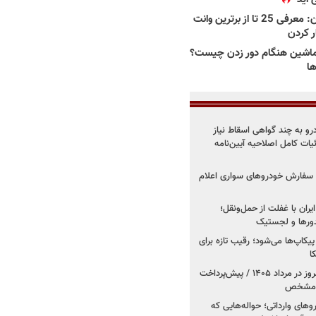
بهترین وانت ها در ایران: معرفی 25 تا از برترین وانت
ار کردن
اشین هنگام دور زدن چیست؟
ها
درو به چند گواهی اسقاط نیاز
داد۱۴۰۵ / جزئیات کامل اصلاحیه آیین‌نامه
ت سفارش خودروهای سواری اعلام
یران با غفلت از حمل‌ونقل؛
یدورها و لجستیک
کاپ‌ها می‌شود؛ رقیب تازه برای
ا
فروش کوییک اس از امروز در مرداد ۱۴۰۵ / پیش‌پرداخت
روهای وارداتی؛ حواله‌هایی که