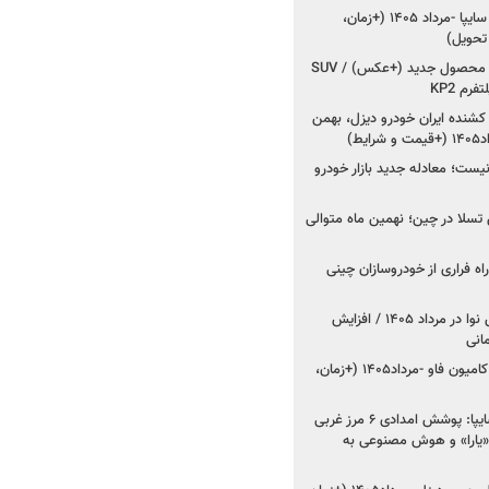
شروع فروش کوییک S سایپا -مرداد ۱۴۰۵ (+زمان،
 تحویل)
کرمان موتور به دنبال ۲ محصول جدید (+عکس) / SUV
رم KP2
شنده ایران خودرو دیزل، بهمن
ط)
ت؛ معادله جدید بازار خودرو
وش تسلا در چین؛ نهمین ماه متوالی
اه فراری از خودروسازان چینی
اعلام قیمت جدید پارس نوا در مرداد ۱۴۰۵ / افزایش
شروع فروش کشنده و کامیون فاو -مرداد۱۴۰۵ (+زمان،
مدیرعامل امدادخودروسایپا: پوشش امدادی ۶ مرز غربی
رح اربعین ۱۴۰۵ / «یارا» و هوش مصنوعی به