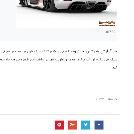
30722
به گزارش «پرشین خودرو»،
کمپانی سوئدی کانگ سیگ خودروی جدیدی معرفی ک
کند.
کد مطلب
30722