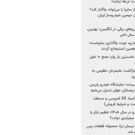
 آن‌ها نباشد!
سایپا را می‌تواند واگذار کند؟
 دومین خودروساز ایران
های برقی در انگلیس؛ بهترین
خودرو، نوبت واگذاری سایپاست؛
ی همین استیضاح کردند
۳ خودروساز چینی برای نخستین بار وارد جمع ۱۰ غول
د؛ بازگشت علیمردان عظیمی به
ی
سیدند؛ نمایشگاه خودرو پاریس
شروع فروش اقساطی زامیاد EX کمپرسی و مسقف
راز واردات ۷۵ هزار خودرو در سال ۱۴۰۵؛ تنظیم بازار یا
 نیسان ترا؛ محموله قطعات پس
ان شد