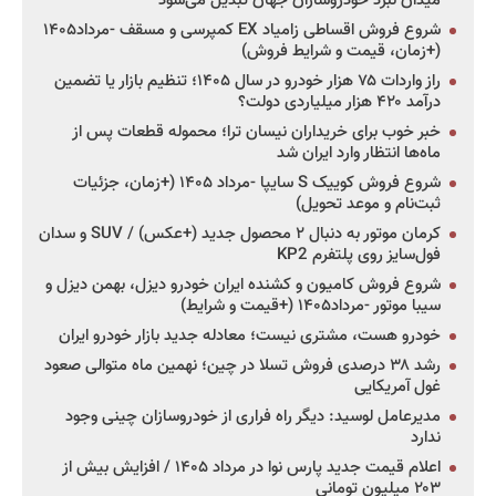
میدان نبرد خودروسازان جهان تبدیل می‌شود
شروع فروش اقساطی زامیاد EX کمپرسی و مسقف -مرداد۱۴۰۵
(+زمان، قیمت و شرایط فروش)
راز واردات ۷۵ هزار خودرو در سال ۱۴۰۵؛ تنظیم بازار یا تضمین
درآمد ۴۲۰ هزار میلیاردی دولت؟
خبر خوب برای خریداران نیسان ترا؛ محموله قطعات پس از
ماه‌ها انتظار وارد ایران شد
شروع فروش کوییک S سایپا -مرداد ۱۴۰۵ (+زمان، جزئیات
ثبت‌نام و موعد تحویل)
کرمان موتور به دنبال ۲ محصول جدید (+عکس) / SUV و سدان
فول‌سایز روی پلتفرم KP2
شروع فروش کامیون و کشنده ایران خودرو دیزل، بهمن دیزل و
سیبا موتور -مرداد۱۴۰۵ (+قیمت و شرایط)
خودرو هست، مشتری نیست؛ معادله جدید بازار خودرو ایران
رشد ۳۸ درصدی فروش تسلا در چین؛ نهمین ماه متوالی صعود
غول آمریکایی
مدیرعامل لوسید: دیگر راه فراری از خودروسازان چینی وجود
ندارد
اعلام قیمت جدید پارس نوا در مرداد ۱۴۰۵ / افزایش بیش از
۲۰۳ میلیون تومانی