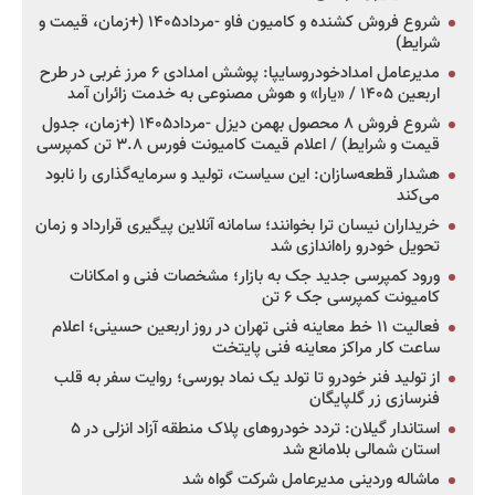
شروع فروش کشنده و کامیون فاو -مرداد۱۴۰۵ (+زمان، قیمت و
شرایط)
مدیرعامل امدادخودروسایپا: پوشش امدادی ۶ مرز غربی در طرح
اربعین ۱۴۰۵ / «یارا» و هوش مصنوعی به خدمت زائران آمد
شروع فروش ۸ محصول بهمن دیزل -مرداد۱۴۰۵ (+زمان، جدول
قیمت و شرایط) / اعلام قیمت کامیونت فورس ۳.۸ تن کمپرسی
هشدار قطعه‌سازان: این سیاست، تولید و سرمایه‌گذاری را نابود
می‌کند
خریداران نیسان ترا بخوانند؛ سامانه آنلاین پیگیری قرارداد و زمان
تحویل خودرو راه‌اندازی شد
ورود کمپرسی جدید جک به بازار؛ مشخصات فنی و امکانات
کامیونت کمپرسی جک ۶ تن
فعالیت ۱۱ خط معاینه فنی تهران در روز اربعین حسینی؛ اعلام
ساعت کار مراکز معاینه فنی پایتخت
از تولید فنر خودرو تا تولد یک نماد بورسی؛ روایت سفر به قلب
فنرسازی زر گلپایگان
استاندار گیلان: تردد خودروهای پلاک منطقه آزاد انزلی در ۵
استان شمالی بلامانع شد
ماشاله وردینی مدیرعامل شرکت گواه شد