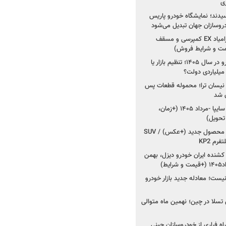
ی
سیدند؛ نمایشگاه خودرو پاریس
شروع فروش اقساطی زامیاد EX کمپرسی و مسقف
راز واردات ۷۵ هزار خودرو در سال ۱۴۰۵؛ تنظیم بازار یا
 نیسان ترا؛ محموله قطعات پس
ان شد
شروع فروش کوییک S سایپا -مرداد ۱۴۰۵ (+زمان،
 تحویل)
کرمان موتور به دنبال ۲ محصول جدید (+عکس) / SUV
رم KP2
شنده ایران خودرو دیزل، بهمن
ط)
ت؛ معادله جدید بازار خودرو
وش تسلا در چین؛ نهمین ماه متوالی
اه فراری از خودروسازان چینی