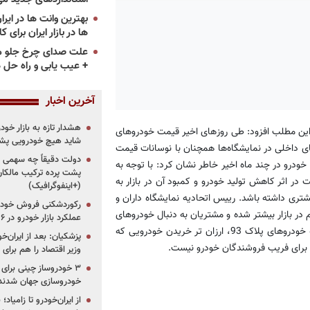
ها در بازار ایران برای ک
علت صدای چرخ جلو م
+ عیب یابی و راه حل 
آخرین اخبار
هشدار تازه به بازار خود
این مطلب افزود: طی روزهای اخیر قیمت خودروهای
شاید هیچ خودرویی پشت
دروهای داخلی در نمایشگاه‌ها همچنان با نوسانات قیمت
دولت دقیقاً چه سهمی از 
 تولید خودرو در چند ماه اخیر خاطر نشان کرد: با توجه به
پشت پرده ترکیب مالکان
در اثر کاهش تولید خودرو و کمبود آن در بازار به
(+اینفوگرافیک)
تری داشته باشد. رییس اتحادیه نمایشگاه داران و
رکوردشکنی فروش خودرو
 بازار بیشتر شده و مشتریان به دنبال خودروهای
عملکرد بازار خودرو در ۶ سال اخیر
دست دوم در حد نو هستند. زمانی افشار در ادامه تصریح کرد: با عرضه خودروهای پلاک 93، ارزان تر خریدن خودرویی که
پزشکیان: بعد از ایران‌
ای برای فریب فروشندگان خودرو نیست.
وزیر اقتصاد را هم برا
خودروسازی جهان شدند
از ایران‌خودرو تا زامیا