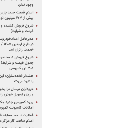
وجود ندارد
بیش از ۲۰۳ میلیون تومانی
قیمت و شرایط)
در ط
خدمت زائران آمد
جدول قیمت و شرایط) /
۳.۸ تن کمپرسی
هشدار قطعه‌سازان: این
را نابود می‌کند
خریداران نیسان ترا بخوا
و زمان تحویل خودرو راه
ورود کمپرسی جدید جک 
امکانات کامیونت کمپرسی 
فعالیت ۱۱ خط مع
اعلام ساعت کار مراکز م