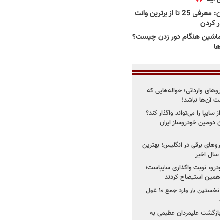
بهترین وانت ها در ایران: معرفی 25 تا از برترین وانت
ار کردن
اشین هنگام دور زدن چیست؟
ها
روهای وارداتی؛ حواله‌هایی که
 آن‌ها نباشد!
سایپا را می‌تواند واگذار کند؟
 دومین خودروساز ایران
های برقی در انگلیس؛ بهترین
خودرو، نوبت واگذاری سایپاست؛
ی همین استیضاح کردند
۳ خودروساز چینی برای نخستین بار وارد جمع ۱۰ غول
د؛ بازگشت علیمردان عظیمی به