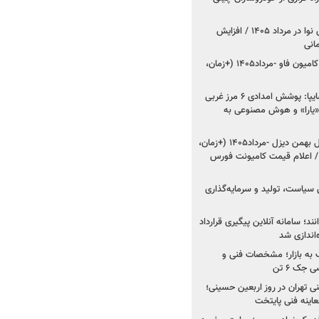
اعلام قیمت جدید پارس نوا در مرداد ۱۴۰۵ / افزایش
شروع فروش کشنده و کامیون فاو -مرداد۱۴۰۵ (+زمان،
مدیرعامل امدادخودروسایپا: پوشش امدادی ۶ مرز غربی
رح اربعین ۱۴۰۵ / «یارا» و هوش مصنوعی به
شروع فروش ۸ محصول بهمن دیزل -مرداد۱۴۰۵ (+زمان،
 اعلام قیمت کامیونت فورس
 سیاست، تولید و سرمایه‌گذاری
نند؛ سامانه آنلاین پیگیری قرارداد
‌اندازی شد
به بازار؛ مشخصات فنی و
جک ۶ تن
اینه فنی تهران در روز اربعین حسینی؛
عاینه فنی پایتخت