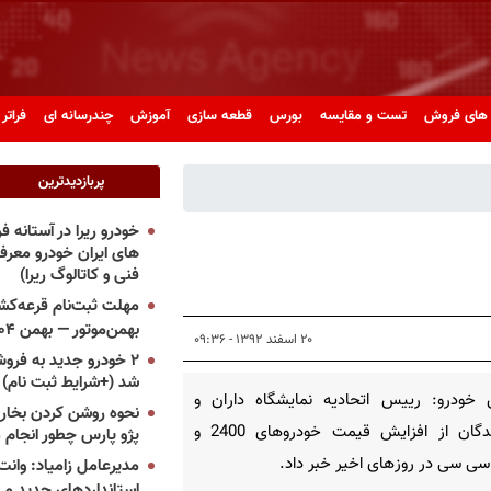
های فروش
تست و مقایسه
بورس
قطعه سازی
آموزش
چندرسانه ای
فراتر 
پربازدیدترین
خودرو ریرا در آستانه 
های ایران خودرو معر
فنی و کاتالوگ ریرا)
مهلت ثبت‌نام قرعه‌کشی
بهمن‌موتور — بهمن ۱۴۰۴
۲۰ اسفند ۱۳۹۲ - ۰۹:۳۶
۲ خودرو جدید به فروش
شد (+شرایط ثبت نام)
 خودرو: رییس اتحادیه نمایشگاه داران و
نحوه روشن کردن بخاری
فروشندگان از افزایش قیمت خودروهای 2400 و
پژو پارس چطور انجام 
مدیرعامل زامیاد: وانت 
استانداردهای جدید می