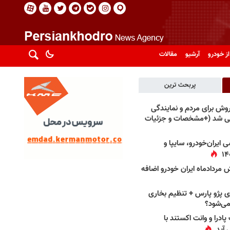
از خودرو
آرشیو
مقالات
پربحث ترین
فروش برای مردم و نمایندگی
فی شد (+مشخصات و جزئیات
 ایران‌خودرو، سایپا و
 مردادماه ایران خودرو اضافه
 پژو پارس + تنظیم بخاری
می‌شود؟
پادرا و وانت اکستند با
 آید