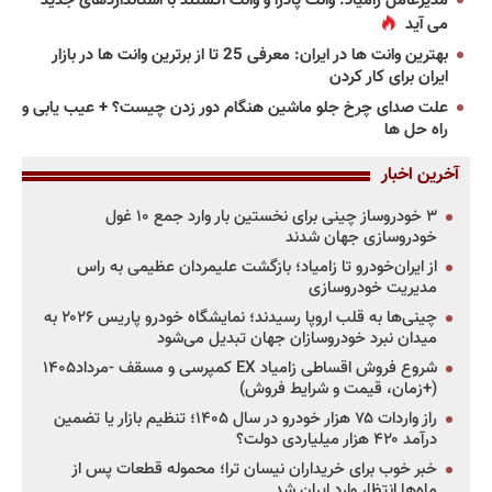
مدیرعامل زامیاد: وانت پادرا و وانت اکستند با استانداردهای جدید
می آید
بهترین وانت ها در ایران: معرفی 25 تا از برترین وانت ها در بازار
ایران برای کار کردن
علت صدای چرخ جلو ماشین هنگام دور زدن چیست؟ + عیب یابی و
راه حل ها
آخرین اخبار
۳ خودروساز چینی برای نخستین بار وارد جمع ۱۰ غول
خودروسازی جهان شدند
از ایران‌خودرو تا زامیاد؛ بازگشت علیمردان عظیمی به راس
مدیریت خودروسازی
چینی‌ها به قلب اروپا رسیدند؛ نمایشگاه خودرو پاریس ۲۰۲۶ به
میدان نبرد خودروسازان جهان تبدیل می‌شود
شروع فروش اقساطی زامیاد EX کمپرسی و مسقف -مرداد۱۴۰۵
(+زمان، قیمت و شرایط فروش)
راز واردات ۷۵ هزار خودرو در سال ۱۴۰۵؛ تنظیم بازار یا تضمین
درآمد ۴۲۰ هزار میلیاردی دولت؟
خبر خوب برای خریداران نیسان ترا؛ محموله قطعات پس از
ماه‌ها انتظار وارد ایران شد