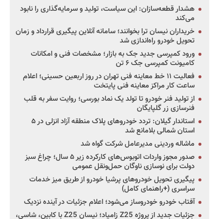
هشدار قطعه‌سازان: این سیاست، تولید و سرمایه‌گذاری را نابود
می‌کند
خریداران نیسان ترا بخوانند؛ سامانه آنلاین پیگیری قرارداد و زمان
تحویل خودرو راه‌اندازی شد
ورود کمپرسی جدید جک به بازار؛ مشخصات فنی و امکانات
کامیونت کمپرسی جک ۶ تن
فعالیت ۱۱ خط معاینه فنی تهران در روز اربعین حسینی؛ اعلام
ساعت کار مراکز معاینه فنی پایتخت
از تولید فنر خودرو تا تولد یک نماد بورسی؛ روایت سفر به قلب
فنرسازی زر گلپایگان
استاندار گیلان: تردد خودروهای پلاک منطقه آزاد انزلی در ۵
استان شمالی بلامانع شد
ماشاله وردینی مدیرعامل شرکت گواه شد
صدور مجوز واردات اتوبوس‌های کارکرده زیر ۵ سال؛ چراغ سبز
دولت برای نوسازی ناوگان حمل‌ونقل عمومی
پیگیری تحویل خودروهای پرشیا خودرو از طریق میز خدمات
سراسری (+راهنمای کامل)
آفتاب خودرو خودروساز می‌شود؛ اعلام جزئیات در آینده نزدیک
جزئیات جدید از پروژه Z25 زامیاد؛ نیسان Z25 با کابین، شاسی،