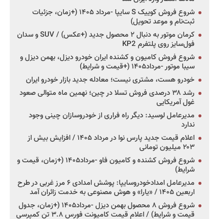
شروع فروش کوییک S سایپا -مرداد ۱۴۰۵ (+زمان، جزئیات
ثبت‌نام و موعد تحویل)
کرمان موتور به دنبال ۲ محصول جدید (+عکس) / SUV و سدان
فول‌سایز روی پلتفرم KP2
شروع فروش کامیون و کشنده ایران خودرو دیزل، بهمن دیزل و
سیبا موتور -مرداد۱۴۰۵ (+قیمت و شرایط)
خودرو هست، مشتری نیست؛ معادله جدید بازار خودرو ایران
رشد ۳۸ درصدی فروش تسلا در چین؛ نهمین ماه متوالی صعود
غول آمریکایی
مدیرعامل لوسید: دیگر راه فراری از خودروسازان چینی وجود
ندارد
اعلام قیمت جدید پارس نوا در مرداد ۱۴۰۵ / افزایش بیش از
۲۰۳ میلیون تومانی
شروع فروش کشنده و کامیون فاو -مرداد۱۴۰۵ (+زمان، قیمت و
شرایط)
مدیرعامل امدادخودروسایپا: پوشش امدادی ۶ مرز غربی در طرح
اربعین ۱۴۰۵ / «یارا» و هوش مصنوعی به خدمت زائران آمد
شروع فروش ۸ محصول بهمن دیزل -مرداد۱۴۰۵ (+زمان، جدول
قیمت و شرایط) / اعلام قیمت کامیونت فورس ۳.۸ تن کمپرسی