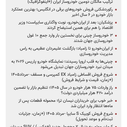
ترکیب مالکان دومین خودروساز ایران (+اینفوگرافیک)
رکوردشکنی فروش خودروهای برقی در انگلیس؛ بهترین عملکرد
بازار خودرو در ۶ سال اخیر
پزشکیان: بعد از ایران‌خودرو، نوبت واگذاری سایپاست؛ وزیر
اقتصاد را هم برای همین استیضاح کردند
۳ خودروساز چینی برای نخستین بار وارد جمع ۱۰ غول
خودروسازی جهان شدند
از ایران‌خودرو تا زامیاد؛ بازگشت علیمردان عظیمی به راس
مدیریت خودروسازی
چینی‌ها به قلب اروپا رسیدند؛ نمایشگاه خودرو پاریس ۲۰۲۶ به
میدان نبرد خودروسازان جهان تبدیل می‌شود
شروع فروش اقساطی زامیاد EX کمپرسی و مسقف -مرداد۱۴۰۵
(+زمان، قیمت و شرایط فروش)
راز واردات ۷۵ هزار خودرو در سال ۱۴۰۵؛ تنظیم بازار یا تضمین
درآمد ۴۲۰ هزار میلیاردی دولت؟
خبر خوب برای خریداران نیسان ترا؛ محموله قطعات پس از
ماه‌ها انتظار وارد ایران شد
شروع فروش کوییک S سایپا -مرداد ۱۴۰۵ (+زمان، جزئیات
ثبت‌نام و موعد تحویل)
کرمان موتور به دنبال ۲ محصول جدید (+عکس) / SUV و سدان