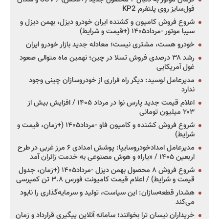
فول‌سایز روی پلتفرم KP2
شروع فروش کامیون و کشنده ایران خودرو دیزل، بهمن دیزل و
سیبا موتور -مرداد۱۴۰۵ (+قیمت و شرایط)
خودرو هست، مشتری نیست؛ معادله جدید بازار خودرو ایران
رشد ۳۸ درصدی فروش تسلا در چین؛ نهمین ماه متوالی صعود
غول آمریکایی
مدیرعامل لوسید: دیگر راه فراری از خودروسازان چینی وجود
ندارد
اعلام قیمت جدید پارس نوا در مرداد ۱۴۰۵ / افزایش بیش از
۲۰۳ میلیون تومانی
شروع فروش کشنده و کامیون فاو -مرداد۱۴۰۵ (+زمان، قیمت و
شرایط)
مدیرعامل امدادخودروسایپا: پوشش امدادی ۶ مرز غربی در طرح
اربعین ۱۴۰۵ / «یارا» و هوش مصنوعی به خدمت زائران آمد
شروع فروش ۸ محصول بهمن دیزل -مرداد۱۴۰۵ (+زمان، جدول
قیمت و شرایط) / اعلام قیمت کامیونت فورس ۳.۸ تن کمپرسی
هشدار قطعه‌سازان: این سیاست، تولید و سرمایه‌گذاری را نابود
می‌کند
خریداران نیسان ترا بخوانند؛ سامانه آنلاین پیگیری قرارداد و زمان