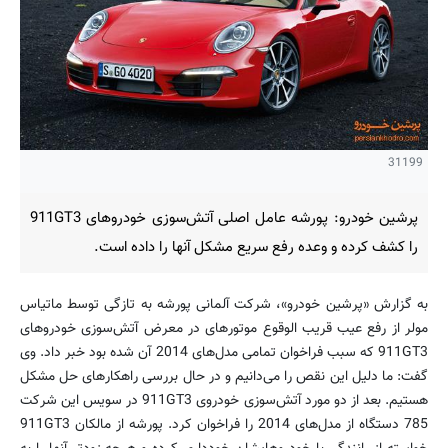
31199
پرشین خودرو: پورشه عامل اصلی آتش‌سوزی خودروهای 911GT3
را کشف کرده و وعده رفع سریع مشکل آنها را داده است.
به گزارش «پرشین خودرو»، شرکت آلمانی پورشه به تازگی توسط ماتیاس
مولر از رفع عیب قریب الوقوع موتورهای در معرض آتش‌سوزی خودروهای
911GT3 که سبب فراخوان تمامی مدل‌های 2014 آن شده بود خبر داد. وی
گفت: ما دلیل این نقص را می‌دانیم و در حال بررسی راهکارهای حل مشکل
هستیم. بعد از دو مورد آتش‌سوزی خودروی 911GT3 در سویس این شرکت
785 دستگاه از مدل‌های 2014 را فراخوان کرد. پورشه از مالکان 911GT3