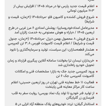
اعلام قیمت جدید پارس نوا در مرداد ۱۴۰۵ / افزایش بیش از
۲۰۳ میلیون تومانی
شروع فروش کشنده و کامیون فاو -مرداد۱۴۰۵ (+زمان، قیمت و
شرایط)
مدیرعامل امدادخودروسایپا: پوشش امدادی ۶ مرز غربی در طرح
اربعین ۱۴۰۵ / «یارا» و هوش مصنوعی به خدمت زائران آمد
شروع فروش ۸ محصول بهمن دیزل -مرداد۱۴۰۵ (+زمان، جدول
قیمت و شرایط) / اعلام قیمت کامیونت فورس ۳.۸ تن کمپرسی
هشدار قطعه‌سازان: این سیاست، تولید و سرمایه‌گذاری را نابود
می‌کند
خریداران نیسان ترا بخوانند؛ سامانه آنلاین پیگیری قرارداد و زمان
تحویل خودرو راه‌اندازی شد
ورود کمپرسی جدید جک به بازار؛ مشخصات فنی و امکانات
کامیونت کمپرسی جک ۶ تن
فعالیت ۱۱ خط معاینه فنی تهران در روز اربعین حسینی؛ اعلام
ساعت کار مراکز معاینه فنی پایتخت
از تولید فنر خودرو تا تولد یک نماد بورسی؛ روایت سفر به قلب
فنرسازی زر گلپایگان
استاندار گیلان: تردد خودروهای پلاک منطقه آزاد انزلی در ۵