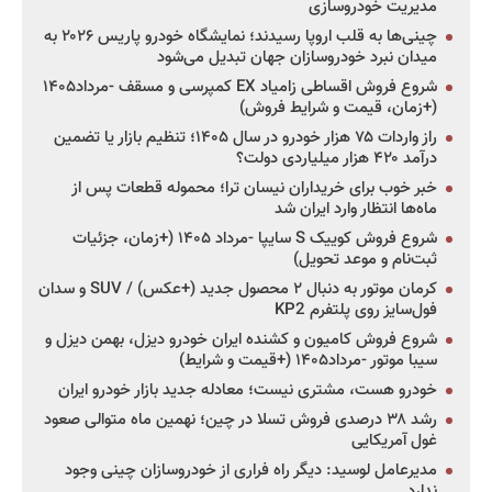
مدیریت خودروسازی
چینی‌ها به قلب اروپا رسیدند؛ نمایشگاه خودرو پاریس ۲۰۲۶ به
میدان نبرد خودروسازان جهان تبدیل می‌شود
شروع فروش اقساطی زامیاد EX کمپرسی و مسقف -مرداد۱۴۰۵
(+زمان، قیمت و شرایط فروش)
راز واردات ۷۵ هزار خودرو در سال ۱۴۰۵؛ تنظیم بازار یا تضمین
درآمد ۴۲۰ هزار میلیاردی دولت؟
خبر خوب برای خریداران نیسان ترا؛ محموله قطعات پس از
ماه‌ها انتظار وارد ایران شد
شروع فروش کوییک S سایپا -مرداد ۱۴۰۵ (+زمان، جزئیات
ثبت‌نام و موعد تحویل)
کرمان موتور به دنبال ۲ محصول جدید (+عکس) / SUV و سدان
فول‌سایز روی پلتفرم KP2
شروع فروش کامیون و کشنده ایران خودرو دیزل، بهمن دیزل و
سیبا موتور -مرداد۱۴۰۵ (+قیمت و شرایط)
خودرو هست، مشتری نیست؛ معادله جدید بازار خودرو ایران
رشد ۳۸ درصدی فروش تسلا در چین؛ نهمین ماه متوالی صعود
غول آمریکایی
مدیرعامل لوسید: دیگر راه فراری از خودروسازان چینی وجود
ندارد