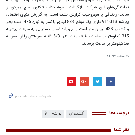
خواسته از رانندگی با خودروهایشان خودداری کرده و هرچه زودتر آنها را به
نمایندگی‌های این شرکت بازگردانند. خوشبختانه تاکنون هیچ موردی از
سانحه رانندگی یا مجروحیت گزارش نشده است. به گزارش دنیای اقتصاد،
پورشه 911GT3 دارای یک موتور 8/3 لیتری باکسر به توان 475 اسب بخار
و گشتاور 438 نیوتن متر است و می‌تواند ضمن دستیابی به سرعت بیشینه
315 کیلومتر بر ساعت، ظرف مدت تنها 5/3 ثانیه سرعتش را از صفر به
صدکیلومتر بر ساعت برساند.
کد مطلب
31199
برچسب‌ها
آتشسوزی
پورشه 911
نظر شما