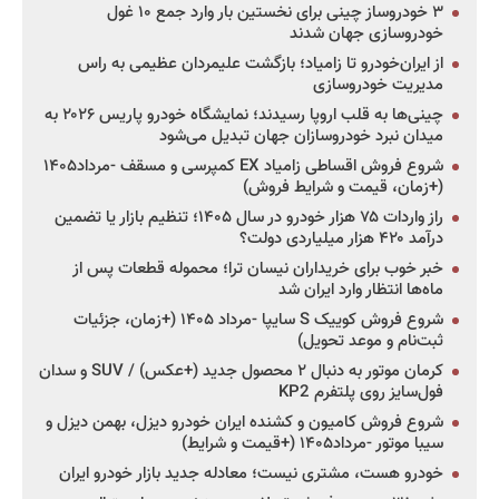
۳ خودروساز چینی برای نخستین بار وارد جمع ۱۰ غول
خودروسازی جهان شدند
از ایران‌خودرو تا زامیاد؛ بازگشت علیمردان عظیمی به راس
مدیریت خودروسازی
چینی‌ها به قلب اروپا رسیدند؛ نمایشگاه خودرو پاریس ۲۰۲۶ به
میدان نبرد خودروسازان جهان تبدیل می‌شود
شروع فروش اقساطی زامیاد EX کمپرسی و مسقف -مرداد۱۴۰۵
(+زمان، قیمت و شرایط فروش)
راز واردات ۷۵ هزار خودرو در سال ۱۴۰۵؛ تنظیم بازار یا تضمین
درآمد ۴۲۰ هزار میلیاردی دولت؟
خبر خوب برای خریداران نیسان ترا؛ محموله قطعات پس از
ماه‌ها انتظار وارد ایران شد
شروع فروش کوییک S سایپا -مرداد ۱۴۰۵ (+زمان، جزئیات
ثبت‌نام و موعد تحویل)
کرمان موتور به دنبال ۲ محصول جدید (+عکس) / SUV و سدان
فول‌سایز روی پلتفرم KP2
شروع فروش کامیون و کشنده ایران خودرو دیزل، بهمن دیزل و
سیبا موتور -مرداد۱۴۰۵ (+قیمت و شرایط)
خودرو هست، مشتری نیست؛ معادله جدید بازار خودرو ایران