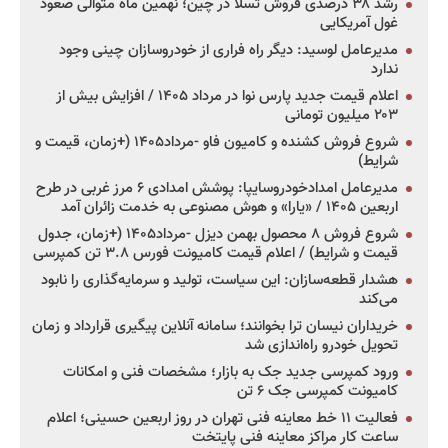
رشد ۳۸ درصدی فروش تسلا در چین؛ نهمین ماه متوالی صعود
غول آمریکایی
مدیرعامل لوسید: دیگر راه فراری از خودروسازان چینی وجود
ندارد
اعلام قیمت جدید پارس نوا در مرداد ۱۴۰۵ / افزایش بیش از
۲۰۳ میلیون تومانی
شروع فروش کشنده و کامیون فاو -مرداد۱۴۰۵ (+زمان، قیمت و
شرایط)
مدیرعامل امدادخودروسایپا: پوشش امدادی ۶ مرز غربی در طرح
اربعین ۱۴۰۵ / «یارا» و هوش مصنوعی به خدمت زائران آمد
شروع فروش ۸ محصول بهمن دیزل -مرداد۱۴۰۵ (+زمان، جدول
قیمت و شرایط) / اعلام قیمت کامیونت فورس ۳.۸ تن کمپرسی
هشدار قطعه‌سازان: این سیاست، تولید و سرمایه‌گذاری را نابود
می‌کند
خریداران نیسان ترا بخوانند؛ سامانه آنلاین پیگیری قرارداد و زمان
تحویل خودرو راه‌اندازی شد
ورود کمپرسی جدید جک به بازار؛ مشخصات فنی و امکانات
کامیونت کمپرسی جک ۶ تن
فعالیت ۱۱ خط معاینه فنی تهران در روز اربعین حسینی؛ اعلام
ساعت کار مراکز معاینه فنی پایتخت