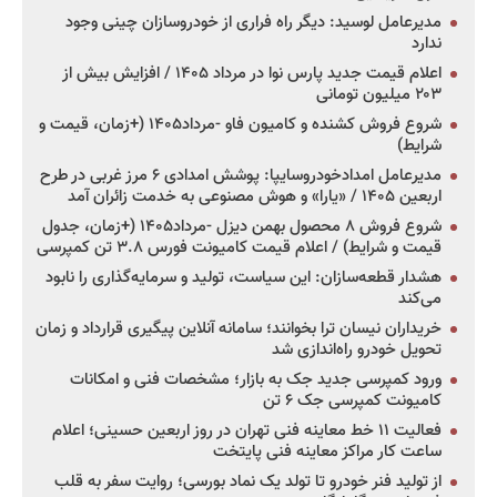
مدیرعامل لوسید: دیگر راه فراری از خودروسازان چینی وجود
ندارد
اعلام قیمت جدید پارس نوا در مرداد ۱۴۰۵ / افزایش بیش از
۲۰۳ میلیون تومانی
شروع فروش کشنده و کامیون فاو -مرداد۱۴۰۵ (+زمان، قیمت و
شرایط)
مدیرعامل امدادخودروسایپا: پوشش امدادی ۶ مرز غربی در طرح
اربعین ۱۴۰۵ / «یارا» و هوش مصنوعی به خدمت زائران آمد
شروع فروش ۸ محصول بهمن دیزل -مرداد۱۴۰۵ (+زمان، جدول
قیمت و شرایط) / اعلام قیمت کامیونت فورس ۳.۸ تن کمپرسی
هشدار قطعه‌سازان: این سیاست، تولید و سرمایه‌گذاری را نابود
می‌کند
خریداران نیسان ترا بخوانند؛ سامانه آنلاین پیگیری قرارداد و زمان
تحویل خودرو راه‌اندازی شد
ورود کمپرسی جدید جک به بازار؛ مشخصات فنی و امکانات
کامیونت کمپرسی جک ۶ تن
فعالیت ۱۱ خط معاینه فنی تهران در روز اربعین حسینی؛ اعلام
ساعت کار مراکز معاینه فنی پایتخت
از تولید فنر خودرو تا تولد یک نماد بورسی؛ روایت سفر به قلب