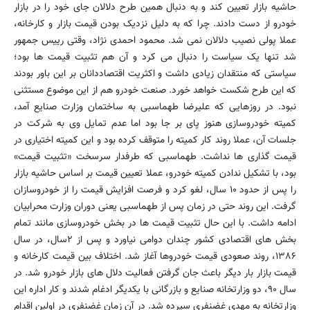
حاشیه بازار تعیین کند و به دنبال همین طرح دلالان جای خود را در بازار
خودرو از دست دادند. چرا که به دلیل نزدیک بودن قیمت بازار و کارخانه،
عملا پولی نصیب دلالان نمی شد. محمود احمدی نژاد، وقتی رییس جمهور
شد تنها یک سیاست را دنبال می کرد و آن هم تثبیت قیمت ها بود؛
سیاستی که منتقدان زیادی داشت و اکثریت اقتصاددانان بر این باور بودند
که این طرح شکست خواهد خورد. صنعت خودرو هم از این موضوع مستثنی
نبود. در روزهایی که علیرضا طهماسبی به ساختمان وزارت صنایع آمد،
کمیته خودروسازی هنوز پای بر جا بود اما عدم تمایل وی به شرکت در
جلسات آن، عملا روند کار کمیته را متوقف کرده بود و این کمیته اختیاری در
قیمت گذاری ها نداشت. طهماسبی که طرفدار سرسخت «تثبیت قیمت»
بود، با تشکیل ندادن کمیته خودرو، عملا تعیین قیمت بر اساس حاشیه بازار
را پس از حدود ۱۰ سال، لغو کرد و فرصت افزایش قیمت را از خودروسازان
گرفت. این روند حتی در زمان پس از طهماسبی یعنی دوران وزارت محرابیان
ادامه داشت. با این حال تثبیت قیمت ها در بخش خودروسازی مانند تمام
بخش های اقتصادی کشور چندان دوامی نیاورد و پس از ۲سال، در سال
۱۳۸۶، روند صعودی قیمت خودروها آغاز شد. اختلاف بین قیمت کارخانه و
قیمت بازار بار دیگر باعث جان گرفتن فعالیت دلال های بازار خودرو شد. در
سال ۹۰، دو وزارتخانه صنایع و بازرگانی با یکدیگر ادغام شدند و کار اداره این
وزارتخانه به مهدی غضنفری سپرده شد. در آن زمان غضنفری در اولین اقدام