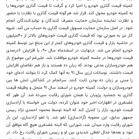
کمیته قیمت گذاری خودرو را احیا کرد و گرفت تا قیمت گذاری خودروها را
به کمیته خودرو محول کند. قرار شد هرگونه قیمت گذاری با نظارت با حضور
و نظارت نماینده سازمان حمایت مصرف کنندگان و تولیدکنندگان انجام
شود. در اصل سازمان حمایت مسوول قیمت گذاری به حساب می آمد. شیوه
کار نیز به صورتی بود که قیمت گذاری قیمت خودروهای بالاتر از ۴۰میلیون
در حاشیه بازار و قیمت گذاری خودروهای کمتر از این مبلغ نیز توسط کمیته
خودرو انجام می شد. درنهایت در اسفندماه سال ۹۰، با افزایش ۶درصدی
قیمت خودروها در جلسه کمیته خودرو موافقت شد. علیرغم این موضوع باز
هم خودروسازان مدعی بودند که زیان ده هستند و باز هم تقاضای افزایش
قیمت داشتند. نوسانات ارزی سال ۹۱ به آنها کمک کرد تا بتوانند ادعای خود
را مبنی بر زیان ده بودن ثابت کنند. سرانجام در کشاکش تنش ها بین
خودروسازان و دولت، کمیته خودرو در اسفند سال ۹۱ منحل و وظیفه قیمت
گذاری به جمشید پژویان یا همان شورای رقابت سپرده شد. آن طور که
غضنفری در اظهارات اخیر خود عنوان کرده، دولت می خواسته با آزادسازی
قیمت خودرو، بازار را کنترل کند که البته توسط محمود احمدی نژاد رییس
جمهور سابق، این مصوبه (آزادسازی) لغو شد. با لغو آزادسازی، این بار
شورای رقابت وارد میدان شد، شورایی که البته غضنفری هیچ گاه موافق آن
نبود و بعدها جدال لفظی شدیدی بین او و رییس شورای رقابت رخ داد. در