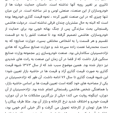
تاثیری بر تغییر رویه آنها نداشته است. داستان حمایت دولت ها از
خودروسازان از این صنعت، صنعتی لوس و ننر ساخته است. در این میان
تنها چیزی که در این صنعت تغییر کرده ، نحوه قیمت گذاری خودروها بوده
است که البته به حال مشتریان چندان فرقی نداشته است. دردولت هاشمی
رفسنجانی بحث سازندگی پس از جنگ بهانه خوبی بود برای حمایت از
خودروسازان. هاشمی تصمیم گرفته بود تا صنعت کشور را به دو قسمت
تقسیم و هر قسمت را به اشخاص مختلفی بسپرد. «وزارت صنایع» که به
دست محمدرضا نعمت زاده سپرده شد و «وزارت صنایع سنگین» که هادی
نژادحسینیان سکاندارش بود. صنعت خودروسازی زیر مجموعه وزارت صنایع
سنگین قرار داشت که از قضا در آن زمان این صنعت به رانت های شدیدی
نیز دچار شده بود. همین موضوع سبب شد که از سال ۱۳۷۳ شیوه قیمت
گذاری به صورت قیمت گذاری آزاد و قیمت ها در حاشیه بازار تعیین شود؛
این شیوه قیمت گذاری تا سال ۷۶ ادامه داشت. آن طور که نژادحسینیان در
یکی از مصاحبه های خود گفته است تعیین قیمت ها بر اساس حاشیه بازار،
با هماهنگی شخص هاشمی رفسنجانی انجام شده بود. نژادحسینیان از آن
دوران، اینگونه روایت می کند؛ «یکی از بزرگترین مشکلات ما در آن دوران،
قیمت خودرو و اختلاف شدید نرخ کارخانه و بازار آن بود. مثلا طرف پیکان را
۱۸۰ هزار تومان از کارخانه تحویل می گرفت و اگر خیلی آدم خوبی بود،