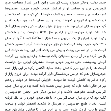
جدید دولت روحانی همواره پشت آنهاست و این را می شد از مصاحبه های
تلویزیونی وزیر و حمایت او از افزایش قیمت خودرو فهمید. محمدرضا
نعمت‌زاده، وزیر صنعت، معدن و تجارت بارها اعلام کرده بود که «کاهش
قیمت خودرو امکان‌پذیر نخواهد بود». و این همان لقمه چرب باب دندان
گرد خودروسازان ایران بود. همه چیز از افول دوران طلایی خودروسازان آغاز
شد. افت تولید خودروسازان از ابتدای سال ۱۳۹۱ و درست بعد از شکستن
رکورد تولید (بیش از یک میلیون و ۶۰۰ هزار دستگاه) توسط آنها در سال
۱۳۹۰ کلید خورد. رشد قیمت‌ها در بازار خودرو همانند گردباد مسیر کاهش
قیمت ها را در هم می ریخت و پیش می رفت. آغاز این روند به دولت قبل
باز می گردد و در آن زمان مسئولان وقت توانستند چاره ای برای این گردباد
قیمتی بیندیشند. حتی تحریم خودرو توسط مشتریان ایرانی نیز نتوانست
قیمت ها را در این بازار کاهش باعث سایه افکندن رکود بر این بازار شد.
خودروسازان هم که در مرز ورشکستگی قرار گرفته بودند، برای خروج بازار از
رکود حاضر به کاهش قیمت ها نبودند. افزایش قیمت‌ها در دولت یازدهم
نیز در حالی ادامه دارد که چندی پیش نعمت زاده گفته بود برای سال جدید
افزایش قیمت نخواهیم داشت و از سویی دیگر دبیر انجمن خودروسازان
گفته بود که برای سال جدید افزایش ۱۰ تا ۱۵درصدی خودرو را در نظر گرفته
است. دندان طمع خودروسازان هرسال با تشدید انحصار تولید و سخت
گیری واردات گردتر شده است و در این میان نارضایتی مشتریان هیچ