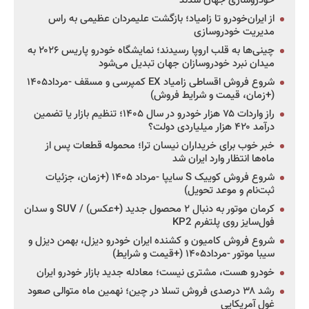
خودروسازی جهان شدند
از ایران‌خودرو تا زامیاد؛ بازگشت علیمردان عظیمی به راس
مدیریت خودروسازی
چینی‌ها به قلب اروپا رسیدند؛ نمایشگاه خودرو پاریس ۲۰۲۶ به
میدان نبرد خودروسازان جهان تبدیل می‌شود
شروع فروش اقساطی زامیاد EX کمپرسی و مسقف -مرداد۱۴۰۵
(+زمان، قیمت و شرایط فروش)
راز واردات ۷۵ هزار خودرو در سال ۱۴۰۵؛ تنظیم بازار یا تضمین
درآمد ۴۲۰ هزار میلیاردی دولت؟
خبر خوب برای خریداران نیسان ترا؛ محموله قطعات پس از
ماه‌ها انتظار وارد ایران شد
شروع فروش کوییک S سایپا -مرداد ۱۴۰۵ (+زمان، جزئیات
ثبت‌نام و موعد تحویل)
کرمان موتور به دنبال ۲ محصول جدید (+عکس) / SUV و سدان
فول‌سایز روی پلتفرم KP2
شروع فروش کامیون و کشنده ایران خودرو دیزل، بهمن دیزل و
سیبا موتور -مرداد۱۴۰۵ (+قیمت و شرایط)
خودرو هست، مشتری نیست؛ معادله جدید بازار خودرو ایران
رشد ۳۸ درصدی فروش تسلا در چین؛ نهمین ماه متوالی صعود
غول آمریکایی