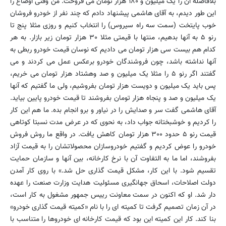
بلافاصله آن را یک میلیون و ۱۸۰ هزار تومان می فروخت. من وقتی اوضاع را
این طور دیدم، به آقای هاشمی پیشنهاد دادم که چند نفر از خودرو فروشان
خوب پایتخت (سمت سه راه سیروس) را انتخاب کنیم و روزی مثلا پنج تا
رنو ۵ به آنها بدهیم، منتها با قیمتی مثلا ۳۰ هزار تومان زیر بازار. به هر
کدام هم بیست سی هزار تومان می دادیم که نوسان قیمت خودرو ربطی به
آنها نداشته باشد، چون فروشندگان خودرو برعکس عمل می کردند و می
گفتند اگر رنو ۵ را مثلا یک میلیون و صد وهشتاد هزار تومان می خریم،
پس باید یک میلیون و دویست هزار تومان بفروشیم، ولی ما گفتیم که آنها
یک میلیون و صد و پنجاه هزار تومان بفروشند تا قیمت خودرو پایین بیاید.
آقای هاشمی گفت سر و صدایش را در نیاور و برو انجام بده. ما هم این کار
را کردیم و خوشبختانه جواب داد، به نحوی که در عرض مدت نسبتا کوتاهی
قیمت رنو ۵ حدود ۳۰۰ هزار تومان کاهش یافت. در واقع ما روش فروش
خودرو را عوض کردیم و گفتیم خودروسازان محصولاتشان را به قیمت آزاد
بفروشند، اما ما به التفاوت آن با نرخ کارخانه، بین آنها و سازمان حمایت
تقسیم شود. با این کار، مشکل قیمت گذاری حل شد.» با روی کار آمدن
دولت اصلاحات، اسحاق جهانگیری مسئولیت هدایت وزارت صنعت را عهده
دار شد. او که اکنون در سمت معاونت رییس جمهور مشغول به کار است،
در آن زمان تصمیم گرفت تا کمیته ای را با نام «کمیته قیمت گذاری خودرو»
بنا کند. کار این کمیته این بود که قیمت کارخانه ای خودروها را متناسب با