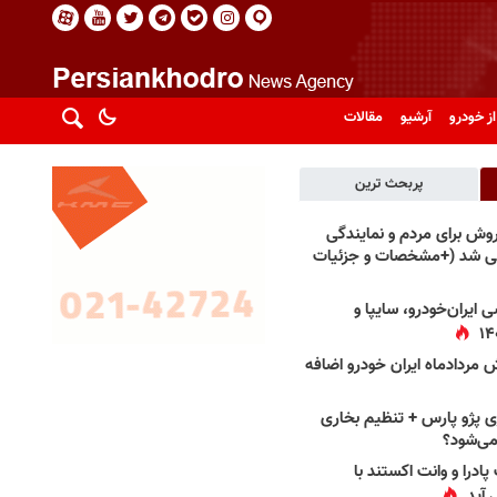
از خودرو
آرشیو
مقالات
پربحث ترین
فروش برای مردم و نمایندگی
فی شد (+مشخصات و جزئیات
 ایران‌خودرو، سایپا و
 مردادماه ایران خودرو اضافه
 پژو پارس + تنظیم بخاری
می‌شود؟
پادرا و وانت اکستند با
 آید