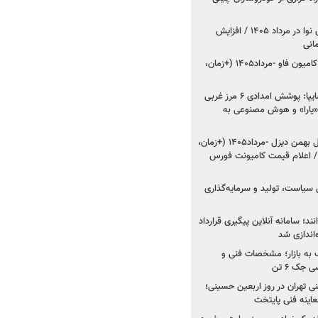
اعلام قیمت جدید پارس نوا در مرداد ۱۴۰۵ / افزایش
شروع فروش کشنده و کامیون فاو -مرداد۱۴۰۵ (+زمان،
مدیرعامل امدادخودروسایپا: پوشش امدادی ۶ مرز غربی
رح اربعین ۱۴۰۵ / «یارا» و هوش مصنوعی به
شروع فروش ۸ محصول بهمن دیزل -مرداد۱۴۰۵ (+زمان،
 اعلام قیمت کامیونت فورس
 سیاست، تولید و سرمایه‌گذاری
نند؛ سامانه آنلاین پیگیری قرارداد
‌اندازی شد
به بازار؛ مشخصات فنی و
جک ۶ تن
اینه فنی تهران در روز اربعین حسینی؛
عاینه فنی پایتخت