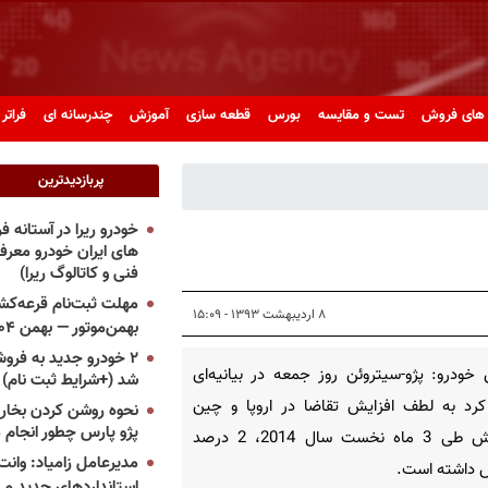
های فروش
تست و مقایسه
بورس
قطعه سازی
آموزش
چندرسانه ای
فراتر 
پربازدیدترین
خودرو ریرا در آستانه 
های ایران خودرو معر
فنی و کاتالوگ ریرا)
مهلت ثبت‌نام قرعه‌کشی
۸ اردیبهشت ۱۳۹۳ - ۱۵:۰۹
بهمن‌موتور — بهمن ۱۴۰۴
۲ خودرو جدید به فروش
خودرو: پژو-سیتروئن روز جمعه در بیانیه‌ای
شد (+شرایط ثبت نام)
کرد به لطف افزایش تقاضا در اروپا و چین
نحوه روشن کردن بخاری
پژو پارس چطور انجام 
درآمدش طی 3 ماه نخست سال 2014، 2 درصد
مدیرعامل زامیاد: وانت 
ش داشته است.
استانداردهای جدید می