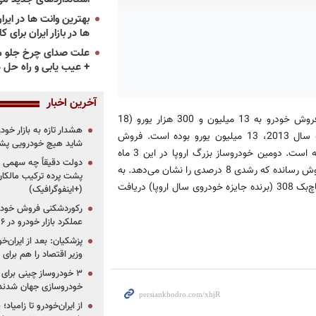
ها در بازار ایران برای ک
علت صدای چرخ جلو م
+ عیب یابی و راه حل 
آخرین اخبار
به گزارش «پرشین خودرو»، خودروساز فرانسوی می‌گوید درآمدش از فروش خودرو به 13 میلیون و 300 هزار یورو (18
هشدار تازه به بازار خود
میلیون و 400 هزار دلار) رسیده؛ درحالی‌که این رقم در مدت مشابه سال 2013، 13 میلیون یورو بوده است. فروش
شاید هیچ خودرویی پشت
خودروهای پژو-سیتروئن در اروپا 16 و در چین 18 درصد افزایش داشته است. دومین خودروساز بزرگ اروپا در این 3 ماه
دولت دقیقاً چه سهمی از 
مجموعا 725 هزار و 917 دستگاه از خودروهایش را در سراسر دنیا به فروش رسانده که رشدی 8 درصدی را نشان می‌دهد. به
پشت پرده ترکیب مالکان
گزارش دنیای اقتصاد، پژو در حال حاضر 70 هزار سفارش برای پژوی هاچ‌بک 308 (برنده جایزه خودروی سال اروپا) دریافت
(+اینفوگرافیک)
رکوردشکنی فروش خودرو
عملکرد بازار خودرو در ۶ سال اخیر
پزشکیان: بعد از ایران‌
وزیر اقتصاد را هم برا
خودروسازی جهان شدند
از ایران‌خودرو تا زامیا