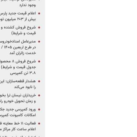
وجود ندارد
بیش از ۲۰۳ میلیون تومانی
قیمت و شرایط)
در ط
خدمت زائران آمد
جدول قیمت و شرایط) /
۳.۸ تن کمپرسی
هشدار قطعه‌سازان: این
را نابود می‌کند
خریداران نیسان ترا بخوا
و زمان تحویل خودرو راه
ورود کمپرسی جدید جک 
امکانات کامیونت کمپرسی 
فعالیت ۱۱ خط مع
اعلام ساعت کار مراکز م