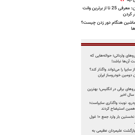
بهترین وانت ها در ایران: معرفی 25 تا از برترین وانت
ار کردن
اشین هنگام دور زدن چیست؟
ها
روهای وارداتی؛ حواله‌هایی که
 آن‌ها نباشد!
سایپا را می‌تواند واگذار کند؟
 دومین خودروساز ایران
های برقی در انگلیس؛ بهترین
خودرو، نوبت واگذاری سایپاست؛
ی همین استیضاح کردند
۳ خودروساز چینی برای نخستین بار وارد جمع ۱۰ غول
د؛ بازگشت علیمردان عظیمی به