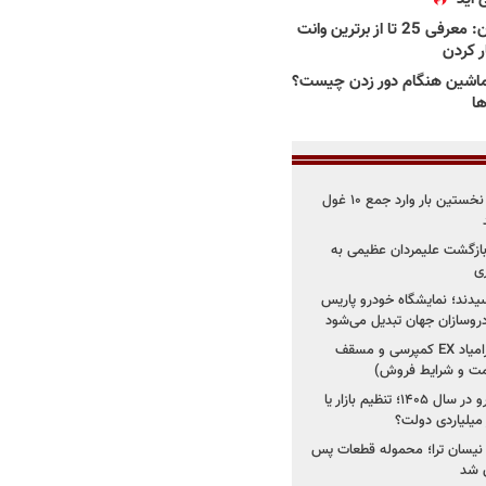
بهترین وانت ها در ایران: معرفی 25 تا از برترین وانت
ار کردن
اشین هنگام دور زدن چیست؟
ها
۳ خودروساز چینی برای نخستین بار وارد جمع ۱۰ غول
د؛ بازگشت علیمردان عظیمی به
ی
سیدند؛ نمایشگاه خودرو پاریس
شروع فروش اقساطی زامیاد EX کمپرسی و مسقف
راز واردات ۷۵ هزار خودرو در سال ۱۴۰۵؛ تنظیم بازار یا
 نیسان ترا؛ محموله قطعات پس
ان شد