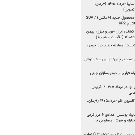
شروع فروش کوییک S سایپا -مرداد ۱۴۰۵ (+زمان،
 تحویل)
کرمان موتور به دنبال ۲ محصول جدید (+عکس) / SUV
رم KP2
شنده ایران خودرو دیزل، بهمن
ط)
ت؛ معادله جدید بازار خودرو
وش تسلا در چین؛ نهمین ماه متوالی
اه فراری از خودروسازان چینی
اعلام قیمت جدید پارس نوا در مرداد ۱۴۰۵ / افزایش
شروع فروش کشنده و کامیون فاو -مرداد۱۴۰۵ (+زمان،
مدیرعامل امدادخودروسایپا: پوشش امدادی ۶ مرز غربی
رح اربعین ۱۴۰۵ / «یارا» و هوش مصنوعی به
شروع فروش ۸ محصول بهمن دیزل -مرداد۱۴۰۵ (+زمان،