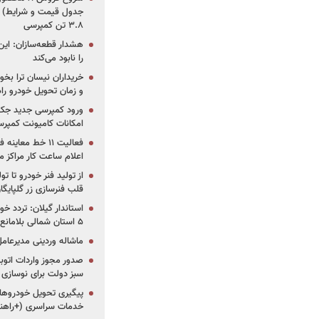
جدول قیمت و شرایط) /
۳.۸ تن کمپرسی
هشدار قطعه‌سازان: این
را نابود می‌کند
خریداران نیسان ترا بخوا
و زمان تحویل خودرو راه
ورود کمپرسی جدید جک 
امکانات کامیونت کمپرسی 
فعالیت ۱۱ خط مع
اعلام ساعت کار مراکز م
از تولید فنر خودرو تا ت
قلب فنرسازی زر گلپایگا
استاندار گیلان: تردد خو
۵ استان شمالی بلامانع شد
ماشاله وردینی مدیرعا
سبز دولت برای نوسازی 
پیگیری تحویل خودروهای
خدمات سراسری (+راهنم