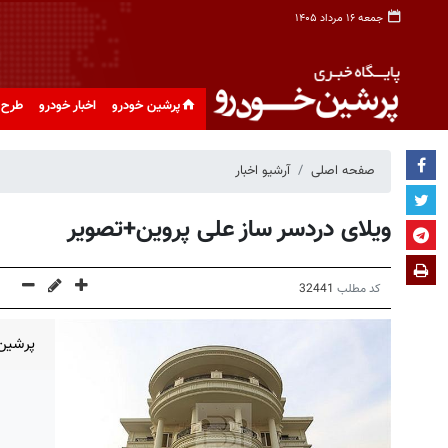
جمعه ۱۶ مرداد ۱۴۰۵
پرشین خودرو
اخبار خودرو
طرح 
صفحه اصلی
آرشیو اخبار
ویلای دردسر ساز علی پروین+تصویر
کد مطلب
32441
پرشین