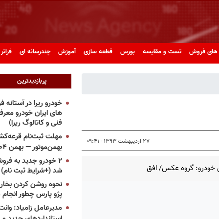
های فروش
تست و مقایسه
بورس
قطعه سازی
آموزش
چندرسانه ای
فراتر 
پربازدیدترین
خودرو ریرا در آستانه 
های ایران خودرو معر
فنی و کاتالوگ ریرا)
مهلت ثبت‌نام قرعه‌کشی
۲۷ اردیبهشت ۱۳۹۳ - ۰۹:۴۱
بهمن‌موتور — بهمن ۱۴۰۴
۲ خودرو جدید به فروش
 خودرو: گروه عکس/ افق
شد (+شرایط ثبت نام)
نحوه روشن کردن بخاری
پژو پارس چطور انجام 
مدیرعامل زامیاد: وانت 
استانداردهای جدید می