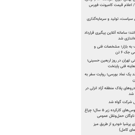
 اعلام قیمت کامیونت فورس
 سیاست، تولید و سرمایه‌گذاری
نند؛ سامانه آنلاین پیگیری قرارداد
‌اندازی شد
به بازار؛ مشخصات فنی و
جک ۶ تن
اینه فنی تهران در روز اربعین حسینی؛
عاینه فنی پایتخت
ولد یک نماد بورسی؛ روایت سفر به
ن
دروهای پلاک منطقه آزاد انزلی در
مل شرکت گواه شد
صدور مجوز واردات اتوبوس‌های کارکرده زیر ۵ سال؛ چراغ
ناوگان حمل‌ونقل عمومی
 پرشیا خودرو از طریق میز
ای کامل)