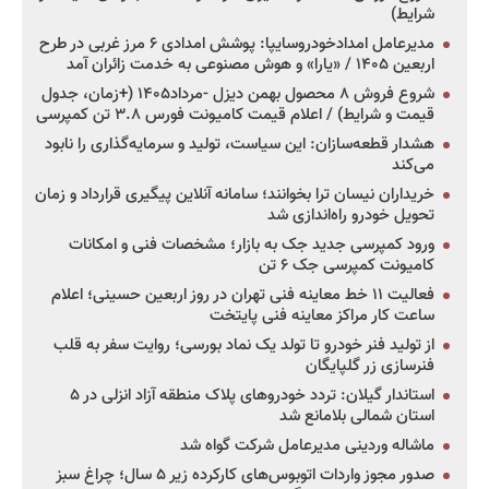
شرایط)
مدیرعامل امدادخودروسایپا: پوشش امدادی ۶ مرز غربی در طرح
اربعین ۱۴۰۵ / «یارا» و هوش مصنوعی به خدمت زائران آمد
شروع فروش ۸ محصول بهمن دیزل -مرداد۱۴۰۵ (+زمان، جدول
قیمت و شرایط) / اعلام قیمت کامیونت فورس ۳.۸ تن کمپرسی
هشدار قطعه‌سازان: این سیاست، تولید و سرمایه‌گذاری را نابود
می‌کند
خریداران نیسان ترا بخوانند؛ سامانه آنلاین پیگیری قرارداد و زمان
تحویل خودرو راه‌اندازی شد
ورود کمپرسی جدید جک به بازار؛ مشخصات فنی و امکانات
کامیونت کمپرسی جک ۶ تن
فعالیت ۱۱ خط معاینه فنی تهران در روز اربعین حسینی؛ اعلام
ساعت کار مراکز معاینه فنی پایتخت
از تولید فنر خودرو تا تولد یک نماد بورسی؛ روایت سفر به قلب
فنرسازی زر گلپایگان
استاندار گیلان: تردد خودروهای پلاک منطقه آزاد انزلی در ۵
استان شمالی بلامانع شد
ماشاله وردینی مدیرعامل شرکت گواه شد
صدور مجوز واردات اتوبوس‌های کارکرده زیر ۵ سال؛ چراغ سبز