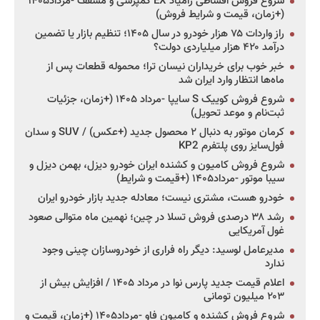
شروع فروش اقساطی زامیاد EX کمپرسی و مسقف -مرداد۱۴۰۵
(+زمان، قیمت و شرایط فروش)
راز واردات ۷۵ هزار خودرو در سال ۱۴۰۵؛ تنظیم بازار یا تضمین
درآمد ۴۲۰ هزار میلیاردی دولت؟
خبر خوب برای خریداران نیسان ترا؛ محموله قطعات پس از
ماه‌ها انتظار وارد ایران شد
شروع فروش کوییک S سایپا -مرداد ۱۴۰۵ (+زمان، جزئیات
ثبت‌نام و موعد تحویل)
کرمان موتور به دنبال ۲ محصول جدید (+عکس) / SUV و سدان
فول‌سایز روی پلتفرم KP2
شروع فروش کامیون و کشنده ایران خودرو دیزل، بهمن دیزل و
سیبا موتور -مرداد۱۴۰۵ (+قیمت و شرایط)
خودرو هست، مشتری نیست؛ معادله جدید بازار خودرو ایران
رشد ۳۸ درصدی فروش تسلا در چین؛ نهمین ماه متوالی صعود
غول آمریکایی
مدیرعامل لوسید: دیگر راه فراری از خودروسازان چینی وجود
ندارد
اعلام قیمت جدید پارس نوا در مرداد ۱۴۰۵ / افزایش بیش از
۲۰۳ میلیون تومانی
شروع فروش کشنده و کامیون فاو -مرداد۱۴۰۵ (+زمان، قیمت و