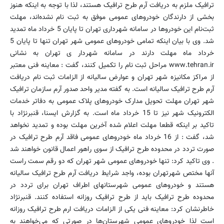
ترافیک ملزم به دریافت آرم طرح ترافیک هستند، لذا با توجه به اینکه هنوز
بخشی از دارندگان خودروهای عمومی موفق به ثبت نام نشده‌اند، مهلت
ثبت‌نام این خودروها در سامانه شهرداری تهران تا پایان 5 خرداد ماه تمدید
شد. وی با بیان اینکه تمامی خودروهای عمومی شهر تهران تنها تا پایان 5
خرداد ماه مهلت دارند در سامانه شهردار ی تهران به نشانی
www.tehran.ir مراحل ثبت نام را تکمیل کنند، گفت : معاینه فنی معتبر
از مراکز مکانیزه شهر تهران و عوارض سالیانه از الزامات ثبت نام دریافت
آرم طرح ترافیک سالیانه است. به گفته مدیر واحد صدور آرم سازمان ترافیک
شهر تهران مهلت تحویل مدارک خودروهای پلاک عمومی به دفاتر خدمات
الکترونیک شهر نیز تا 15 خرداد ماه است. به گزارش ایسنا، قنبرنژاد با
تاکید بر اینکه قطعا مهلت اعلام شده آخرین مهلت بوده و تمدید نخواهد
شد، گفت : از 16 خرداد ماه خودروهای عمومی فاقد آرم طرح ترافیک در
صورت تردد در محدوده طرح ترافیک از سوی راهور اعمال قانون خواهند شد
. وی تاکید کرد: تنها خودروهای عمومی شهر تهران که دو رقم سمت راست
آنها مختص شهرتهران بوده، واجد شرایط دریافت آرم طرح ترافیک سالیانه
هستند و خودروهای عمومی شهرستانهای اطراف تهران برای تردد در
محدوده طرح ترافیک باید از طرح ترافیک روزانه استفاده کنند. قنبرنژاد
خاطرنشان کرد: معاینه فنی یکی از الزامات دریافت ارم طرح ترافیک روزانه
است لذا خودروهای عمومی شهرستان‌ها در صورتی که می‌خواهند به