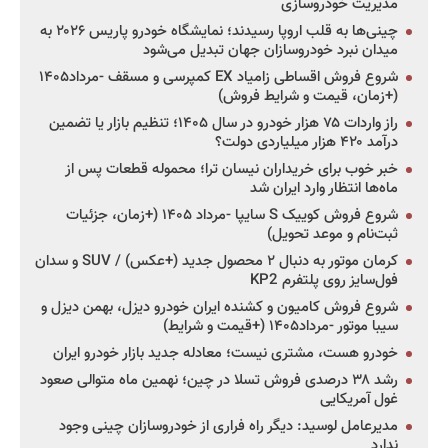
مدیریت خودروسازی
چینی‌ها به قلب اروپا رسیدند؛ نمایشگاه خودرو پاریس ۲۰۲۶ به
میدان نبرد خودروسازان جهان تبدیل می‌شود
شروع فروش اقساطی زامیاد EX کمپرسی و مسقف -مرداد۱۴۰۵
(+زمان، قیمت و شرایط فروش)
راز واردات ۷۵ هزار خودرو در سال ۱۴۰۵؛ تنظیم بازار یا تضمین
درآمد ۴۲۰ هزار میلیاردی دولت؟
خبر خوب برای خریداران نیسان ترا؛ محموله قطعات پس از
ماه‌ها انتظار وارد ایران شد
شروع فروش کوییک S سایپا -مرداد ۱۴۰۵ (+زمان، جزئیات
ثبت‌نام و موعد تحویل)
کرمان موتور به دنبال ۲ محصول جدید (+عکس) / SUV و سدان
فول‌سایز روی پلتفرم KP2
شروع فروش کامیون و کشنده ایران خودرو دیزل، بهمن دیزل و
سیبا موتور -مرداد۱۴۰۵ (+قیمت و شرایط)
خودرو هست، مشتری نیست؛ معادله جدید بازار خودرو ایران
رشد ۳۸ درصدی فروش تسلا در چین؛ نهمین ماه متوالی صعود
غول آمریکایی
مدیرعامل لوسید: دیگر راه فراری از خودروسازان چینی وجود
ندارد