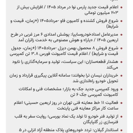
اعلام قیمت جدید پارس نوا در مرداد ۱۴۰۵ / افزایش بیش از
۲۰۳ میلیون تومانی
شروع فروش کشنده و کامیون فاو -مرداد۱۴۰۵ (+زمان، قیمت و
شرایط)
مدیرعامل امدادخودروسایپا: پوشش امدادی ۶ مرز غربی در طرح
اربعین ۱۴۰۵ / «یارا» و هوش مصنوعی به خدمت زائران آمد
شروع فروش ۸ محصول بهمن دیزل -مرداد۱۴۰۵ (+زمان، جدول
قیمت و شرایط) / اعلام قیمت کامیونت فورس ۳.۸ تن کمپرسی
هشدار قطعه‌سازان: این سیاست، تولید و سرمایه‌گذاری را نابود
می‌کند
خریداران نیسان ترا بخوانند؛ سامانه آنلاین پیگیری قرارداد و زمان
تحویل خودرو راه‌اندازی شد
ورود کمپرسی جدید جک به بازار؛ مشخصات فنی و امکانات
کامیونت کمپرسی جک ۶ تن
فعالیت ۱۱ خط معاینه فنی تهران در روز اربعین حسینی؛ اعلام
ساعت کار مراکز معاینه فنی پایتخت
از تولید فنر خودرو تا تولد یک نماد بورسی؛ روایت سفر به قلب
فنرسازی زر گلپایگان
استاندار گیلان: تردد خودروهای پلاک منطقه آزاد انزلی در ۵