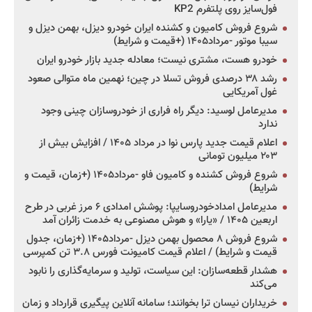
فول‌سایز روی پلتفرم KP2
شروع فروش کامیون و کشنده ایران خودرو دیزل، بهمن دیزل و
سیبا موتور -مرداد۱۴۰۵ (+قیمت و شرایط)
خودرو هست، مشتری نیست؛ معادله جدید بازار خودرو ایران
رشد ۳۸ درصدی فروش تسلا در چین؛ نهمین ماه متوالی صعود
غول آمریکایی
مدیرعامل لوسید: دیگر راه فراری از خودروسازان چینی وجود
ندارد
اعلام قیمت جدید پارس نوا در مرداد ۱۴۰۵ / افزایش بیش از
۲۰۳ میلیون تومانی
شروع فروش کشنده و کامیون فاو -مرداد۱۴۰۵ (+زمان، قیمت و
شرایط)
مدیرعامل امدادخودروسایپا: پوشش امدادی ۶ مرز غربی در طرح
اربعین ۱۴۰۵ / «یارا» و هوش مصنوعی به خدمت زائران آمد
شروع فروش ۸ محصول بهمن دیزل -مرداد۱۴۰۵ (+زمان، جدول
قیمت و شرایط) / اعلام قیمت کامیونت فورس ۳.۸ تن کمپرسی
هشدار قطعه‌سازان: این سیاست، تولید و سرمایه‌گذاری را نابود
می‌کند
خریداران نیسان ترا بخوانند؛ سامانه آنلاین پیگیری قرارداد و زمان