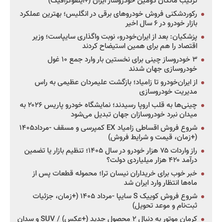
ترکیب مالکان دومین خودروساز ایران (+اینفوگرافیک)
رکوردشکنی فروش خودروهای برقی در انگلیس؛ بهترین عملکرد
بازار خودرو در ۶ سال اخیر
پزشکیان: بعد از ایران‌خودرو، نوبت واگذاری سایپاست؛ وزیر
اقتصاد را هم برای همین استیضاح کردند
۳ خودروساز چینی برای نخستین بار وارد جمع ۱۰ غول
خودروسازی جهان شدند
از ایران‌خودرو تا زامیاد؛ بازگشت علیمردان عظیمی به راس
مدیریت خودروسازی
چینی‌ها به قلب اروپا رسیدند؛ نمایشگاه خودرو پاریس ۲۰۲۶ به
میدان نبرد خودروسازان جهان تبدیل می‌شود
شروع فروش اقساطی زامیاد EX کمپرسی و مسقف -مرداد۱۴۰۵
(+زمان، قیمت و شرایط فروش)
راز واردات ۷۵ هزار خودرو در سال ۱۴۰۵؛ تنظیم بازار یا تضمین
درآمد ۴۲۰ هزار میلیاردی دولت؟
خبر خوب برای خریداران نیسان ترا؛ محموله قطعات پس از
ماه‌ها انتظار وارد ایران شد
شروع فروش کوییک S سایپا -مرداد ۱۴۰۵ (+زمان، جزئیات
ثبت‌نام و موعد تحویل)
کرمان موتور به دنبال ۲ محصول جدید (+عکس) / SUV و سدان